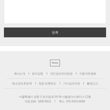
PC버전
회사소개
윤리강령
개인정보처리방침
이용자위원회
청소년보호정책
정정·반론보도
기사심의규정
불편신고
서울특별시 성동구 성수일로 39-34 서울숲더스페이스 12층
대표전화 : 1800-6522
팩스 : 070-4015-8658