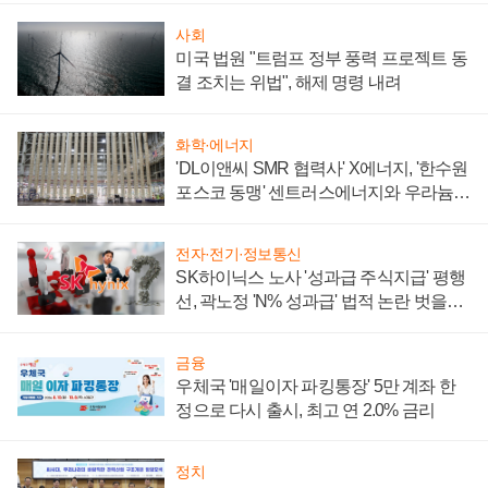
사회
미국 법원 "트럼프 정부 풍력 프로젝트 동
결 조치는 위법", 해제 명령 내려
화학·에너지
'DL이앤씨 SMR 협력사' X에너지, '한수원
포스코 동맹' 센트러스에너지와 우라늄
계약 체결
전자·전기·정보통신
SK하이닉스 노사 '성과급 주식지급' 평행
선, 곽노정 'N% 성과급' 법적 논란 벗을지
주목
금융
우체국 '매일이자 파킹통장' 5만 계좌 한
정으로 다시 출시, 최고 연 2.0% 금리
정치