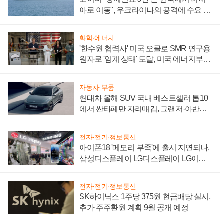
아로 이동", 우크라이나의 공격에 수요 늘
어
화학·에너지
'한수원 협력사' 미국 오클로 SMR 연구용
원자로 '임계 상태' 도달, 미국 에너지부
"중요한 이정표"
자동차·부품
현대차 올해 SUV 국내 베스트셀러 톱10
에서 싼타페만 자리매김, 그랜저·아반떼
'세단 쌍끌이'로 내수 방어
전자·전기·정보통신
아이폰18 '메모리 부족'에 출시 지연되나,
삼성디스플레이 LG디스플레이 LG이노
텍 '탈애플' 수익 다각화 속도
전자·전기·정보통신
SK하이닉스 1주당 375원 현금배당 실시,
추가 주주환원 계획 9월 공개 예정