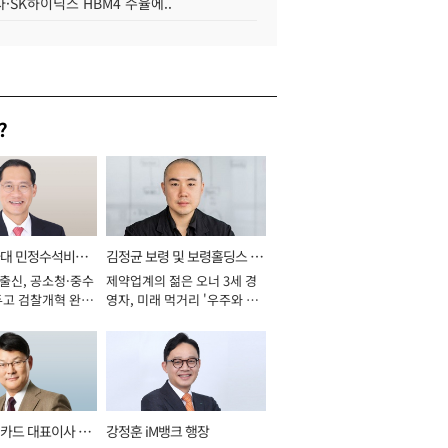
·SK하이닉스 HBM4 수율에..
?
와대 민정수석비서
김정균 보령 및 보령홀딩스 대
 출신, 공소청·중수
제약업계의 젊은 오너 3세 경
표이사 사장
두고 검찰개혁 완수
영자, 미래 먹거리 '우주와 헬
년]
스케어' 공들여 [2026년]
카드 대표이사 사
강정훈 iM뱅크 행장