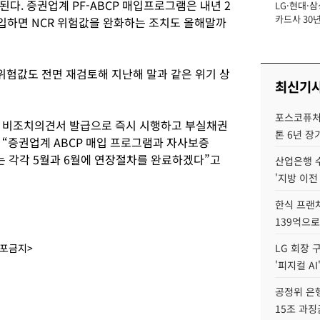
다. 증권업계 PF-ABCP 매입프로그램은 내년 2
LG·현대·삼
장
카드사 30년
매입하면 NCR 위험값을 완화하는 조치도 올해말까
뢰 회복에 
제재 '부담' 
 위험값도 전면 재검토해 지난해 말과 같은 위기 상
최신기
포스코퓨처엠
원 비조치의견서 발급으로 즉시 시행하고 부실채권
톤 6년 장
“증권업계 ABCP 매입 프로그램과 자사보증
는 각각 5월과 6월에 연장절차를 완료하겠다”고
산업은행 
'지방 이전
한식 프랜
139억으로
배포금지>
LG 회장 
'피지컬 AI
공정위 은행
15조 과징