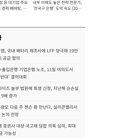
성 등 대기업 주요
내부 이해도 높은 전략 전문가,
 경력 베테랑, 신
'전국구 은행' 도약 속도 [2026
'초집중' 영업정지
년]
[2026년]
사
, 국내 배터리 제조사에 LFP 양극재 19만
기 공급 합의
수출입은행 기업은행 노조, 11일 여의도서
 반대' 결의대회
차이즈 놀부 법원에 회생 신청, 지난해 순손실
 9배 증가
구광모 다음 주 젠슨 황 만난다, 실리콘밸리서
' 논의 전망
 증권사 대상 국고채 담합 의혹 심의, 최대
금 가능성