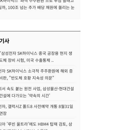
SK하이닉스 '파격 주주환원'으로 투심 달래고
까, 100조 넘는 추가 배당 재원에 쏠리는 눈
 기사
"삼성전자 SK하이닉스 중국 공장용 현지 생
도체 장비 시험, 미국 수출통제 ..
자 SK하이닉스 소극적 주주환원에 해외 증
비판, "반도체 호황 지속성 의문"
서 속도 붙는 원전 사업, 삼성물산·현대건설
건설에 다가오는 '약속의 시간'
자, 갤럭시Z 폴드8 사전예약 개통 8월31일
 연장
아 '루빈 울트라'에도 HBM4 탑재 검토, 삼