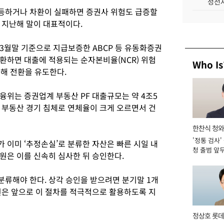
성전자
급등하거나 차환이 실패하면 증권사 위험도 급증할
 지난해 말이 대표적이다.
3월말 기준으로 지급보증한 ABCP 등 유동화증권
환하면 대출에 적용되는 순자본비율(NCR) 위험
Who Is
완화해 전환을 유도한다.
융위는 증권업계 부동산 PF 대출규모는 약 4조5
 부동산 경기 침체로 연체율이 크게 오르면서 건
한찬식 청
'정통 검사'
관
 이미 ‘추정손실’로 분류한 자산은 빠른 시일 내
청 출범 앞
원은 이를 신속히 심사한 뒤 승인한다.
맡아 [2026
류해야 한다. 상각 승인을 받으려면 분기말 1개
원은 앞으로 이 절차를 적극적으로 활용하도록 지
정상호 롯데