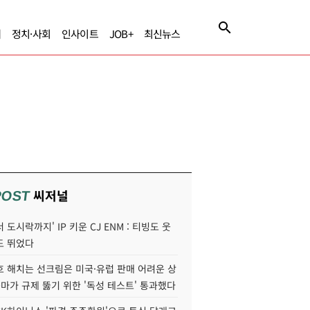
제
정치·사회
인사이트
JOB+
최신뉴스
씨저널
POST
 도시락까지' IP 키운 CJ ENM : 티빙도 웃
도 뛰었다
호 해치는 선크림은 미국·유럽 판매 어려운 상
콜마가 규제 뚫기 위한 '독성 테스트' 통과했다