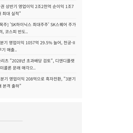
권 상반기 영업이익 2조2천억 순이익 1조7
대 최대 실적"
목주] 'SK하이닉스 최대주주' SK스퀘어 주가
려, 코스피 반도..
2분기 영업이익 1057억 29.5% 늘어, 천궁-II
기 매출..
화리츠 "2028년 초과배당 검토", 디앤디플랫
미콜론 문래 매각으..
분기 영업이익 208억으로 흑자전환, "3분기
재 본격 출하"