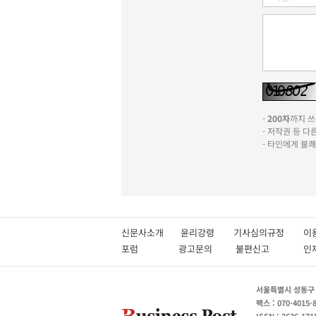
-
200자
까지 쓰실
- 저작권 등 
- 타인에게 불
신문사소개
윤리강령
기사심의규정
이
포럼
광고문의
불편신고
서울특별시 성동구 성
팩스 : 070-4015-
ISSN : 2636-171