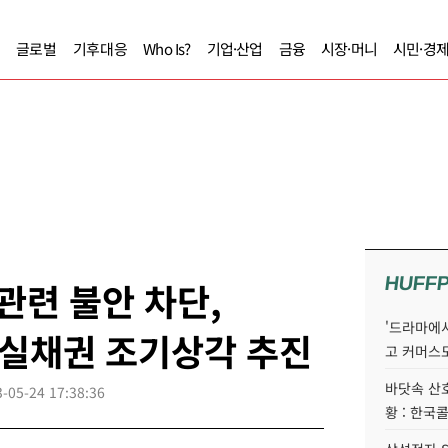
글로벌
기후대응
Who Is?
기업·산업
금융
시장·머니
시민·경
HUFF
관련 불안 차단,
'드라마에서
부실채권 조기상각 추진
고 커머스
바닷속 산
-05-24 17:38:36
황 : 한국