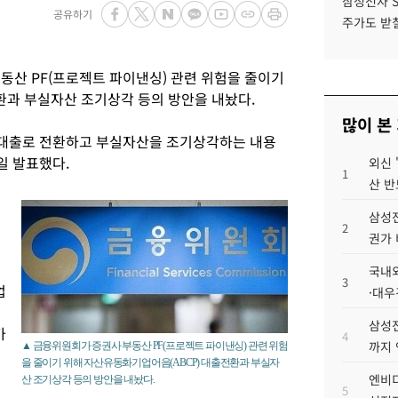
삼성전자 
공유하기
주가도 받칠
동산 PF(프로젝트 파이낸싱) 관련 위험을 줄이기
환과 부실자산 조기상각 등의 방안을 내놨다.
많이 본
 대출로 전환하고 부실자산을 조기상각하는 내용
일 발표했다.
외신 
1
산 반
삼성전
2
권가 
국내외
3
업
·대우
삼성전
가
4
까지
▲ 금융위원회가 증권사 부동산 PF(프로젝트 파이낸싱) 관련 위험
을 줄이기 위해 자산유동화기업어음(ABCP) 대출전환과 부실자
엔비디
산 조기상각 등의 방안을 내놨다.
5