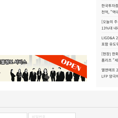
한국투자증
천억, "역
[오늘의 주
13%대 내
LIGD&A 
포함 유도무
[현장] 한
폼리츠 "세
엘앤에프 2
LFP 양극