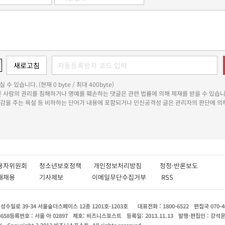
 수 있습니다. (현재 0 byte / 최대 400byte)
다른 사람의 권리를 침해하거나 명예를 훼손하는 댓글은 관련 법률에 의해 제재를 받을 수 있습니
쾌감을 주는 욕설 등 비하하는 단어가 내용에 포함되거나 인신공격성 글은 관리자의 판단에 의해
용자위원회
청소년보호정책
개인정보처리방침
정정·반론보도
인재채용
기사제보
이메일무단수집거부
RSS
수일로 39-34 서울숲더스페이스 12층 1201호-1203호
대표전화 : 1800-6522
편집국 070-4
8658
등록번호 : 서울 아 02897
제호: 비즈니스포스트
등록일: 2013.11.13
발행·편집인 : 강석
X
Copyright ? 2013 비즈니스포스트. All rights reserved.