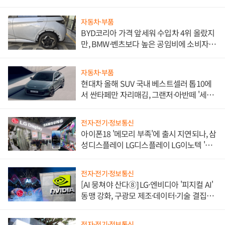
자동차·부품
BYD코리아 가격 앞세워 수입차 4위 올랐지
만, BMW·벤츠보다 높은 공임비에 소비자
불만 폭발
자동차·부품
현대차 올해 SUV 국내 베스트셀러 톱10에
서 싼타페만 자리매김, 그랜저·아반떼 '세단
쌍끌이'로 내수 방어
전자·전기·정보통신
아이폰18 '메모리 부족'에 출시 지연되나, 삼
성디스플레이 LG디스플레이 LG이노텍 '탈
애플' 수익 다각화 속도
전자·전기·정보통신
[AI 뭉쳐야 산다⑧] LG·엔비디아 '피지컬 AI'
동맹 강화, 구광모 제조·데이터·기술 결집
해 종합 로보틱스 기업으로
전자·전기·정보통신