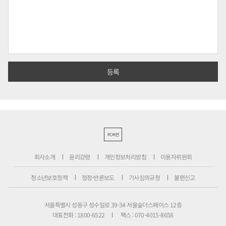
PC버전
회사소개
윤리강령
개인정보처리방침
이용자위원회
청소년보호정책
정정·반론보도
기사심의규정
불편신고
서울특별시 성동구 성수일로 39-34 서울숲더스페이스 12층
대표전화 : 1800-6522
팩스 : 070-4015-8658