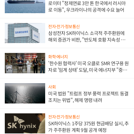
로이터 "정제연료 3만 톤 한국에서 러시아
로 이동", 우크라이나의 공격에 수요 늘어
전자·전기·정보통신
삼성전자 SK하이닉스 소극적 주주환원에
해외 증권가 비판, "반도체 호황 지속성 의
문"
화학·에너지
'한수원 협력사' 미국 오클로 SMR 연구용 원
자로 '임계 상태' 도달, 미국 에너지부 "중요
한 이정표"
사회
미국 법원 "트럼프 정부 풍력 프로젝트 동결
조치는 위법", 해제 명령 내려
전자·전기·정보통신
SK하이닉스 1주당 375원 현금배당 실시, 추
가 주주환원 계획 9월 공개 예정