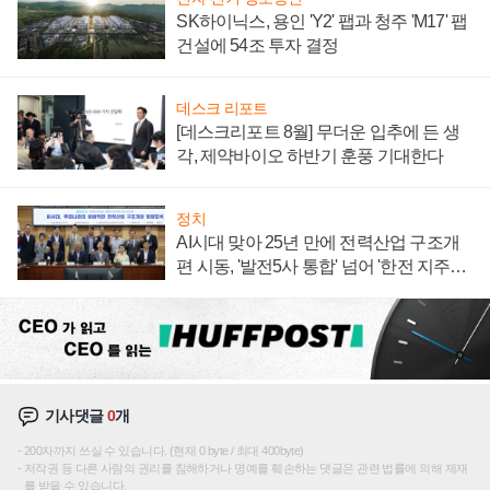
SK하이닉스, 용인 'Y2' 팹과 청주 'M17' 팹
건설에 54조 투자 결정
데스크 리포트
[데스크리포트 8월] 무더운 입추에 든 생
각, 제약바이오 하반기 훈풍 기대한다
정치
AI시대 맞아 25년 만에 전력산업 구조개
편 시동, '발전5사 통합' 넘어 '한전 지주사'
재편론도
기사댓글
0
개
200자까지 쓰실 수 있습니다. (현재 0 byte / 최대 400byte)
저작권 등 다른 사람의 권리를 침해하거나 명예를 훼손하는 댓글은 관련 법률에 의해 제재
를 받을 수 있습니다.