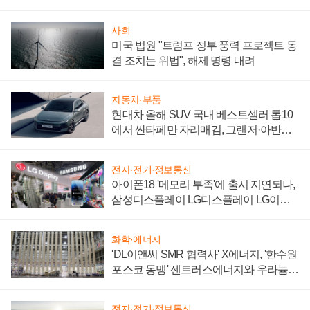
사회
미국 법원 "트럼프 정부 풍력 프로젝트 동
결 조치는 위법", 해제 명령 내려
자동차·부품
현대차 올해 SUV 국내 베스트셀러 톱10
에서 싼타페만 자리매김, 그랜저·아반떼
'세단 쌍끌이'로 내수 방어
전자·전기·정보통신
아이폰18 '메모리 부족'에 출시 지연되나,
삼성디스플레이 LG디스플레이 LG이노
텍 '탈애플' 수익 다각화 속도
화학·에너지
'DL이앤씨 SMR 협력사' X에너지, '한수원
포스코 동맹' 센트러스에너지와 우라늄
계약 체결
전자·전기·정보통신