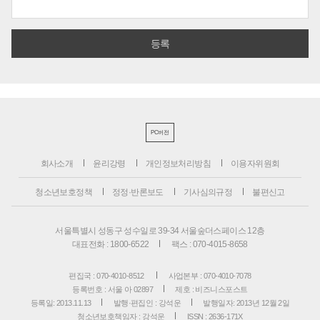
PC버전
회사소개
윤리강령
개인정보처리방침
이용자위원회
청소년보호정책
정정·반론보도
기사심의규정
불편신고
서울특별시 성동구 성수일로 39-34 서울숲더스페이스 12층
대표전화 : 1800-6522
팩스 : 070-4015-8658
편집국 : 070-4010-8512
사업본부 : 070-4010-7078
등록번호 : 서울 아 02897
제호 : 비즈니스포스트
등록일: 2013.11.13
발행·편집인 : 강석운
발행일자: 2013년 12월 2일
청소년보호책임자 : 강석운
ISSN : 2636-171X