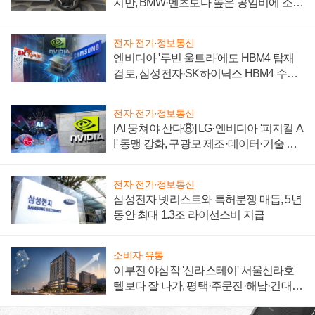
지만, BMW·벤츠보다 높은 공임비에 소비
자 불만 폭발
전자·전기·정보통신
엔비디아 '루빈 울트라'에도 HBM4 탑재
검토, 삼성전자·SK하이닉스 HBM4 수율
에 주도권 갈린다
전자·전기·정보통신
[AI 뭉쳐야 산다⑧] LG·엔비디아 '피지컬 A
I' 동맹 강화, 구광모 제조·데이터·기술 결
집해 종합 로보틱스 기업으로
전자·전기·정보통신
삼성전자 넷리스트와 특허분쟁 매듭, 5년
동안 최대 1.3조 라이선스비 지급
소비자·유통
이부진 야심작 '신라스테이' 서울신라호
텔보다 잘 나가, 평택·주문진·해남·건대로
성장판 더 넓힌다