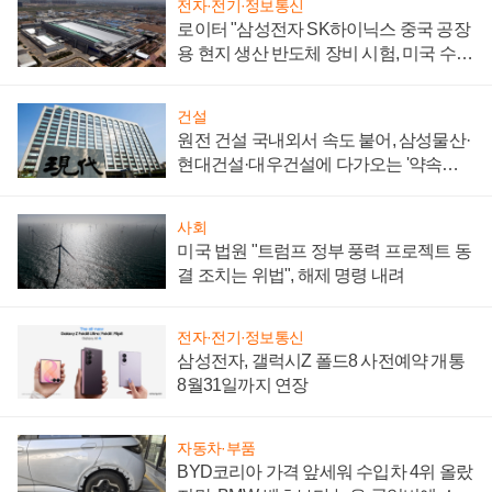
전자·전기·정보통신
로이터 "삼성전자 SK하이닉스 중국 공장
용 현지 생산 반도체 장비 시험, 미국 수출
통제 대비"
건설
원전 건설 국내외서 속도 붙어, 삼성물산·
현대건설·대우건설에 다가오는 '약속의
시간'
사회
미국 법원 "트럼프 정부 풍력 프로젝트 동
결 조치는 위법", 해제 명령 내려
전자·전기·정보통신
삼성전자, 갤럭시Z 폴드8 사전예약 개통
8월31일까지 연장
자동차·부품
BYD코리아 가격 앞세워 수입차 4위 올랐