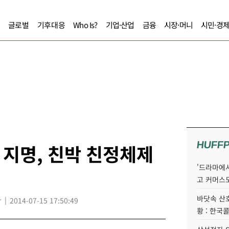
글로벌
기후대응
Who Is?
기업·산업
금융
시장·머니
시민·경
HUFF
지명, 친박 친정체제
'드라마에서
고 커머스
바닷속 산
r
2014-07-15 17:50:49
황 : 한국