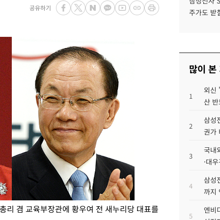
삼성전자 
공유하기
주가도 받칠
많이 본
외신 
1
산 반
삼성전
2
권가 
국내외
3
·대우
삼성전
4
까지
총리 겸 교육부장관에 황우여 전 새누리당 대표를
엔비디
5