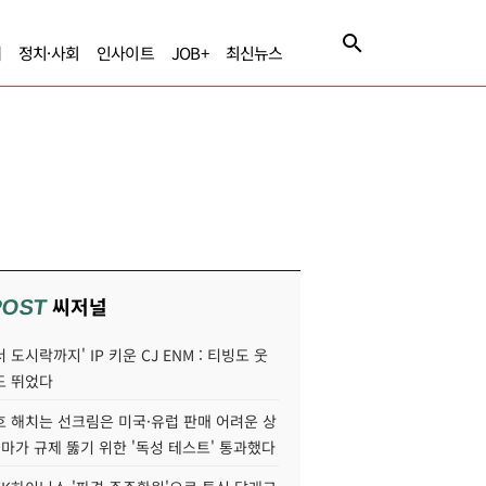
제
정치·사회
인사이트
JOB+
최신뉴스
씨저널
POST
 도시락까지' IP 키운 CJ ENM : 티빙도 웃
도 뛰었다
호 해치는 선크림은 미국·유럽 판매 어려운 상
콜마가 규제 뚫기 위한 '독성 테스트' 통과했다