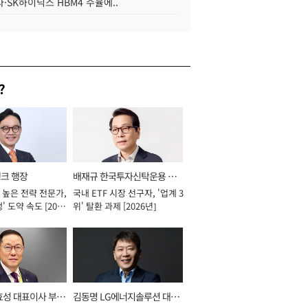
·SK하이닉스 HBM4 수율에..
?
뱅크 행장
배재규 한국투자신탁운용 대
 높은 전략 전문가,
국내 ETF 시장 선구자, '업계 3
표이사 사장
' 도약 속도 [2026
위' 탈환 과제 [2026년]
효성 대표이사 부회
김동명 LG에너지솔루션 대표