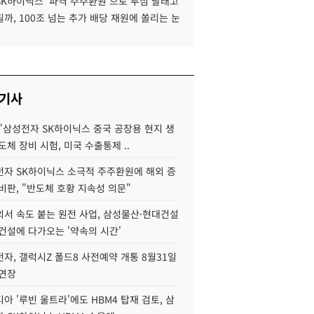
SK하이닉스 '파격 주주환원'으로 투심 달래고
까, 100조 넘는 추가 배당 재원에 쏠리는 눈
 기사
"삼성전자 SK하이닉스 중국 공장용 현지 생
도체 장비 시험, 미국 수출통제 ..
자 SK하이닉스 소극적 주주환원에 해외 증
비판, "반도체 호황 지속성 의문"
서 속도 붙는 원전 사업, 삼성물산·현대건설
건설에 다가오는 '약속의 시간'
자, 갤럭시Z 폴드8 사전예약 개통 8월31일
 연장
아 '루빈 울트라'에도 HBM4 탑재 검토, 삼