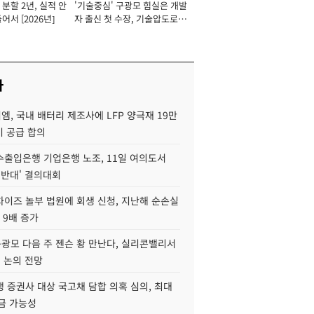
분할 2년, 실적 안
'기술중심' 구광모 힘실은 개발
이사 사장
어서 [2026년]
자 출신 첫 수장, 기술압도로
경쟁력 확보 사활 [2026년]
사
, 국내 배터리 제조사에 LFP 양극재 19만
기 공급 합의
수출입은행 기업은행 노조, 11일 여의도서
 반대' 결의대회
차이즈 놀부 법원에 회생 신청, 지난해 순손실
 9배 증가
구광모 다음 주 젠슨 황 만난다, 실리콘밸리서
' 논의 전망
 증권사 대상 국고채 담합 의혹 심의, 최대
금 가능성