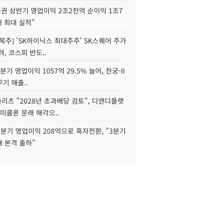
권 상반기 영업이익 2조2천억 순이익 1조7
대 최대 실적"
목주] 'SK하이닉스 최대주주' SK스퀘어 주가
려, 코스피 반도..
2분기 영업이익 1057억 29.5% 늘어, 천궁-II
기 매출..
화리츠 "2028년 초과배당 검토", 디앤디플랫
미콜론 문래 매각으..
분기 영업이익 208억으로 흑자전환, "3분기
재 본격 출하"