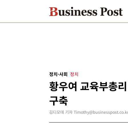
정치·사회
정치
황우여 교육부총리 
구축
김디모데 기자 Timothy@businesspost.co.k