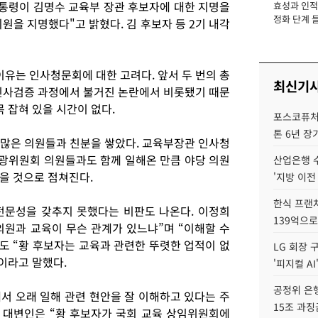
대통령이 김명수 교육부 장관 후보자에 대한 지명을
효성과 인적 
장
정화 단계 들
원을 지명했다"고 밝혔다. 김 후보자 등 2기 내각
이유는 인사청문회에 대한 고려다. 앞서 두 번의 총
최신기
인사검증 과정에서 불거진 논란에서 비롯됐기 때문
목 잡혀 있을 시간이 없다.
포스코퓨처엠
톤 6년 장
많은 의원들과 친분을 쌓았다. 교육부장관 인사청
광위원회 의원들과도 함께 일해온 만큼 야당 의원
산업은행 
을 것으로 점쳐진다.
'지방 이전
한식 프랜
전문성을 갖추지 못했다는 비판도 나온다. 이정희
139억으로
원과 교육이 무슨 관계가 있느냐”며 “이해할 수
도 “황 후보자는 교육과 관련한 뚜렷한 업적이 없
LG 회장 
이라고 말했다.
'피지컬 AI
공정위 은행
서 오래 일해 관련 현안을 잘 이해하고 있다는 주
15조 과징
 대변인은 “황 후보자가 국회 교육 상임위원회에