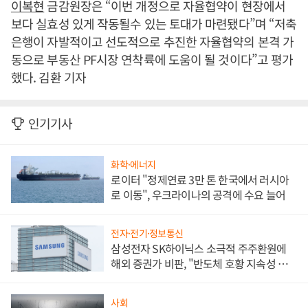
이복현
금감원장은 “이번 개정으로 자율협약이 현장에서
보다 실효성 있게 작동될수 있는 토대가 마련됐다”며 “저축
은행이 자발적이고 선도적으로 추진한 자율협약의 본격 가
동으로 부동산 PF시장 연착륙에 도움이 될 것이다”고 평가
했다. 김환 기자
인기기사
화학·에너지
로이터 "정제연료 3만 톤 한국에서 러시아
로 이동", 우크라이나의 공격에 수요 늘어
전자·전기·정보통신
삼성전자 SK하이닉스 소극적 주주환원에
해외 증권가 비판, "반도체 호황 지속성 의
문"
사회