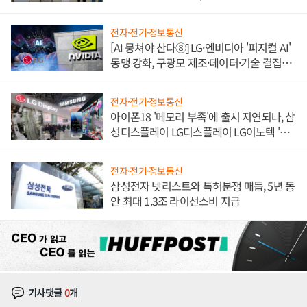
한 이정표"
전자·전기·정보통신
[AI 뭉쳐야 산다⑧] LG·엔비디아 '피지컬 AI'
동맹 강화, 구광모 제조·데이터·기술 결집
해 종합 로보틱스 기업으로
전자·전기·정보통신
아이폰18 '메모리 부족'에 출시 지연되나, 삼
성디스플레이 LG디스플레이 LG이노텍 '탈
애플' 수익 다각화 속도
전자·전기·정보통신
삼성전자 넷리스트와 특허분쟁 매듭, 5년 동
안 최대 1.3조 라이선스비 지급
기사댓글
0
개