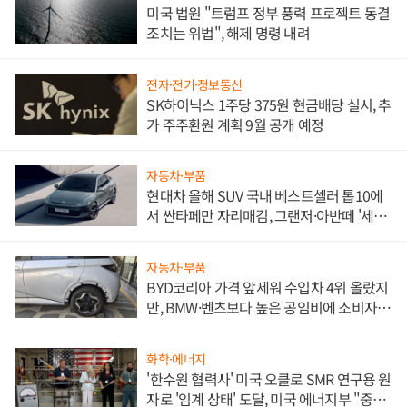
미국 법원 "트럼프 정부 풍력 프로젝트 동결
조치는 위법", 해제 명령 내려
전자·전기·정보통신
SK하이닉스 1주당 375원 현금배당 실시, 추
가 주주환원 계획 9월 공개 예정
자동차·부품
현대차 올해 SUV 국내 베스트셀러 톱10에
서 싼타페만 자리매김, 그랜저·아반떼 '세단
쌍끌이'로 내수 방어
자동차·부품
BYD코리아 가격 앞세워 수입차 4위 올랐지
만, BMW·벤츠보다 높은 공임비에 소비자
불만 폭발
화학·에너지
'한수원 협력사' 미국 오클로 SMR 연구용 원
자로 '임계 상태' 도달, 미국 에너지부 "중요