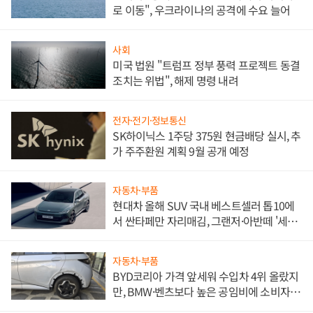
로 이동", 우크라이나의 공격에 수요 늘어
사회
미국 법원 "트럼프 정부 풍력 프로젝트 동결
조치는 위법", 해제 명령 내려
전자·전기·정보통신
SK하이닉스 1주당 375원 현금배당 실시, 추
가 주주환원 계획 9월 공개 예정
자동차·부품
현대차 올해 SUV 국내 베스트셀러 톱10에
서 싼타페만 자리매김, 그랜저·아반떼 '세단
쌍끌이'로 내수 방어
자동차·부품
BYD코리아 가격 앞세워 수입차 4위 올랐지
만, BMW·벤츠보다 높은 공임비에 소비자
불만 폭발