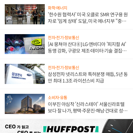
화학·에너지
'한수원 협력사' 미국 오클로 SMR 연구용 원
자로 '임계 상태' 도달, 미국 에너지부 "중요
한 이정표"
전자·전기·정보통신
[AI 뭉쳐야 산다⑧] LG·엔비디아 '피지컬 AI'
동맹 강화, 구광모 제조·데이터·기술 결집
해 종합 로보틱스 기업으로
전자·전기·정보통신
삼성전자 넷리스트와 특허분쟁 매듭, 5년 동
안 최대 1.3조 라이선스비 지급
소비자·유통
이부진 야심작 '신라스테이' 서울신라호텔
보다 잘 나가, 평택·주문진·해남·건대로 성
장판 더 넓힌다