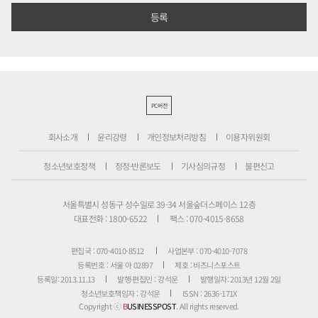
PC버전
회사소개
윤리강령
개인정보처리방침
이용자위원회
청소년보호정책
정정·반론보도
기사심의규정
불편신고
서울특별시 성동구 성수일로 39-34 서울숲더스페이스 12층
대표전화 : 1800-6522
팩스 : 070-4015-8658
편집국 : 070-4010-8512
사업본부 : 070-4010-7078
등록번호 : 서울 아 02897
제호 : 비즈니스포스트
등록일: 2013.11.13
발행·편집인 : 강석운
발행일자: 2013년 12월 2일
청소년보호책임자 : 강석운
ISSN : 2636-171X
Copyright ⓒ
B
USINESSPOST
. All rights reserved.