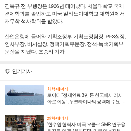
김복규 전 부행장은 1966년 태어났다. 서울대학교 국제
경제학과를 졸업하고 미국 일리노이대학교 대학원에서
재무학 석사학위를 받았다.
산업은행에 들어와 기획조정부 기획조정팀장, PF3실장,
인사부장, 비서실장, 정책기획무문장, 정책·녹색기획부
문장을 지냈다. 조승리 기자
인기기사
화학·에너지
로이터 "정제연료 3만 톤 한국에서 러시
아로 이동", 우크라이나의 공격에 수요 늘
어
화학·에너지
'한수원 협력사' 미국 오클로 SMR 연구용
원자로 '임계 상태' 도달, 미국 에너지부