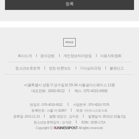
PC버전
회사소개
윤리강령
개인정보처리방침
이용자위원회
청소년보호정책
정정·반론보도
기사심의규정
불편신고
서울특별시 성동구 성수일로 39-34 서울숲더스페이스 12층
대표전화 : 1800-6522
팩스 : 070-4015-8658
편집국 : 070-4010-8512
사업본부 : 070-4010-7078
등록번호 : 서울 아 02897
제호 : 비즈니스포스트
등록일: 2013.11.13
발행·편집인 : 강석운
발행일자: 2013년 12월 2일
청소년보호책임자 : 강석운
ISSN : 2636-171X
Copyright ⓒ
B
USINESSPOST
. All rights reserved.