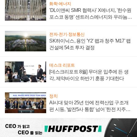
화학·에너지
'DL이앤씨 SMR 협력사' X에너지, '한수원
포스코 동맹' 센트러스에너지와 우라늄
계약 체결
전자·전기·정보통신
SK하이닉스, 용인 'Y2' 팹과 청주 'M17' 팹
건설에 54조 투자 결정
데스크 리포트
[데스크리포트 8월] 무더운 입추에 든 생
각, 제약바이오 하반기 훈풍 기대한다
정치
AI시대 맞아 25년 만에 전력산업 구조개
편 시동, '발전5사 통합' 넘어 '한전 지주사'
재편론도