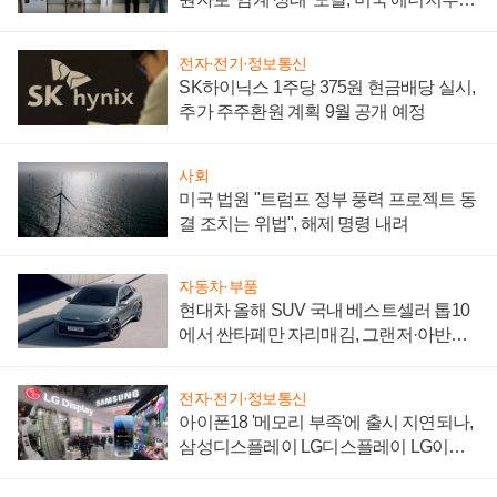
"중요한 이정표"
전자·전기·정보통신
SK하이닉스 1주당 375원 현금배당 실시,
추가 주주환원 계획 9월 공개 예정
사회
미국 법원 "트럼프 정부 풍력 프로젝트 동
결 조치는 위법", 해제 명령 내려
자동차·부품
현대차 올해 SUV 국내 베스트셀러 톱10
에서 싼타페만 자리매김, 그랜저·아반떼
'세단 쌍끌이'로 내수 방어
전자·전기·정보통신
아이폰18 '메모리 부족'에 출시 지연되나,
삼성디스플레이 LG디스플레이 LG이노
텍 '탈애플' 수익 다각화 속도