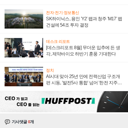
계약 체결
전자·전기·정보통신
SK하이닉스, 용인 'Y2' 팹과 청주 'M17' 팹
건설에 54조 투자 결정
데스크 리포트
[데스크리포트 8월] 무더운 입추에 든 생
각, 제약바이오 하반기 훈풍 기대한다
정치
AI시대 맞아 25년 만에 전력산업 구조개
편 시동, '발전5사 통합' 넘어 '한전 지주사'
재편론도
기사댓글
0
개