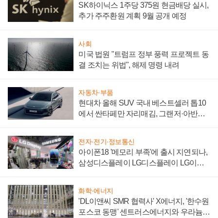
SK하이닉스 1주당 375원 현금배당 실시,
추가 주주환원 계획 9월 공개 예정
사회
미국 법원 "트럼프 정부 풍력 프로젝트 동
결 조치는 위법", 해제 명령 내려
자동차·부품
현대차 올해 SUV 국내 베스트셀러 톱10
에서 싼타페만 자리매김, 그랜저·아반떼
'세단 쌍끌이'로 내수 방어
전자·전기·정보통신
아이폰18 '메모리 부족'에 출시 지연되나,
삼성디스플레이 LG디스플레이 LG이노
텍 '탈애플' 수익 다각화 속도
화학·에너지
'DL이앤씨 SMR 협력사' X에너지, '한수원
포스코 동맹' 센트러스에너지와 우라늄