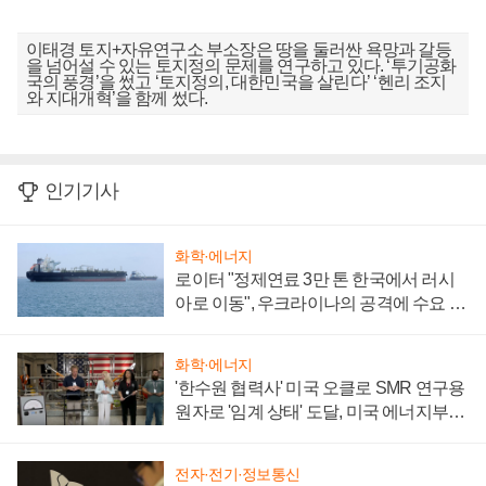
이태경 토지+자유연구소 부소장은 땅을 둘러싼 욕망과 갈등
을 넘어설 수 있는 토지정의 문제를 연구하고 있다. ‘투기공화
국의 풍경’을 썼고 ‘토지정의, 대한민국을 살린다’ ‘헨리 조지
와 지대개혁’을 함께 썼다.
인기기사
화학·에너지
로이터 "정제연료 3만 톤 한국에서 러시
아로 이동", 우크라이나의 공격에 수요 늘
어
화학·에너지
'한수원 협력사' 미국 오클로 SMR 연구용
원자로 '임계 상태' 도달, 미국 에너지부
"중요한 이정표"
전자·전기·정보통신