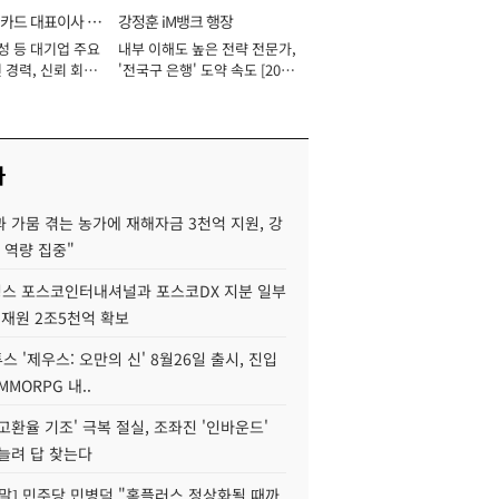
카드 대표이사 사
강정훈 iM뱅크 행장
성 등 대기업 주요
내부 이해도 높은 전략 전문가,
 경력, 신뢰 회복
'전국구 은행' 도약 속도 [2026
[2026년]
년]
사
 가뭄 겪는 농가에 재해자금 3천억 지원, 강
 역량 집중"
스 포스코인터내셔널과 포스코DX 지분 일부
 재원 2조5천억 확보
투스 '제우스: 오만의 신' 8월26일 출시, 진입
MMORPG 내..
고환율 기조' 극복 절실, 조좌진 '인바운드'
늘려 답 찾는다
정말] 민주당 민병덕 "홈플러스 정상화될 때까