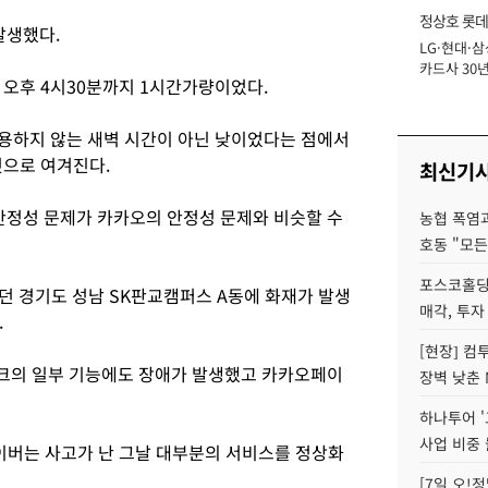
정상호 롯데
발생했다.
LG·현대·삼
장
카드사 30년
터 오후 4시30분까지 1시간가량이었다.
에 '초집중' 
이용하지 않는 새벽 시간이 아닌 낮이었다는 점에서
것으로 여겨진다.
최신기
정성 문제가 카카오의 안정성 문제와 비슷할 수
농협 폭염과
호동 "모든
포스코홀딩
던 경기도 성남 SK판교캠퍼스 A동에 화재가 발생
매각, 투자
.
[현장] 컴
크의 일부 기능에도 장애가 발생했고 카카오페이
장벽 낮춘 
하나투어 '
사업 비중 
네이버는 사고가 난 그날 대부분의 서비스를 정상화
[7일 오!