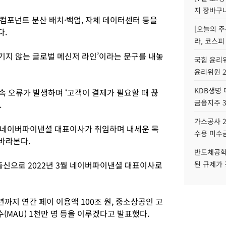
지 장바구
컴포넌트 분산 배치·백업, 자체 데이터센터 등을
[오늘의 주
다.
라, 코스피
끊기지 않는 글로벌 메신저 라인’이라는 문구를 내놓
국힘 윤리위
윤리위원 
KDB생명
속 오류가 발생하며 ‘고객이 결제가 필요할 때 끊
금융지주 
.
가스공사 2
 네이버파이낸셜 대표이사가 취임하며 내세운 목
수용 미수금
 바라본다.
반도체공학
출신으로 2022년 3월 네이버파이낸셜 대표이사로
된 규제가 
.
년까지 연간 페이 이용액 100조 원, 중소상공인 고
(MAU) 1천만 명 등을 이루겠다고 발표했다.