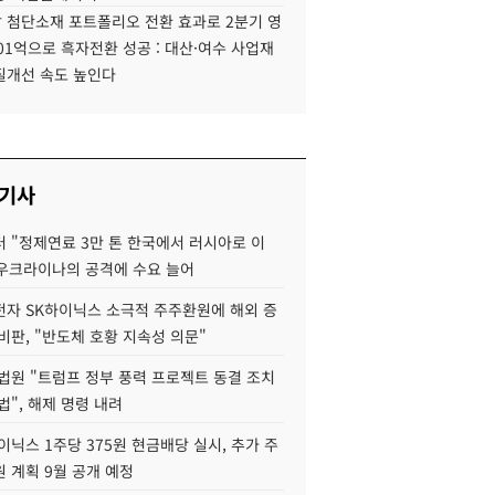
 첨단소재 포트폴리오 전환 효과로 2분기 영
01억으로 흑자전환 성공 : 대산·여수 사업재
질개선 속도 높인다
 기사
 "정제연료 3만 톤 한국에서 러시아로 이
 우크라이나의 공격에 수요 늘어
자 SK하이닉스 소극적 주주환원에 해외 증
비판, "반도체 호황 지속성 의문"
법원 "트럼프 정부 풍력 프로젝트 동결 조치
법", 해제 명령 내려
이닉스 1주당 375원 현금배당 실시, 추가 주
 계획 9월 공개 예정