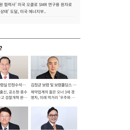
원 협력사' 미국 오클로 SMR 연구용 원자로
 상태' 도달, 미국 에너지부..
?
통령실 민정수석비
김정균 보령 및 보령홀딩스 대
 출신, 공소청·중수
제약업계의 젊은 오너 3세 경
표이사 사장
두고 검찰개혁 완수
영자, 미래 먹거리 '우주와 헬
년]
스케어' 공들여 [2026년]