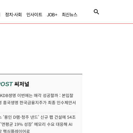
제
정치·사회
인사이트
JOB+
최신뉴스
씨저널
POST
' KDB생명 이번에는 매각 성공할까 : 본입찰
명 흥국생명 한국금융지주가 최종 인수제안서
 '용인 D램-청주 낸드' 신규 팹 건설에 54조
 '연평균 19% 성장' 메모리 수요 대응해 AI
장 핵심플레이어로