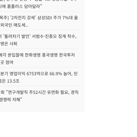
니에 홈플러스 담아달라"
목주] '2차전지 강세' 삼성SDI 주가 7%대 올
 외국인 매도세..
 '돌려차기 발언' 서범수·진종오 징계 착수,
2명은 사퇴
 매각 본입찰에 한화생명 흥국생명 한국투자
3곳 참여
분기 영업이익 6753억으로 66.9% 늘어, 민
은 13.5조
회 "연구개발직 주52시간 유연화 필요, 경직
경쟁력 저해"