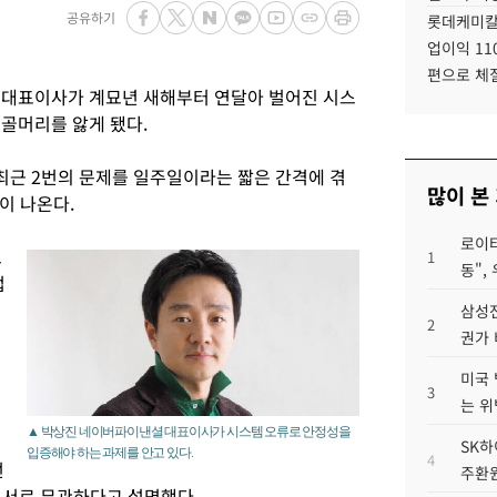
공유하기
롯데케미칼
업이익 11
편으로 체
 대표이사가 계묘년 새해부터 연달아 벌어진 시스
 골머리를 앓게 됐다.
근 2번의 문제를 일주일이라는 짧은 간격에 겪
많이 본
이 나온다.
로이터
트
1
동",
업
삼성전
2
권가 
미국 
3
는 위
▲ 박상진 네이버파이낸셜 대표이사가 시스템 오류로 안정성을
SK하
입증해야 하는 과제를 안고 있다.
4
선
주환원
 서로 무관하다고 설명했다.