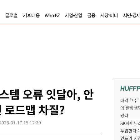
글로벌
기후대응
Who Is?
기업·산업
금융
시장·머니
시민·경
HUFF
템 오류 잇달아, 안
매각 '7수
 로드맵 차질?
에 한화생
냈다
2023-01-17 15:12:30
SK하이닉스
투입한다 :
인프라 시