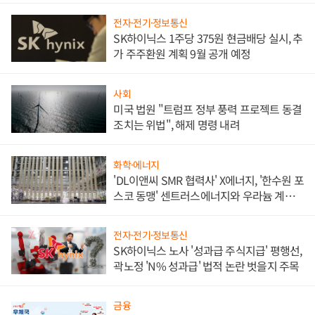
전자·전기·정보통신
SK하이닉스 1주당 375원 현금배당 실시, 추
가 주주환원 계획 9월 공개 예정
사회
미국 법원 "트럼프 정부 풍력 프로젝트 동결
조치는 위법", 해제 명령 내려
화학·에너지
'DL이앤씨 SMR 협력사' X에너지, '한수원 포
스코 동맹' 센트러스에너지와 우라늄 계약
체결
전자·전기·정보통신
SK하이닉스 노사 '성과급 주식지급' 평행선,
곽노정 'N% 성과급' 법적 논란 벗을지 주목
금융