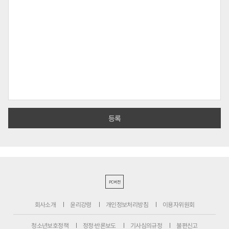
PC버전
회사소개
윤리강령
개인정보처리방침
이용자위원회
청소년보호정책
정정·반론보도
기사심의규정
불편신고