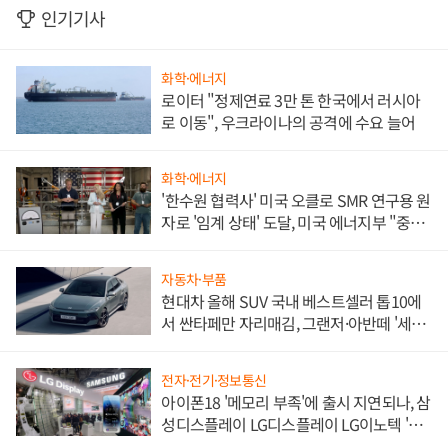
인기기사
화학·에너지
로이터 "정제연료 3만 톤 한국에서 러시아
로 이동", 우크라이나의 공격에 수요 늘어
화학·에너지
'한수원 협력사' 미국 오클로 SMR 연구용 원
자로 '임계 상태' 도달, 미국 에너지부 "중요
한 이정표"
자동차·부품
현대차 올해 SUV 국내 베스트셀러 톱10에
서 싼타페만 자리매김, 그랜저·아반떼 '세단
쌍끌이'로 내수 방어
전자·전기·정보통신
아이폰18 '메모리 부족'에 출시 지연되나, 삼
성디스플레이 LG디스플레이 LG이노텍 '탈
애플' 수익 다각화 속도