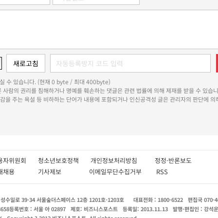
 수 있습니다. (현재 0 byte / 최대 400byte)
다른 사람의 권리를 침해하거나 명예를 훼손하는 댓글은 관련 법률에 의해 제재를 받을 수 있습니
쾌감을 주는 욕설 등 비하하는 단어가 내용에 포함되거나 인신공격성 글은 관리자의 판단에 의해
용자위원회
청소년보호정책
개인정보처리방침
정정·반론보도
인재채용
기사제보
이메일무단수집거부
RSS
수일로 39-34 서울숲더스페이스 12층 1201호-1203호
대표전화 : 1800-6522
편집국 070-4
8658
등록번호 : 서울 아 02897
제호: 비즈니스포스트
등록일: 2013.11.13
발행·편집인 : 강석
X
Copyright ? 2013 비즈니스포스트. All rights reserved.