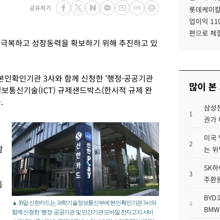
공유하기
롯데케미칼
업이익 11
편으로 체
 극복하고 성장동력을 확보하기 위해 추진하고 있
인확인기관 3사와 함께 신청한 ‘행정·공공기관
많이 본
보통신기술(ICT) 규제샌드박스(한시적 규제 완
.
삼성전
1
권가 
미국 
2
암
는 위
SK하
3
주환원
통
BYD
4
▲ 16일 신한카드는 과학기술정보통신부에 본인확인기관 3사와
BMW
함께 신청한 ‘행정·공공기관 및 민간기관 모바일 전자고지 서비