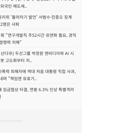
 외국인 매도세..
윤리위 '돌려차기 발언' 서범수·진종오 징계
 2명은 사퇴
회 "연구개발직 주52시간 유연화 필요, 경직
경쟁력 저해"
야 산다⑩] 두산그룹 박정원 엔비디아와 AI 시
로봇 고도화부터 저..
가폭력 피해자에 역대 처음 대통령 직접 사과,
네며 "책임엔 유효기..
 임금협상 타결, 연봉 6.3% 인상 특별격려
원