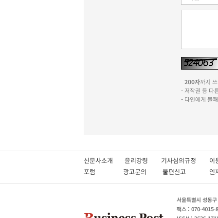
-
200자
까지 쓰실
- 저작권 등 
- 타인에게 불
신문사소개
윤리강령
기사심의규정
이
포럼
광고문의
불편신고
서울특별시 성동구 성
팩스 : 070-4015-
ISSN : 2636-171