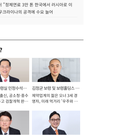
 "정제연료 3만 톤 한국에서 러시아로 이
 우크라이나의 공격에 수요 늘어
?
통령실 민정수석비
김정균 보령 및 보령홀딩스 대
 출신, 공소청·중수
제약업계의 젊은 오너 3세 경
표이사 사장
두고 검찰개혁 완수
영자, 미래 먹거리 '우주와 헬
년]
스케어' 공들여 [2026년]