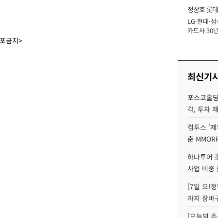
정상호 롯데
LG·현대·삼
장
카드사 30년
에 '초집중' 
배포금지>
최신기
포스코홀딩
각, 투자 
컴투스 '제
춘 MMOR
하나투어 조
사업 비중 
[7일 오!
까지 장바
[오늘의 주