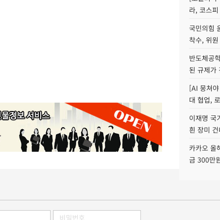
라, 코스피
국민의힘 
착수, 위원
반도체공학
된 규제가 
[AI 뭉쳐
대 협업, 
이재명 국
흰 장미 건
카카오 올해
금 300만