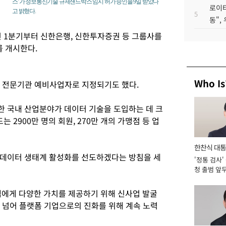
스’가 정보통신기술 규제샌드박스 임시 허가 승인을 9일 받았다
로이터
고 밝혔다.
5
동",
년 1분기부터 신한은행, 신한투자증권 등 그룹사를
 개시한다.
Who Is
 전문기관 예비사업자로 지정되기도 했다.
 국내 산업분야가 데이터 기술을 도입하는 데 크
 2900만 명의 회원, 270만 개의 가맹점 등 업
한찬식 대
 데이터 생태계 활성화를 선도하겠다는 방침을 세
'정통 검사'
서관
청 출범 앞
맡아 [2026
에게 다양한 가치를 제공하기 위해 신사업 발굴
을 넘어 플랫폼 기업으로의 진화를 위해 계속 노력