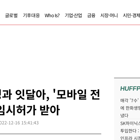
글로벌
기후대응
Who Is?
기업·산업
금융
시장·머니
시민·경
HUFF
과 잇달아, '모바일 전
매각 '7수
임시허가 받아
에 한화생
냈다
022-12-16 15:41:43
SK하이닉스
투입한다 :
인프라 시