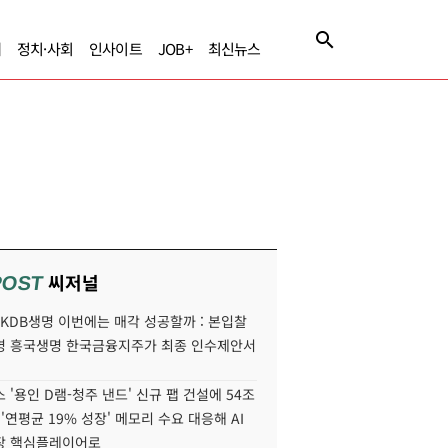
제
정치·사회
인사이트
JOB+
최신뉴스
씨저널
POST
' KDB생명 이번에는 매각 성공할까 : 본입찰
명 흥국생명 한국금융지주가 최종 인수제안서
 '용인 D램-청주 낸드' 신규 팹 건설에 54조
 '연평균 19% 성장' 메모리 수요 대응해 AI
장 핵심플레이어로