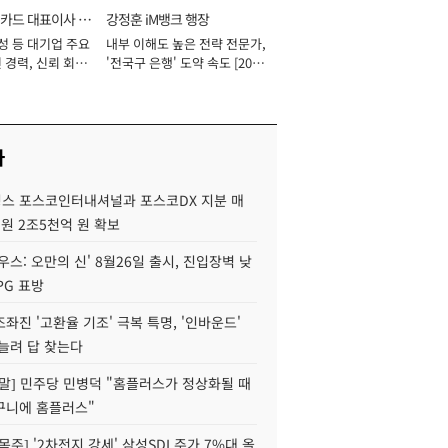
카드 대표이사 사
강정훈 iM뱅크 행장
성 등 대기업 주요
내부 이해도 높은 전략 전문가,
 경력, 신뢰 회복
'전국구 은행' 도약 속도 [2026
[2026년]
년]
사
스 포스코인터내셔널과 포스코DX 지분 매
재원 2조5천억 원 확보
우스: 오만의 신' 8월26일 출시, 진입장벽 낮
PG 표방
좌진 '고환율 기조' 극복 특명, '인바운드'
늘려 답 찾는다
정말] 민주당 민병덕 "홈플러스가 정상화될 때
구니에 홈플러스"
목주] '2차전지 강세' 삼성SDI 주가 7%대 올