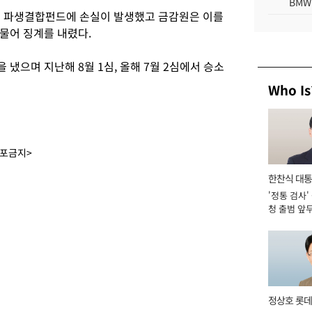
BMW
며 파생결합펀드에 손실이 발생했고 금감원은 이를
물어 징계를 내렸다.
냈으며 지난해 8월 1심, 올해 7월 2심에서 승소
Who Is
배포금지>
한찬식 대
'정통 검사'
서관
청 출범 앞
맡아 [2026
정상호 롯데