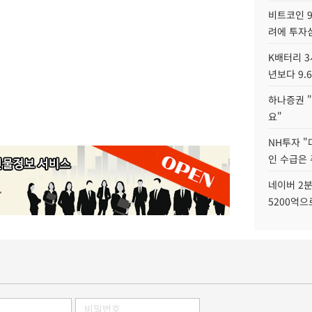
비트코인 9
려에 투자
K배터리 3
년보다 9.
하나증권 "
요"
NH투자 "
인 수급은
네이버 2분
5200억으