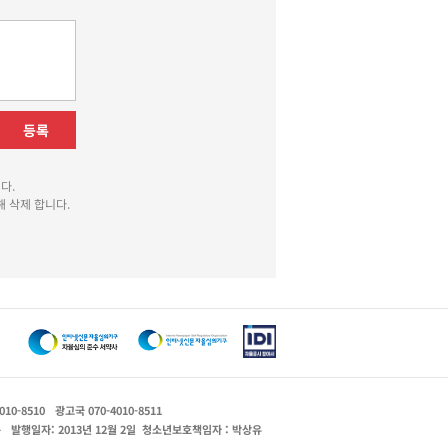
등록
다.
 삭제 합니다.
010-8510
광고국 070-4010-8511
운
발행일자: 2013년 12월 2일
청소년보호책임자 : 박상유