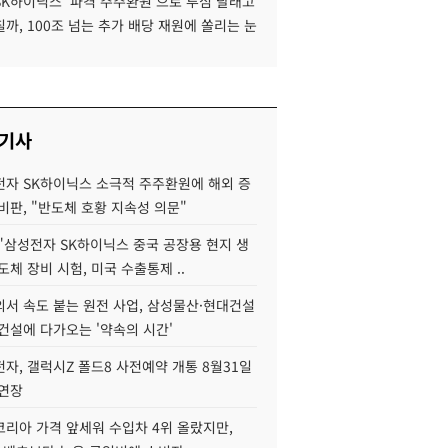
SK하이닉스 '파격 주주환원'으로 투심 달래고
까, 100조 넘는 추가 배당 재원에 쏠리는 눈
 기사
자 SK하이닉스 소극적 주주환원에 해외 증
비판, "반도체 호황 지속성 의문"
"삼성전자 SK하이닉스 중국 공장용 현지 생
도체 장비 시험, 미국 수출통제 ..
서 속도 붙는 원전 사업, 삼성물산·현대건설
건설에 다가오는 '약속의 시간'
자, 갤럭시Z 폴드8 사전예약 개통 8월31일
 연장
코리아 가격 앞세워 수입차 4위 올랐지만,