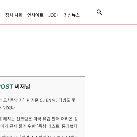
제
정치·사회
인사이트
JOB+
최신뉴스
씨저널
POST
 도시락까지' IP 키운 CJ ENM : 티빙도 웃
도 뛰었다
호 해치는 선크림은 미국·유럽 판매 어려운 상
콜마가 규제 뚫기 위한 '독성 테스트' 통과했다