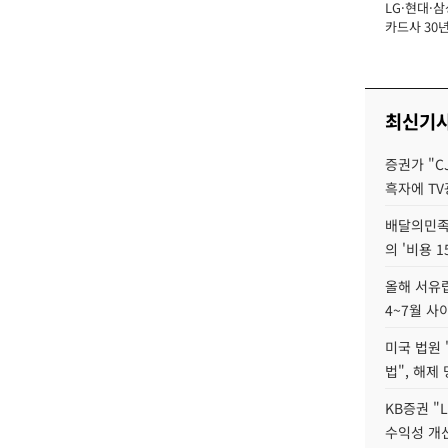
LG·현대·삼
장
카드사 30년
뢰 회복에 
제재 '부담' 
최신기
증권가 "C
흑자에 TV
배달의민족
의 '비용 
올해 서유럽
4~7월 사
미국 법원 
법", 해제
KB증권 "
수익성 개선