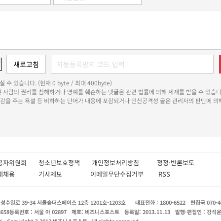
 수 있습니다. (현재 0 byte / 최대 400byte)
다른 사람의 권리를 침해하거나 명예를 훼손하는 댓글은 관련 법률에 의해 제재를 받을 수 있습니
쾌감을 주는 욕설 등 비하하는 단어가 내용에 포함되거나 인신공격성 글은 관리자의 판단에 의해
용자위원회
청소년보호정책
개인정보처리방침
정정·반론보도
인재채용
기사제보
이메일무단수집거부
RSS
수일로 39-34 서울숲더스페이스 12층 1201호-1203호
대표전화 : 1800-6522
편집국 070-4
8658
등록번호 : 서울 아 02897
제호: 비즈니스포스트
등록일: 2013.11.13
발행·편집인 : 강석
X
Copyright ? 2013 비즈니스포스트. All rights reserved.