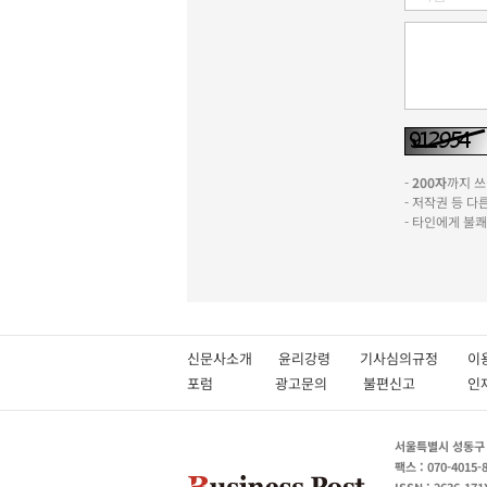
-
200자
까지 쓰실
- 저작권 등 
- 타인에게 불
신문사소개
윤리강령
기사심의규정
이
포럼
광고문의
불편신고
서울특별시 성동구 성
팩스 : 070-4015-
ISSN : 2636-171