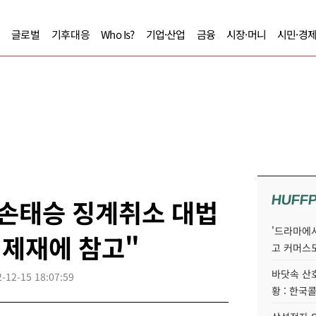
글로벌
기후대응
Who Is?
기업·산업
금융
시장·머니
시민·경
HUFF
 손태승 징계취소 대법
'드라마에서
 제재에 참고"
고 커머스
바닷속 산
-12-15 18:07:59
황 : 한국