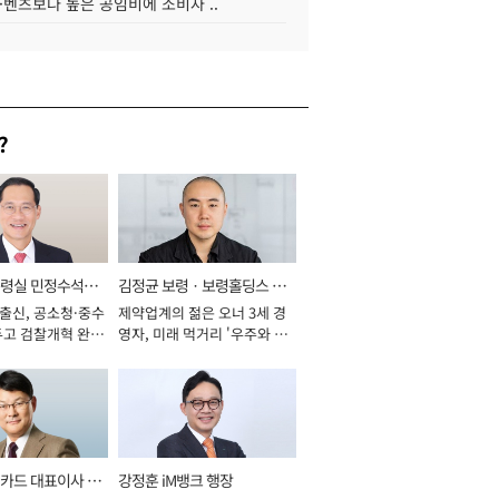
·벤츠보다 높은 공임비에 소비자 ..
?
통령실 민정수석비
김정균 보령ㆍ보령홀딩스 대
 출신, 공소청·중수
제약업계의 젊은 오너 3세 경
표이사 사장
두고 검찰개혁 완수
영자, 미래 먹거리 '우주와 헬
년]
스케어' 공들여 [2026년]
카드 대표이사 사
강정훈 iM뱅크 행장