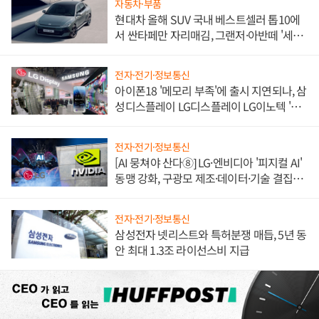
자동차·부품
현대차 올해 SUV 국내 베스트셀러 톱10에
서 싼타페만 자리매김, 그랜저·아반떼 '세단
쌍끌이'로 내수 방어
전자·전기·정보통신
아이폰18 '메모리 부족'에 출시 지연되나, 삼
성디스플레이 LG디스플레이 LG이노텍 '탈
애플' 수익 다각화 속도
전자·전기·정보통신
[AI 뭉쳐야 산다⑧] LG·엔비디아 '피지컬 AI'
동맹 강화, 구광모 제조·데이터·기술 결집
해 종합 로보틱스 기업으로
전자·전기·정보통신
삼성전자 넷리스트와 특허분쟁 매듭, 5년 동
안 최대 1.3조 라이선스비 지급