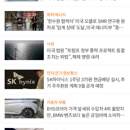
문"
화학·에너지
'한수원 협력사' 미국 오클로 SMR 연구용 원
자로 '임계 상태' 도달, 미국 에너지부 "중요
한 이정표"
사회
미국 법원 "트럼프 정부 풍력 프로젝트 동결
조치는 위법", 해제 명령 내려
전자·전기·정보통신
SK하이닉스 1주당 375원 현금배당 실시, 추
가 주주환원 계획 9월 공개 예정
자동차·부품
BYD코리아 가격 앞세워 수입차 4위 올랐지
만, BMW·벤츠보다 높은 공임비에 소비자
불만 폭발