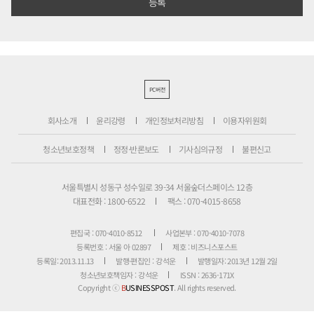
PC버전
회사소개
윤리강령
개인정보처리방침
이용자위원회
청소년보호정책
정정·반론보도
기사심의규정
불편신고
서울특별시 성동구 성수일로 39-34 서울숲더스페이스 12층
대표전화 : 1800-6522
팩스 : 070-4015-8658
편집국 : 070-4010-8512
사업본부 : 070-4010-7078
등록번호 : 서울 아 02897
제호 : 비즈니스포스트
등록일: 2013.11.13
발행·편집인 : 강석운
발행일자: 2013년 12월 2일
청소년보호책임자 : 강석운
ISSN : 2636-171X
Copyright ⓒ
B
USINESSPOST
. All rights reserved.