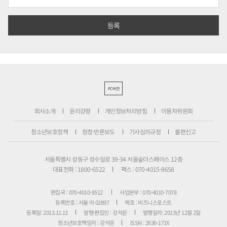
PC버전
회사소개
윤리강령
개인정보처리방침
이용자위원회
청소년보호정책
정정·반론보도
기사심의규정
불편신고
서울특별시 성동구 성수일로 39-34 서울숲더스페이스 12층
대표전화 : 1800-6522
팩스 : 070-4015-8658
편집국 : 070-4010-8512
사업본부 : 070-4010-7078
등록번호 : 서울 아 02897
제호 : 비즈니스포스트
등록일: 2013.11.13
발행·편집인 : 강석운
발행일자: 2013년 12월 2일
청소년보호책임자 : 강석운
ISSN : 2636-171X