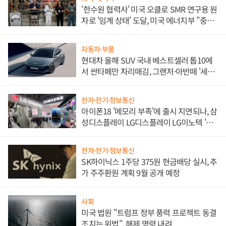
'한수원 협력사' 미국 오클로 SMR 연구용 원
자로 '임계 상태' 도달, 미국 에너지부 "중요
한 이정표"
자동차·부품
현대차 올해 SUV 국내 베스트셀러 톱10에
서 싼타페만 자리매김, 그랜저·아반떼 '세단
쌍끌이'로 내수 방어
전자·전기·정보통신
아이폰18 '메모리 부족'에 출시 지연되나, 삼
성디스플레이 LG디스플레이 LG이노텍 '탈
애플' 수익 다각화 속도
전자·전기·정보통신
SK하이닉스 1주당 375원 현금배당 실시, 추
가 주주환원 계획 9월 공개 예정
사회
미국 법원 "트럼프 정부 풍력 프로젝트 동결
조치는 위법", 해제 명령 내려