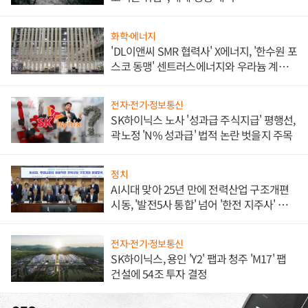
화학·에너지
'DL이앤씨 SMR 협력사' X에너지, '한수원 포
스코 동맹' 센트러스에너지와 우라늄 계약
체결
전자·전기·정보통신
SK하이닉스 노사 '성과급 주식지급' 평행선,
곽노정 'N% 성과급' 법적 논란 벗을지 주목
정치
AI시대 맞아 25년 만에 전력산업 구조개편
시동, '발전5사 통합' 넘어 '한전 지주사' 재편
론도
전자·전기·정보통신
SK하이닉스, 용인 'Y2' 팹과 청주 'M17' 팹
건설에 54조 투자 결정