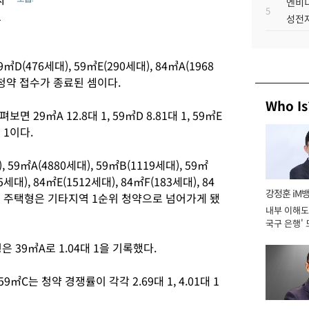
엔비디
5
1
성전자
D(476세대), 59㎥E(290세대), 84㎥A(1968
만 청약 접수가 종료된 셈이다.
Who Is
29㎥A 12.8대 1, 59㎥D 8.81대 1, 59㎥E
7대 1이다.
 59㎡A(4880세대), 59㎡B(1119세대), 59㎡
5세대), 84㎡E(1512세대), 84㎡F(183세대), 84
강정훈 iM
11개 주택형은 기타지역 1순위 청약으로 넘어가게 됐
내부 이해도 
국구 은행' 
 39㎥A로 1.04대 1을 기록했다.
C는 청약 경쟁률이 각각 2.69대 1, 4.01대 1