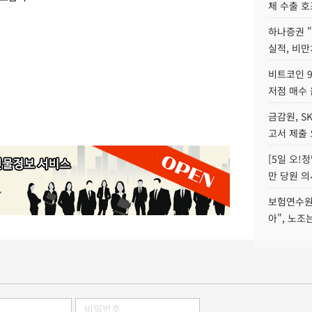
체 수출 호
하나증권 
실적, 비만
비트코인 9
저점 매수 
금감원, S
고서 제출
[5일 오!
만 당원 의
보험연수원장
아", 노조