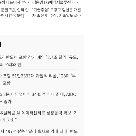
효성 대표이사 부회
김동명 LG에너지솔루션 대표
분할 2년, 실적 안
'기술중심' 구광모 힘실은 개발
이사 사장
어서 [2026년]
자 출신 첫 수장, 기술압도로
경쟁력 확보 사활 [2026년]
사
리반도체 포함 장기 계약 '2.7조 달러' 규모,
축 우려와 반..
포함 51만2393대 자발적 리콜, 'G80' '투
' 포함
 2분기 영업이익 3445억 역대 최대, AIDC
9% 증가
SK텔레콤 AI 데이터센터로 성장동력 확보, 기
평가 기회"
지 497억3천만 달러 흑자로 역대 최대, 반도