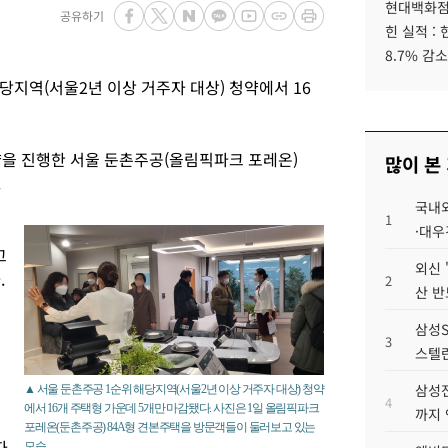
현대백화점그
공유하기
힌 실적 :
8.7% 감소
당지역(서울2년 이상 거주자 대상) 청약에서 16
약을 진행한 서울 둔촌주공(올림픽파크 포레온)
많이 본
.
국내외
1
·대우
고
외신 
.
2
산 반
삼성S
3
스텔란
삼성전
▲ 서울 둔촌주공 1순위 해당지역(서울2년 이상 거주자 대상) 청약
4
에서 16개 주택형 가운데 5개만 마감됐다. 사진은 1일 올림픽파크
까지
포레온(둔촌주공) 84A형 견본주택을 방문객들이 둘러보고 있는
자
모습.