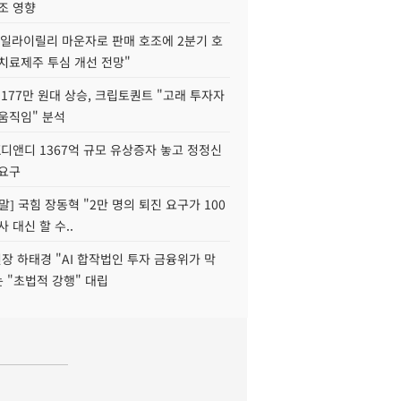
조 영향
"일라이릴리 마운자로 판매 호조에 2분기 호
치료제주 투심 개선 전망"
177만 원대 상승, 크립토퀀트 "고래 투자자
움직임" 분석
K디앤디 1367억 규모 유상증자 놓고 정정신
 요구
정말] 국힘 장동혁 "2만 명의 퇴진 요구가 100
사 대신 할 수..
 하태경 "AI 합작법인 투자 금융위가 막
는 "초법적 강행" 대립