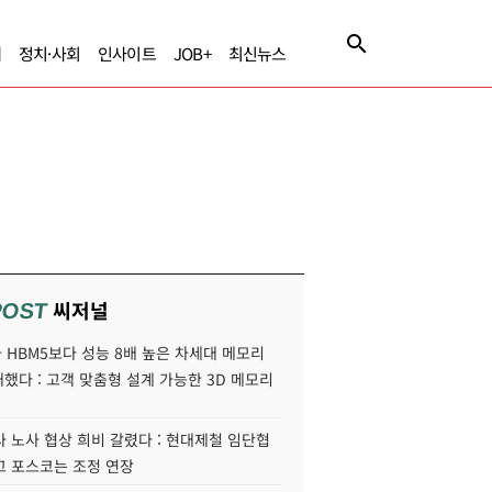
제
정치·사회
인사이트
JOB+
최신뉴스
씨저널
POST
HBM5보다 성능 8배 높은 차세대 메모리
개했다 : 고객 맞춤형 설계 가능한 3D 메모리
 노사 협상 희비 갈렸다 : 현대제철 임단협
고 포스코는 조정 연장