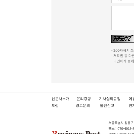
-
200자
까지 쓰실
- 저작권 등 
- 타인에게 불
신문사소개
윤리강령
기사심의규정
이
포럼
광고문의
불편신고
서울특별시 성동구 성
팩스 : 070-4015-
ISSN : 2636-171