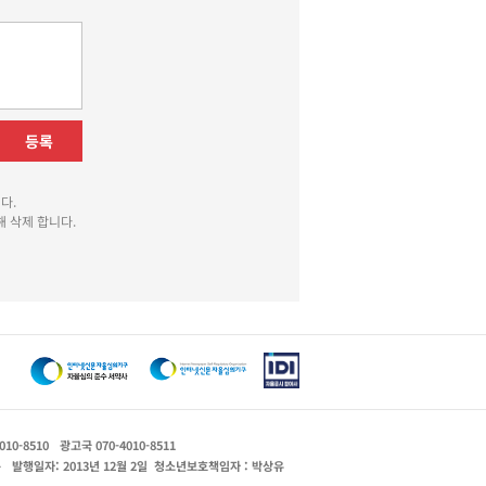
등록
다.
 삭제 합니다.
010-8510
광고국 070-4010-8511
운
발행일자: 2013년 12월 2일
청소년보호책임자 : 박상유