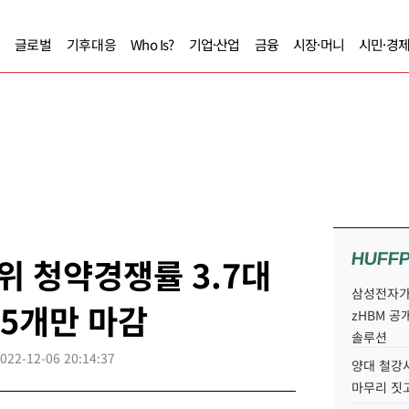
글로벌
기후대응
Who Is?
기업·산업
금융
시장·머니
시민·경
HUFF
위 청약경쟁률 3.7대
삼성전자가 
중 5개만 마감
zHBM 공
솔루션
022-12-06 20:14:37
양대 철강사
마무리 짓