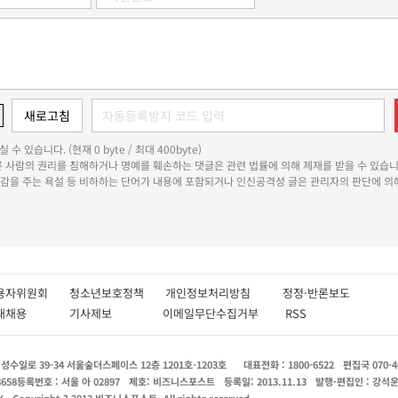
 수 있습니다. (현재 0 byte / 최대 400byte)
다른 사람의 권리를 침해하거나 명예를 훼손하는 댓글은 관련 법률에 의해 제재를 받을 수 있습니
쾌감을 주는 욕설 등 비하하는 단어가 내용에 포함되거나 인신공격성 글은 관리자의 판단에 의해
용자위원회
청소년보호정책
개인정보처리방침
정정·반론보도
인재채용
기사제보
이메일무단수집거부
RSS
수일로 39-34 서울숲더스페이스 12층 1201호-1203호
대표전화 : 1800-6522
편집국 070-4
8658
등록번호 : 서울 아 02897
제호: 비즈니스포스트
등록일: 2013.11.13
발행·편집인 : 강석
X
Copyright ? 2013 비즈니스포스트. All rights reserved.