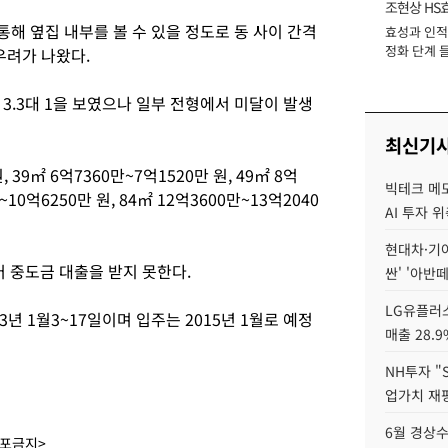
조현상 HS
통해 옆집 내부를 볼 수 있을 정도로 동 사이 간격
효성과 인적 
장
정화 단계 들
우려가 나왔다.
3.3대 1을 보였으나 일부 전형에서 미달이 발생
최신기
 39㎡ 6억7360만~7억1520만 원, 49㎡ 8억
빅테크 메모
~10억6250만 원, 84㎡ 12억3600만~13억2040
AI 투자 위
현대차·기아 
어 중도금 대출을 받지 못한다.
싼' '아반떼
LG유플러스
3년 1월3~17일이며 입주는 2015년 1월로 예정
매출 28.
NH투자 "
업가치 재
6월 경상수
배포금지>