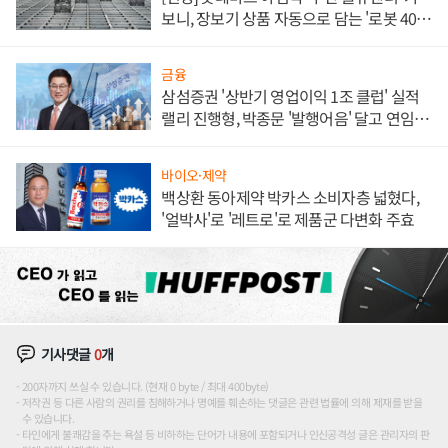
보니, 장보기 상품 자동으로 담는 '로봇 400
대' 장관
금융
삼섬증권 '상반기 영업이익 1조 클럽' 실적
랠리 진행형, 박종문 '발행어음' 달고 연임 향
하나
바이오·제약
백상환 동아제약 박카스 소비자층 넓혔다,
'얼박사'로 '레트로'로 제품군 다변화 주효
기사댓글
0
개
200자까지 쓰실 수 있습니다. (현재 0 byte / 최대 400byte)
저작권 등 다른 사람의 권리를 침해하거나 명예를 훼손하는 댓글은 관련 법률에 의해 제재를 받을
수 있습니다.
타인에게 불쾌감을 주는 욕설 등 비하하는 단어가 내용에 포함되거나 인신공격성 글은 관리자의 판