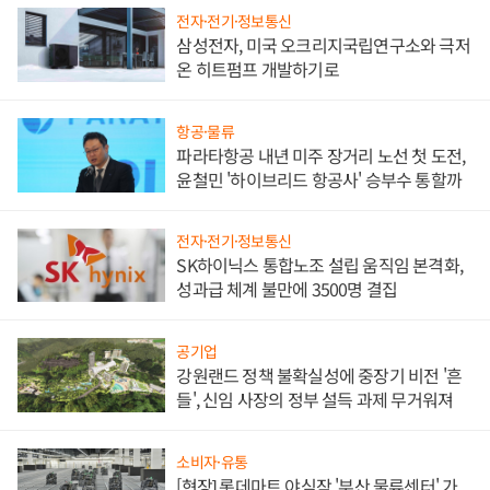
전자·전기·정보통신
삼성전자, 미국 오크리지국립연구소와 극저
온 히트펌프 개발하기로
항공·물류
파라타항공 내년 미주 장거리 노선 첫 도전,
윤철민 '하이브리드 항공사' 승부수 통할까
전자·전기·정보통신
SK하이닉스 통합노조 설립 움직임 본격화,
성과급 체계 불만에 3500명 결집
공기업
강원랜드 정책 불확실성에 중장기 비전 '흔
들', 신임 사장의 정부 설득 과제 무거워져
소비자·유통
[현장] 롯데마트 야심작 '부산 물류센터' 가