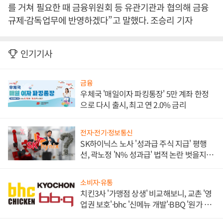
를 거쳐 필요한 때 금융위원회 등 유관기관과 협의해 금융
규제·감독업무에 반영하겠다”고 말했다. 조승리 기자
인기기사
금융
우체국 '매일이자 파킹통장' 5만 계좌 한정
으로 다시 출시, 최고 연 2.0% 금리
전자·전기·정보통신
SK하이닉스 노사 '성과급 주식 지급' 평행
선, 곽노정 'N% 성과급' 법적 논란 벗을지 주
목
소비자·유통
치킨3사 '가맹점 상생' 비교해보니, 교촌 '영
업권 보호'·bhc '신메뉴 개발'·BBQ '원가 부
담'