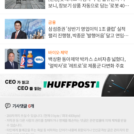
보니, 장보기 상품 자동으로 담는 '로봇 400
대' 장관
금융
삼섬증권 '상반기 영업이익 1조 클럽' 실적
랠리 진행형, 박종문 '발행어음' 달고 연임 향
하나
바이오·제약
백상환 동아제약 박카스 소비자층 넓혔다,
'얼박사'로 '레트로'로 제품군 다변화 주효
기사댓글
0
개
200자까지 쓰실 수 있습니다. (현재 0 byte / 최대 400byte)
저작권 등 다른 사람의 권리를 침해하거나 명예를 훼손하는 댓글은 관련 법률에 의해 제재를 받을
수 있습니다.
타인에게 불쾌감을 주는 욕설 등 비하하는 단어가 내용에 포함되거나 인신공격성 글은 관리자의 판