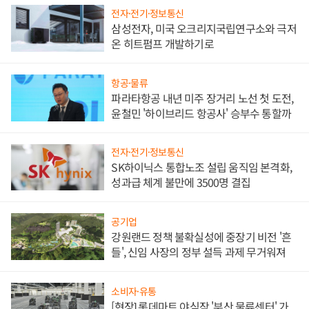
전자·전기·정보통신
삼성전자, 미국 오크리지국립연구소와 극저
온 히트펌프 개발하기로
항공·물류
파라타항공 내년 미주 장거리 노선 첫 도전,
윤철민 '하이브리드 항공사' 승부수 통할까
전자·전기·정보통신
SK하이닉스 통합노조 설립 움직임 본격화,
성과급 체계 불만에 3500명 결집
공기업
강원랜드 정책 불확실성에 중장기 비전 '흔
들', 신임 사장의 정부 설득 과제 무거워져
소비자·유통
[현장] 롯데마트 야심작 '부산 물류센터' 가