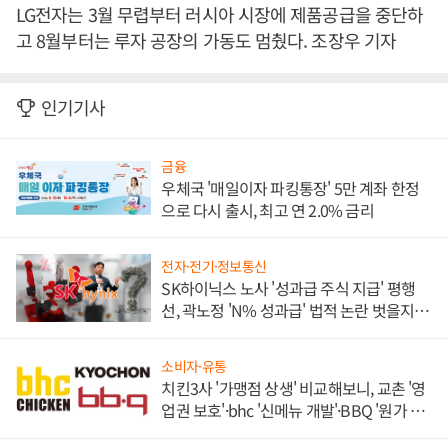
LG전자는 3월 무렵부터 러시아 시장에 제품공급을 중단하
고 8월부터는 루자 공장의 가동도 멈췄다. 조장우 기자
인기기사
금융
우체국 '매일이자 파킹통장' 5만 계좌 한정
으로 다시 출시, 최고 연 2.0% 금리
전자·전기·정보통신
SK하이닉스 노사 '성과급 주식 지급' 평행
선, 곽노정 'N% 성과급' 법적 논란 벗을지 주
목
소비자·유통
치킨3사 '가맹점 상생' 비교해보니, 교촌 '영
업권 보호'·bhc '신메뉴 개발'·BBQ '원가 부
담'