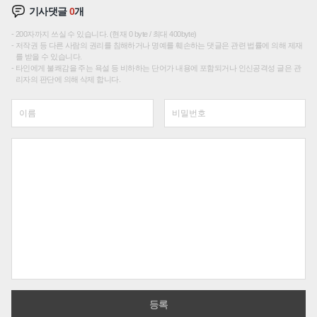
기사댓글
0
개
200자까지 쓰실 수 있습니다. (현재 0 byte / 최대 400byte)
저작권 등 다른 사람의 권리를 침해하거나 명예를 훼손하는 댓글은 관련 법률에 의해 제재
를 받을 수 있습니다.
타인에게 불쾌감을 주는 욕설 등 비하하는 단어가 내용에 포함되거나 인신공격성 글은 관
리자의 판단에 의해 삭제 합니다.