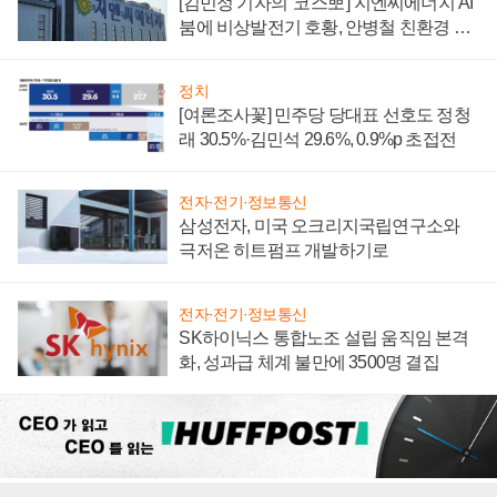
[김민정 기자의 '코스뽀'] 지엔씨에너지 AI
붐에 비상발전기 호황, 안병철 친환경 에
너지 발전전문기업 향한다
정치
[여론조사꽃] 민주당 당대표 선호도 정청
래 30.5%·김민석 29.6%, 0.9%p 초접전
전자·전기·정보통신
삼성전자, 미국 오크리지국립연구소와
극저온 히트펌프 개발하기로
전자·전기·정보통신
SK하이닉스 통합노조 설립 움직임 본격
화, 성과급 체계 불만에 3500명 결집