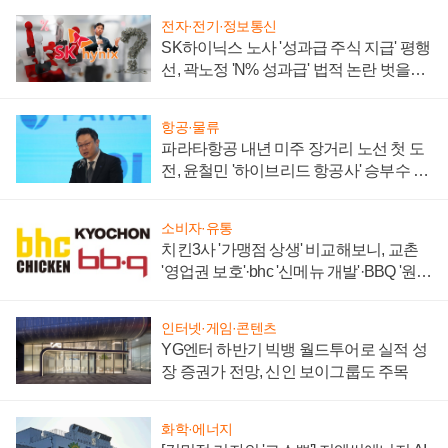
전자·전기·정보통신
SK하이닉스 노사 '성과급 주식 지급' 평행
선, 곽노정 'N% 성과급' 법적 논란 벗을지
주목
항공·물류
파라타항공 내년 미주 장거리 노선 첫 도
전, 윤철민 '하이브리드 항공사' 승부수 통
할까
소비자·유통
치킨3사 '가맹점 상생' 비교해보니, 교촌
'영업권 보호'·bhc '신메뉴 개발'·BBQ '원가
부담'
인터넷·게임·콘텐츠
YG엔터 하반기 빅뱅 월드투어로 실적 성
장 증권가 전망, 신인 보이그룹도 주목
화학·에너지