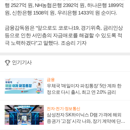
행 2527억 원, NH농협은행 2392억 원, 하나은행 1899억
원, 신한은행 1508억 원, 우리은행 1433억 원 순이다.
금융감독원은 “앞으로도 코로나19, 경기위축, 금리인상
등으로 인한 서민층의 자금애로를 해결할 수 있도록 적
극 노력하겠다”고 말했다. 조승리 기자
인기기사
금융
우체국 '매일이자 파킹통장' 5만 계좌 한
정으로 다시 출시, 최고 연 2.0% 금리
전자·전기·정보통신
삼성전자 SK하이닉스 D램 가격에 해외
증권가 '고점' 시각 나와, 장기 계약에 단점
부각