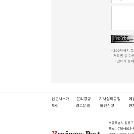
-
200자
까지 쓰실
- 저작권 등 
- 타인에게 불
신문사소개
윤리강령
기사심의규정
이
포럼
광고문의
불편신고
서울특별시 성동구 성
팩스 : 070-4015-
ISSN : 2636-171