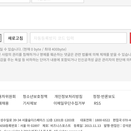
 수 있습니다. (현재 0 byte / 최대 400byte)
다른 사람의 권리를 침해하거나 명예를 훼손하는 댓글은 관련 법률에 의해 제재를 받을 수 있습니
쾌감을 주는 욕설 등 비하하는 단어가 내용에 포함되거나 인신공격성 글은 관리자의 판단에 의해
용자위원회
청소년보호정책
개인정보처리방침
정정·반론보도
인재채용
기사제보
이메일무단수집거부
RSS
수일로 39-34 서울숲더스페이스 12층 1201호-1203호
대표전화 : 1800-6522
편집국 070-4
8658
등록번호 : 서울 아 02897
제호: 비즈니스포스트
등록일: 2013.11.13
발행·편집인 : 강석
X
Copyright ? 2013 비즈니스포스트. All rights reserved.