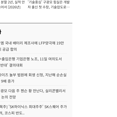
분할 2년, 실적 안
'기술중심' 구광모 힘실은 개발
이사 사장
어서 [2026년]
자 출신 첫 수장, 기술압도로
경쟁력 확보 사활 [2026년]
사
엠 국내 배터리 제조사에 LFP양극재 19만
기 공급 합의
수출입은행 기업은행 노조, 11일 여의도서
 반대' 결의대회
차이즈 놀부 법원에 회생 신청, 지난해 순손실
 9배 증가
구광모 다음 주 젠슨 황 만난다, 실리콘밸리서
' 논의 전망
목주] 'SK하이닉스 최대주주' SK스퀘어 주가
려, 코스피 반도..