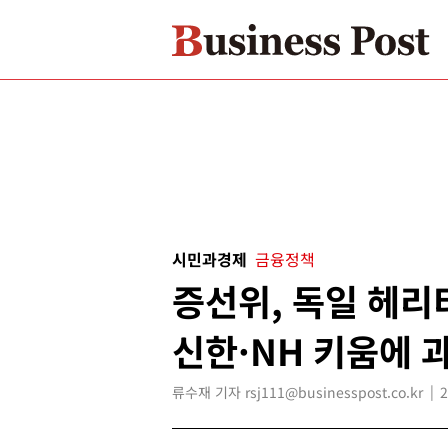
시민과경제
금융정책
증선위, 독일 헤리
신한·NH 키움에 
류수재 기자 rsj111@businesspost.co.kr
2