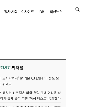
제
정치·사회
인사이트
JOB+
최신뉴스
씨저널
POST
 도시락까지' IP 키운 CJ ENM : 티빙도 웃
도 뛰었다
호 해치는 선크림은 미국·유럽 판매 어려운 상
콜마가 규제 뚫기 위한 '독성 테스트' 통과했다