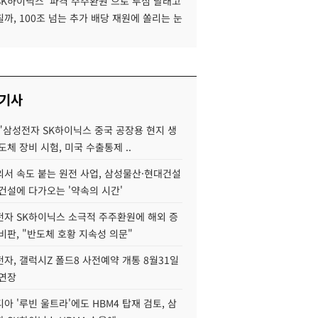
SK하이닉스 '파격 주주환원'으로 투심 달래고
까, 100조 넘는 추가 배당 재원에 쏠리는 눈
 기사
"삼성전자 SK하이닉스 중국 공장용 현지 생
도체 장비 시험, 미국 수출통제 ..
서 속도 붙는 원전 사업, 삼성물산·현대건설
건설에 다가오는 '약속의 시간'
자 SK하이닉스 소극적 주주환원에 해외 증
비판, "반도체 호황 지속성 의문"
자, 갤럭시Z 폴드8 사전예약 개통 8월31일
 연장
아 '루빈 울트라'에도 HBM4 탑재 검토, 삼