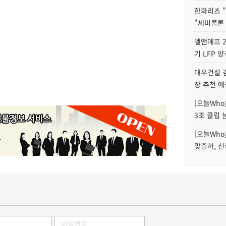
한화리츠 "
"세미콜론
엘앤에프 2
기 LFP 
대우건설 
장 추천 예
[오늘Who
3조 클럽 
[오늘Who
맞출까, 