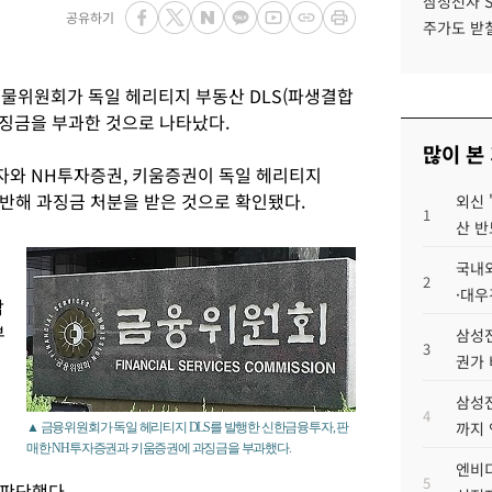
삼성전자 
공유하기
주가도 받칠
물위원회가 독일 헤리티지 부동산 DLS(파생결합
과징금을 부과한 것으로 나타났다.
많이 본
자와 NH투자증권, 키움증권이 독일 헤리티지
위반해 과징금 처분을 받은 것으로 확인됐다.
외신 
1
산 반
국내외
2
·대우
각
부
삼성전
3
권가 
삼성전
4
까지
▲ 금융위원회가 독일 헤리티지 DLS를 발행한 신한금융투자, 판
매한 NH투자증권과 키움증권에 과징금을 부과했다.
엔비디
5
 판단했다.