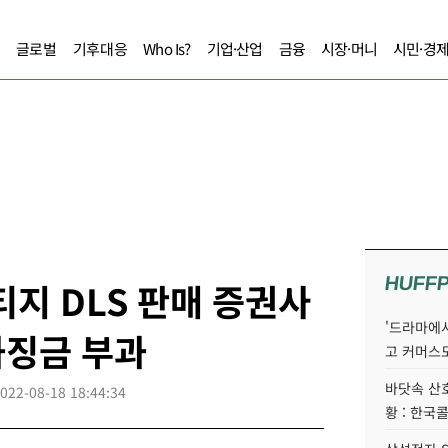
글로벌
기후대응
Who Is?
기업·산업
금융
시장·머니
시민·경
HUFF
티지 DLS 판매 증권사
'드라마에서
과징금 부과
고 커머스
바닷속 산
022-08-18 18:44:34
황 : 한국