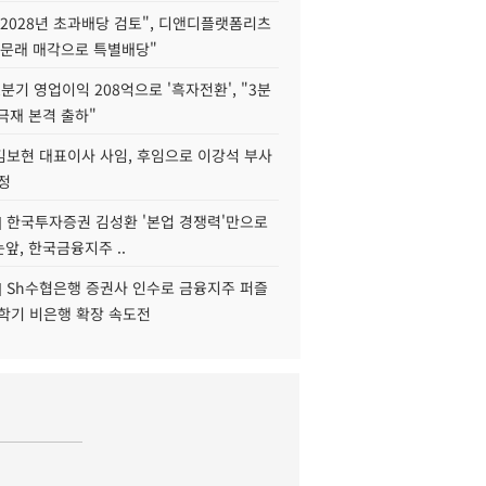
2028년 초과배당 검토", 디앤디플랫폼리츠
 문래 매각으로 특별배당"
분기 영업이익 208억으로 '흑자전환', "3분
양극재 본격 출하"
김보현 대표이사 사임, 후임으로 이강석 부사
정
] 한국투자증권 김성환 '본업 경쟁력'만으로
눈앞, 한국금융지주 ..
] Sh수협은행 증권사 인수로 금융지주 퍼즐
신학기 비은행 확장 속도전