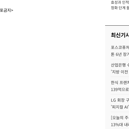
효성과 인적 
장
정화 단계 들
배포금지>
최신기
포스코퓨처
톤 6년 장
산업은행 
'지방 이전
한식 프랜
139억으로
LG 회장 
'피지컬 AI
[오늘의 주
13%대 내