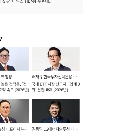
·SK하이닉스 HBM4 수율에..
?
뱅크 행장
배재규 한국투자신탁운용 대
높은 전략통, '전
국내 ETF 시장 선구자, '업계 3
표이사 사장
도약 속도 [2026년]
위' 탈환 과제 [2026년]
효성 대표이사 부회
김동명 LG에너지솔루션 대표