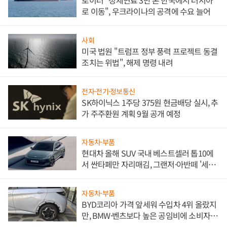
로이터 "정제연료 3만 톤 한국에서 러시아
로 이동", 우크라이나의 공격에 수요 늘어
사회
미국 법원 "트럼프 정부 풍력 프로젝트 동결
조치는 위법", 해제 명령 내려
전자·전기·정보통신
SK하이닉스 1주당 375원 현금배당 실시, 추
가 주주환원 계획 9월 공개 예정
자동차·부품
현대차 올해 SUV 국내 베스트셀러 톱10에
서 싼타페만 자리매김, 그랜저·아반떼 '세단
쌍끌이'로 내수 방어
자동차·부품
BYD코리아 가격 앞세워 수입차 4위 올랐지
만, BMW·벤츠보다 높은 공임비에 소비자
불만 폭발