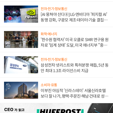
전자·전기·정보통신
[AI 뭉쳐야 산다⑧] LG·엔비디아 '피지컬 AI'
동맹 강화, 구광모 제조·데이터·기술 결집
해 종합 로보틱스 기업으로
화학·에너지
'한수원 협력사' 미국 오클로 SMR 연구용 원
자로 '임계 상태' 도달, 미국 에너지부 "중요
한 이정표"
전자·전기·정보통신
삼성전자 넷리스트와 특허분쟁 매듭, 5년 동
안 최대 1.3조 라이선스비 지급
소비자·유통
이부진 야심작 '신라스테이' 서울신라호텔
보다 잘 나가, 평택·주문진·해남·건대로 성
장판 더 넓힌다