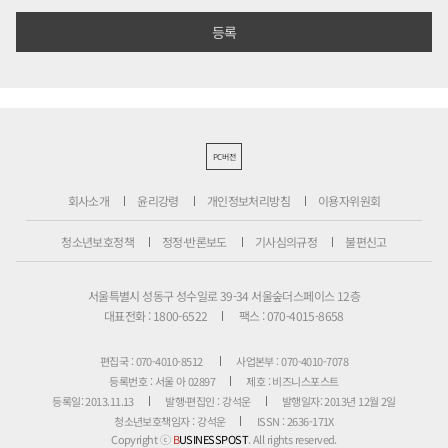
PC버전
회사소개
윤리강령
개인정보처리방침
이용자위원회
청소년보호정책
정정·반론보도
기사심의규정
불편신고
서울특별시 성동구 성수일로 39-34 서울숲더스페이스 12층
대표전화 : 1800-6522
팩스 : 070-4015-8658
편집국 : 070-4010-8512
사업본부 : 070-4010-7078
등록번호 : 서울 아 02897
제호 : 비즈니스포스트
등록일: 2013.11.13
발행·편집인 : 강석운
발행일자: 2013년 12월 2일
청소년보호책임자 : 강석운
ISSN : 2636-171X
Copyright ⓒ
B
USINESSPOST
. All rights reserved.