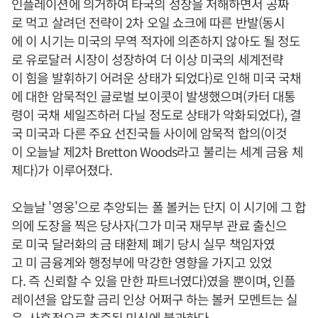
인플레이션에 의거하여 타국의 성장을 저해하면서 공짜
로 먹고 살려던 전략이 2차 오일 쇼크에 따른 반발(동시
에 이 시기는 미국의 무역 적자에 의존하지 않아도 될 정도
로 유로달러 시장이 성장하여 더 이상 미국의 세계전략
이 힘을 발휘하기 어려운 상태가 되었다)로 인해 미국 국채
에 대한 암묵적인 글로벌 보이콧이 발생했으며(카터 대통
령이 국채 세일즈하러 다닐 정도로 상태가 악화되었다), 결
국 미국과 다른 주요 선진국들 사이에 암묵적 합의(이것
이 오늘날 제2차 Bretton Woods라고 불리는 세계 금융 체
제다)가 이루어졌다.
오늘날 '영웅'으로 추앙되는 폴 볼커는 단지 이 시기에 그 합
의에 도장을 찍은 당사자(그가 미국 재무부 관료 출신으
로 미국 달러화의 금 태환제 폐기 당시 실무 책임자였
고 미 금융계와 행정부에 막강한 영향을 가지고 있었
다. 즉 신뢰할 수 있을 만한 파트너였다)였을 뿐이며, 인플
레이션을 압도할 금리 인상 어쩌구 하는 볼커 모멘트는 실
은, 사후적으로 추증된 미신에 불과하다.