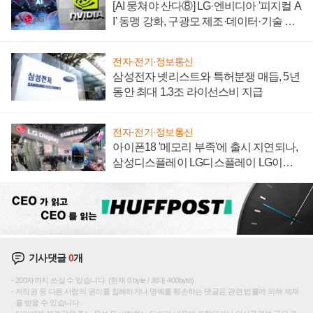
[AI 뭉쳐야 산다⑧] LG·엔비디아 '피지컬 A
I' 동맹 강화, 구광모 제조·데이터·기술 결
집해 종합 로보틱스 기업으로
전자·전기·정보통신
삼성전자 넷리스트와 특허분쟁 매듭, 5년
동안 최대 1.3조 라이선스비 지급
전자·전기·정보통신
아이폰18 '메모리 부족'에 출시 지연되나,
삼성디스플레이 LG디스플레이 LG이노
텍 '탈애플' 수익 다각화 속도
기사댓글
0
개
200자까지 쓰실 수 있습니다. (현재 0 byte / 최대 400byte)
저작권 등 다른 사람의 권리를 침해하거나 명예를 훼손하는 댓글은 관련 법률에 의해 제재
를 받을 수 있습니다.