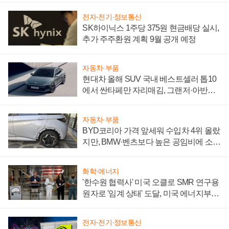
전자·전기·정보통신
SK하이닉스 1주당 375원 현금배당 실시,
추가 주주환원 계획 9월 공개 예정
자동차·부품
현대차 올해 SUV 국내 베스트셀러 톱10
에서 싼타페만 자리매김, 그랜저·아반떼
'세단 쌍끌이'로 내수 방어
자동차·부품
BYD코리아 가격 앞세워 수입차 4위 올랐
지만, BMW·벤츠보다 높은 공임비에 소비
자 불만 폭발
화학·에너지
'한수원 협력사' 미국 오클로 SMR 연구용
원자로 '임계 상태' 도달, 미국 에너지부
"중요한 이정표"
전자·전기·정보통신