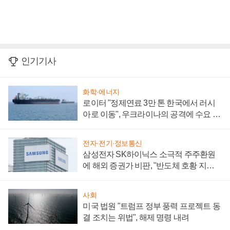
인기기사
화학·에너지
로이터 "정제연료 3만 톤 한국에서 러시
아로 이동", 우크라이나의 공격에 수요 늘
어
전자·전기·정보통신
삼성전자 SK하이닉스 소극적 주주환원
에 해외 증권가 비판, "반도체 호황 지속
성 의문"
사회
미국 법원 "트럼프 정부 풍력 프로젝트 동
결 조치는 위법", 해제 명령 내려