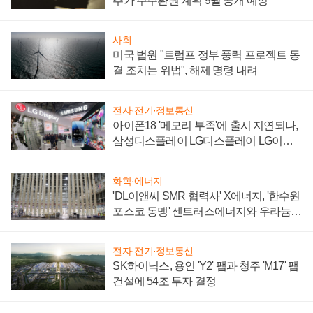
추가 주주환원 계획 9월 공개 예정
사회
미국 법원 "트럼프 정부 풍력 프로젝트 동
결 조치는 위법", 해제 명령 내려
전자·전기·정보통신
아이폰18 '메모리 부족'에 출시 지연되나,
삼성디스플레이 LG디스플레이 LG이노
텍 '탈애플' 수익 다각화 속도
화학·에너지
'DL이앤씨 SMR 협력사' X에너지, '한수원
포스코 동맹' 센트러스에너지와 우라늄
계약 체결
전자·전기·정보통신
SK하이닉스, 용인 'Y2' 팹과 청주 'M17' 팹
건설에 54조 투자 결정