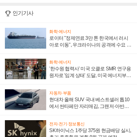
인기기사
화학·에너지
로이터 "정제연료 3만 톤 한국에서 러시
아로 이동", 우크라이나의 공격에 수요 늘
어
화학·에너지
'한수원 협력사' 미국 오클로 SMR 연구용
원자로 '임계 상태' 도달, 미국 에너지부
"중요한 이정표"
자동차·부품
현대차 올해 SUV 국내 베스트셀러 톱10
에서 싼타페만 자리매김, 그랜저·아반떼
'세단 쌍끌이'로 내수 방어
전자·전기·정보통신
SK하이닉스 1주당 375원 현금배당 실시,