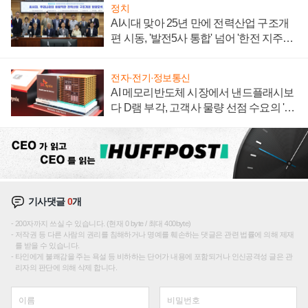
정치
AI시대 맞아 25년 만에 전력산업 구조개
편 시동, '발전5사 통합' 넘어 '한전 지주사'
재편론도
전자·전기·정보통신
AI 메모리반도체 시장에서 낸드플래시보
다 D램 부각, 고객사 물량 선점 수요의 '우
선순위'
기사댓글
0
개
200자까지 쓰실 수 있습니다. (현재 0 byte / 최대 400byte)
저작권 등 다른 사람의 권리를 침해하거나 명예를 훼손하는 댓글은 관련 법률에 의해 제재
를 받을 수 있습니다.
타인에게 불쾌감을 주는 욕설 등 비하하는 단어가 내용에 포함되거나 인신공격성 글은 관
리자의 판단에 의해 삭제 합니다.