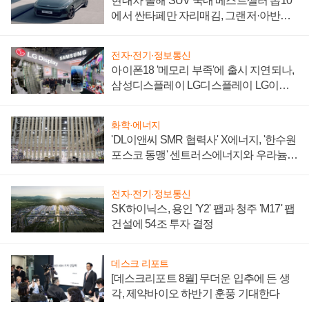
현대차 올해 SUV 국내 베스트셀러 톱10
에서 싼타페만 자리매김, 그랜저·아반떼
'세단 쌍끌이'로 내수 방어
전자·전기·정보통신
아이폰18 '메모리 부족'에 출시 지연되나,
삼성디스플레이 LG디스플레이 LG이노
텍 '탈애플' 수익 다각화 속도
화학·에너지
'DL이앤씨 SMR 협력사' X에너지, '한수원
포스코 동맹' 센트러스에너지와 우라늄
계약 체결
전자·전기·정보통신
SK하이닉스, 용인 'Y2' 팹과 청주 'M17' 팹
건설에 54조 투자 결정
데스크 리포트
[데스크리포트 8월] 무더운 입추에 든 생
각, 제약바이오 하반기 훈풍 기대한다