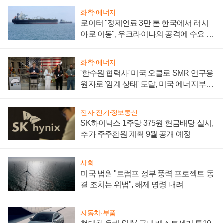
화학·에너지
로이터 "정제연료 3만 톤 한국에서 러시
아로 이동", 우크라이나의 공격에 수요 늘
어
화학·에너지
'한수원 협력사' 미국 오클로 SMR 연구용
원자로 '임계 상태' 도달, 미국 에너지부
"중요한 이정표"
전자·전기·정보통신
SK하이닉스 1주당 375원 현금배당 실시,
추가 주주환원 계획 9월 공개 예정
사회
미국 법원 "트럼프 정부 풍력 프로젝트 동
결 조치는 위법", 해제 명령 내려
자동차·부품