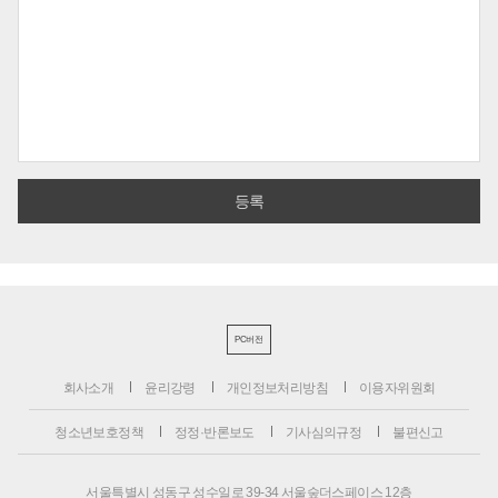
PC버전
회사소개
윤리강령
개인정보처리방침
이용자위원회
청소년보호정책
정정·반론보도
기사심의규정
불편신고
서울특별시 성동구 성수일로 39-34 서울숲더스페이스 12층