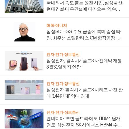
국내외서 속도 붙는 원전 사업, 삼성물산·
현대건설·대우건설에 다가오는 '약속의
시간'
화학·에너지
삼성SDI ESS 수요 급증에 북미 증설 타
진, 최주선 스텔란티스·GM 합작공장 건
설 재추진하나
전자·전기·정보통신
삼성전자, 갤럭시Z 폴드8 사전예약 개통
8월31일까지 연장
전자·전기·정보통신
삼성전자 갤럭시 Z 폴드8 시리즈 사전 판
매 '144만 대' 역대 최대
전자·전기·정보통신
엔비디아 '루빈 울트라'에도 HBM4 탑재
검토, 삼성전자·SK하이닉스 HBM4 수율