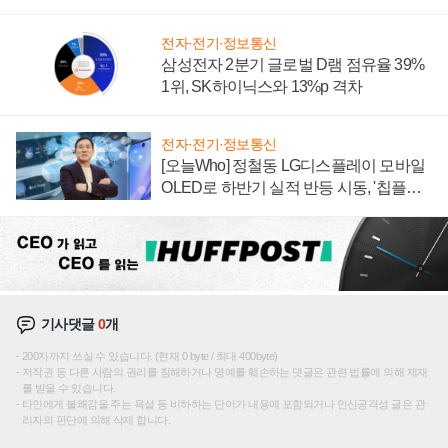
에 주도권 갈린다
전자·전기·정보통신
삼성전자 2분기 글로벌 D램 점유율 39%
1위, SK하이닉스와 13%p 격차
전자·전기·정보통신
[오늘Who] 정철동 LG디스플레이 모바일
OLED로 하반기 실적 반등 시동, '칩플레
이션'에 가격 인하 압박은 부담
기사댓글
0
개
200자까지 쓰실 수 있습니다. (현재 0 byte / 최대 400byte)
저작권 등 다른 사람의 권리를 침해하거나 명예를 훼손하는 댓글은 관련 법률에 의해 제재
를 받을 수 있습니다.
타인에게 불쾌감을 주는 욕설 등 비하하는 단어가 내용에 포함되거나 인신공격성 글은 관
리자의 판단에 의해 삭제 합니다.