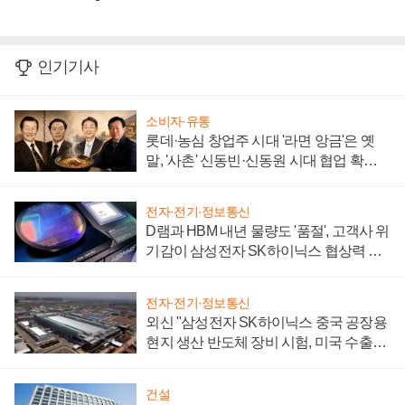
인기기사
소비자·유통
롯데·농심 창업주 시대 '라면 앙금'은 옛
말, '사촌' 신동빈·신동원 시대 협업 확대
일로
전자·전기·정보통신
D램과 HBM 내년 물량도 '품절', 고객사 위
기감이 삼성전자 SK하이닉스 협상력 더
키워
전자·전기·정보통신
외신 "삼성전자 SK하이닉스 중국 공장용
현지 생산 반도체 장비 시험, 미국 수출통
제 대비"
건설