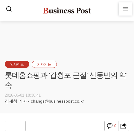
인사이트
기자의 눈
롯데홈쇼핑과 '갑횡포 근절' 신동빈의 약
속
2016-06-01 18:30:41
김재창 기자 - changs@businesspost.co.kr
0