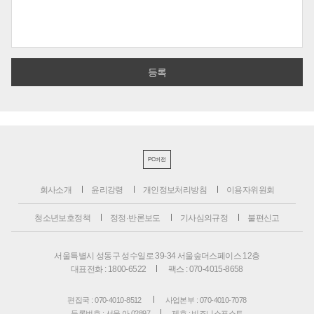
PC버전
회사소개
윤리강령
개인정보처리방침
이용자위원회
청소년보호정책
정정·반론보도
기사심의규정
불편신고
서울특별시 성동구 성수일로 39-34 서울숲더스페이스 12층
대표전화 : 1800-6522
팩스 : 070-4015-8658
편집국 : 070-4010-8512
사업본부 : 070-4010-7078
등록번호 : 서울 아 02897
제호 : 비즈니스포스트