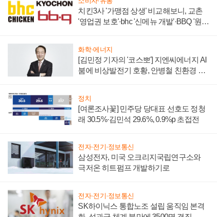
소비자·유통
치킨3사 '가맹점 상생' 비교해보니, 교촌
'영업권 보호'·bhc '신메뉴 개발'·BBQ '원가
부담'
화학·에너지
[김민정 기자의 '코스뽀'] 지엔씨에너지 AI
붐에 비상발전기 호황, 안병철 친환경 에
너지 발전전문기업 향한다
정치
[여론조사꽃] 민주당 당대표 선호도 정청
래 30.5%·김민석 29.6%, 0.9%p 초접전
전자·전기·정보통신
삼성전자, 미국 오크리지국립연구소와
극저온 히트펌프 개발하기로
전자·전기·정보통신
SK하이닉스 통합노조 설립 움직임 본격
화, 성과급 체계 불만에 3500명 결집