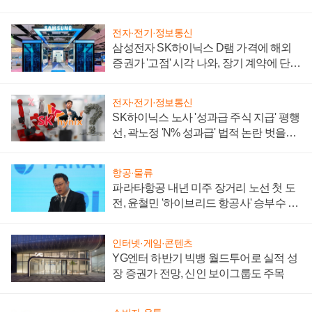
전자·전기·정보통신
삼성전자 SK하이닉스 D램 가격에 해외
증권가 '고점' 시각 나와, 장기 계약에 단점
부각
전자·전기·정보통신
SK하이닉스 노사 '성과급 주식 지급' 평행
선, 곽노정 'N% 성과급' 법적 논란 벗을지
주목
항공·물류
파라타항공 내년 미주 장거리 노선 첫 도
전, 윤철민 '하이브리드 항공사' 승부수 통
할까
인터넷·게임·콘텐츠
YG엔터 하반기 빅뱅 월드투어로 실적 성
장 증권가 전망, 신인 보이그룹도 주목