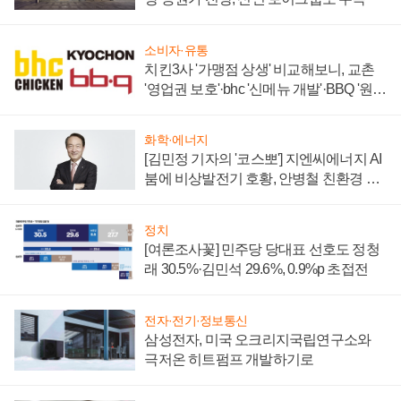
소비자·유통
치킨3사 '가맹점 상생' 비교해보니, 교촌
'영업권 보호'·bhc '신메뉴 개발'·BBQ '원가
부담'
화학·에너지
[김민정 기자의 '코스뽀'] 지엔씨에너지 AI
붐에 비상발전기 호황, 안병철 친환경 에
너지 발전전문기업 향한다
정치
[여론조사꽃] 민주당 당대표 선호도 정청
래 30.5%·김민석 29.6%, 0.9%p 초접전
전자·전기·정보통신
삼성전자, 미국 오크리지국립연구소와
극저온 히트펌프 개발하기로