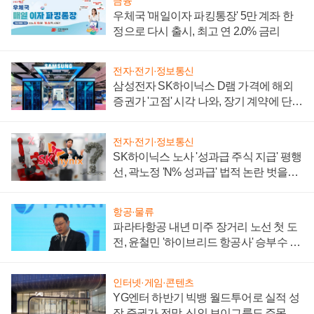
금융
우체국 '매일이자 파킹통장' 5만 계좌 한
정으로 다시 출시, 최고 연 2.0% 금리
전자·전기·정보통신
삼성전자 SK하이닉스 D램 가격에 해외
증권가 '고점' 시각 나와, 장기 계약에 단점
부각
전자·전기·정보통신
SK하이닉스 노사 '성과급 주식 지급' 평행
선, 곽노정 'N% 성과급' 법적 논란 벗을지
주목
항공·물류
파라타항공 내년 미주 장거리 노선 첫 도
전, 윤철민 '하이브리드 항공사' 승부수 통
할까
인터넷·게임·콘텐츠
YG엔터 하반기 빅뱅 월드투어로 실적 성
장 증권가 전망, 신인 보이그룹도 주목