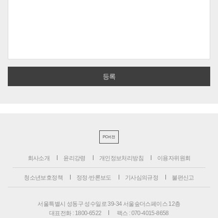
PC버전
회사소개
윤리강령
개인정보처리방침
이용자위원회
청소년보호정책
정정·반론보도
기사심의규정
불편신고
서울특별시 성동구 성수일로 39-34 서울숲더스페이스 12층
대표전화 : 1800-6522
팩스 : 070-4015-8658