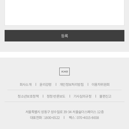
PC버전
회사소개
윤리강령
개인정보처리방침
이용자위원회
청소년보호정책
정정·반론보도
기사심의규정
불편신고
서울특별시 성동구 성수일로 39-34 서울숲더스페이스 12층
대표전화 : 1800-6522
팩스 : 070-4015-8658