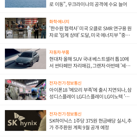
로 이동", 우크라이나의 공격에 수요 늘어
화학·에너지
'한수원 협력사' 미국 오클로 SMR 연구용 원
자로 '임계 상태' 도달, 미국 에너지부 "중요
한 이정표"
자동차·부품
현대차 올해 SUV 국내 베스트셀러 톱10에
서 싼타페만 자리매김, 그랜저·아반떼 '세단
쌍끌이'로 내수 방어
전자·전기·정보통신
아이폰18 '메모리 부족'에 출시 지연되나, 삼
성디스플레이 LG디스플레이 LG이노텍 '탈
애플' 수익 다각화 속도
전자·전기·정보통신
SK하이닉스 1주당 375원 현금배당 실시, 추
가 주주환원 계획 9월 공개 예정