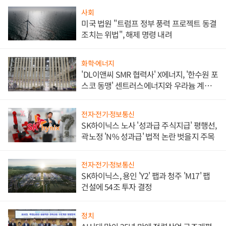
사회
미국 법원 "트럼프 정부 풍력 프로젝트 동결
조치는 위법", 해제 명령 내려
화학·에너지
'DL이앤씨 SMR 협력사' X에너지, '한수원 포
스코 동맹' 센트러스에너지와 우라늄 계약
체결
전자·전기·정보통신
SK하이닉스 노사 '성과급 주식지급' 평행선,
곽노정 'N% 성과급' 법적 논란 벗을지 주목
전자·전기·정보통신
SK하이닉스, 용인 'Y2' 팹과 청주 'M17' 팹
건설에 54조 투자 결정
정치