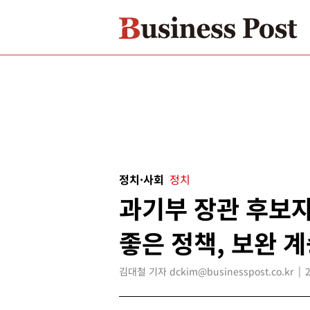
정치·사회
정치
과기부 장관 후보자
좋은 정책, 보완 
김대철 기자 dckim@businesspost.co.kr