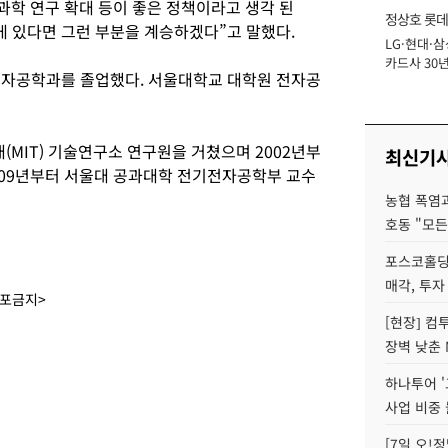
과학 연구 확대 등이 좋은 정책이라고 생각 된
정상호 롯데
 게 있다면 그런 부분을 계승하겠다”고 말했다.
LG·현대·삼
장
카드사 30년
전자공학과를 졸업했다. 서울대학교 대학원 전자공
에 '초집중' 
MIT) 기술연구소 연구원을 거쳤으며 2002년부
최신기
2009년부터 서울대 공과대학 전기전자공학부 교수
농협 폭염과
호동 "모든
포스코홀딩
매각, 투자
배포금지>
[현장] 컴
장벽 낮춘 
하나투어 '
사업 비중 
[7일 오!