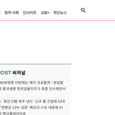
제
정치·사회
인사이트
JOB+
최신뉴스
씨저널
POST
' KDB생명 이번에는 매각 성공할까 : 본입찰
명 흥국생명 한국금융지주가 최종 인수제안서
 '용인 D램-청주 낸드' 신규 팹 건설에 54조
 '연평균 19% 성장' 메모리 수요 대응해 AI
장 핵심플레이어로