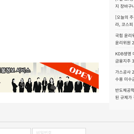
지 장바구
[오늘의 주
라, 코스피
국힘 윤리위
윤리위원 
KDB생명
금융지주 
가스공사 2
수용 미수금
반도체공학
된 규제가 