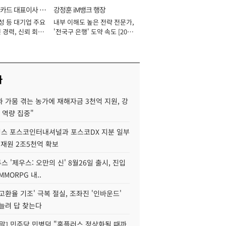
카드 대표이사 사
강정훈 iM뱅크 행장
성 등 대기업 주요
내부 이해도 높은 전략 전문가,
 경력, 신뢰 회복
'전국구 은행' 도약 속도 [2026
[2026년]
년]
사
 가뭄 겪는 농가에 재해자금 3천억 지원, 강
 역량 집중"
스 포스코인터내셔널과 포스코DX 지분 일부
 재원 2조5천억 확보
투스 '제우스: 오만의 신' 8월26일 출시, 진입
MMORPG 내..
고환율 기조' 극복 절실, 조좌진 '인바운드'
늘려 답 찾는다
정말] 민주당 민병덕 "홈플러스 정상화될 때까