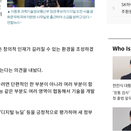
SK하
있
5
주환원
▲ 이종호 과학기술정보통신부 장관 후보자가 11일 오전 서울 광
이
화문우체국에 마련된 사무실로 출근하며 소감을 밝히고 있다. <
연합뉴스>
Who Is
춘 창의적 인재가 길러질 수 있는 환경을 조성하겠
는다는 의견을 내놨다.
려면 단편적인 한 부분이 아니라 여러 부분이 함
한찬식 대
능 같은 부분도 여러 영역이 협동해서 기술을 개발
'정통 검사'
서관
청 출범 앞
맡아 [2026
‘디지털 뉴딜’ 등을 긍정적으로 평가하며 새 정부