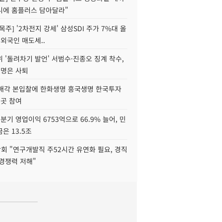
니에 홈플러스 담아달라"
목주] '2차전지 강세' 삼성SDI 주가 7%대 올
 외국인 매도세..
 '돌려차기 발언' 서범수·진종오 징계 착수,
2명은 사퇴
 매각 본입찰에 한화생명 흥국생명 한국투자
3곳 참여
분기 영업이익 6753억으로 66.9% 늘어, 민
은 13.5조
회 "연구개발직 주52시간 유연화 필요, 경직
경쟁력 저해"