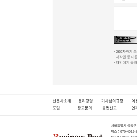
-
200자
까지 쓰실
- 저작권 등 
- 타인에게 불
신문사소개
윤리강령
기사심의규정
이
포럼
광고문의
불편신고
서울특별시 성동구 성
팩스 : 070-4015-
ISSN : 2636-171