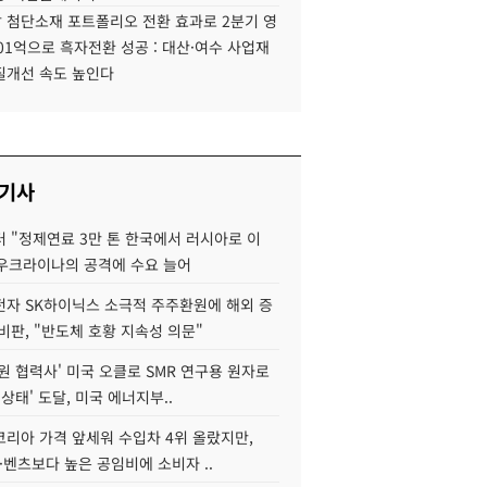
 첨단소재 포트폴리오 전환 효과로 2분기 영
01억으로 흑자전환 성공 : 대산·여수 사업재
질개선 속도 높인다
 기사
 "정제연료 3만 톤 한국에서 러시아로 이
 우크라이나의 공격에 수요 늘어
자 SK하이닉스 소극적 주주환원에 해외 증
비판, "반도체 호황 지속성 의문"
원 협력사' 미국 오클로 SMR 연구용 원자로
 상태' 도달, 미국 에너지부..
코리아 가격 앞세워 수입차 4위 올랐지만,
·벤츠보다 높은 공임비에 소비자 ..