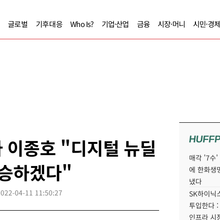
글로벌
기후대응
Who Is?
기업·산업
금융
시장·머니
시민·경
HUFF
 이종호 "디지털 뉴딜
매각 '7수
계승하겠다"
에 한화생
냈다
2022-04-11 11:50:27
SK하이닉스
투입한다 :
인프라 시