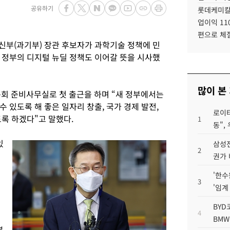
공유하기
롯데케미칼
업이익 11
편으로 체
부(과기부) 장관 후보자가 과학기술 정책에 민
 정부의 디지털 뉴딜 정책도 이어갈 뜻을 시사했
많이 본
문회 준비사무실로 첫 출근을 하며 “새 정부에서는
 있도록 해 좋은 일자리 창출, 국가 경제 발전,
로이터
록 하겠다"고 말했다.
1
동",
있
삼성전
2
권가 
'한수
3
'임계
BYD
4
BMW
분