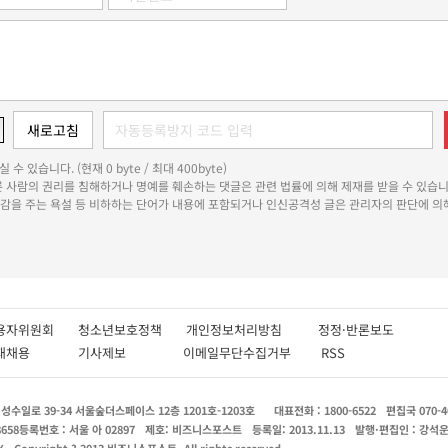
 수 있습니다. (현재 0 byte / 최대 400byte)
다른 사람의 권리를 침해하거나 명예를 훼손하는 댓글은 관련 법률에 의해 제재를 받을 수 있습니
쾌감을 주는 욕설 등 비하하는 단어가 내용에 포함되거나 인신공격성 글은 관리자의 판단에 의해
용자위원회
청소년보호정책
개인정보처리방침
정정·반론보도
인재채용
기사제보
이메일무단수집거부
RSS
수일로 39-34 서울숲더스페이스 12층 1201호-1203호
대표전화 : 1800-6522
편집국 070-4
8658
등록번호 : 서울 아 02897
제호: 비즈니스포스트
등록일: 2013.11.13
발행·편집인 : 강석
X
Copyright ? 2013 비즈니스포스트. All rights reserved.