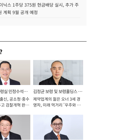
이닉스 1주당 375원 현금배당 실시, 추가 주
 계획 9월 공개 예정
?
통령실 민정수석비
김정균 보령 및 보령홀딩스 대
 출신, 공소청·중수
제약업계의 젊은 오너 3세 경
표이사 사장
두고 검찰개혁 완수
영자, 미래 먹거리 '우주와 헬
년]
스케어' 공들여 [2026년]