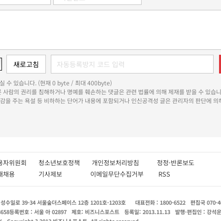
 수 있습니다. (현재 0 byte / 최대 400byte)
다른 사람의 권리를 침해하거나 명예를 훼손하는 댓글은 관련 법률에 의해 제재를 받을 수 있습니
쾌감을 주는 욕설 등 비하하는 단어가 내용에 포함되거나 인신공격성 글은 관리자의 판단에 의해
용자위원회
청소년보호정책
개인정보처리방침
정정·반론보도
인재채용
기사제보
이메일무단수집거부
RSS
수일로 39-34 서울숲더스페이스 12층 1201호-1203호
대표전화 : 1800-6522
편집국 070-4
8658
등록번호 : 서울 아 02897
제호: 비즈니스포스트
등록일: 2013.11.13
발행·편집인 : 강석
X
Copyright ? 2013 비즈니스포스트. All rights reserved.