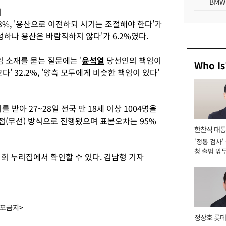
BMW
시
3%, '용산으로 이전하되 시기는 조절해야 한다'가
찬성하나 용산은 바람직하지 않다'가 6.2%였다.
임 소재를 묻는 질문에는 '
윤석열
당선인의 책임이
Who Is
크다' 32.2%, '양측 모두에게 비슷한 책임이 있다'
받아 27~28일 전국 만 18세 이상 1004명을
접(무선) 방식으로 진행됐으며 표본오차는 95%
한찬식 대
'정통 검사'
서관
청 출범 앞
 누리집에서 확인할 수 있다. 김남형 기자
맡아 [2026
배포금지>
정상호 롯데