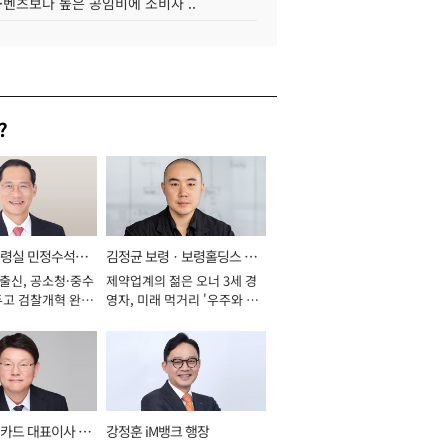
·벤츠보다 높은 공임비에 소비자 ..
?
통령실 민정수석비
김정균 보령ㆍ보령홀딩스 대
 출신, 공소청·중수
제약업계의 젊은 오너 3세 경
표이사 사장
두고 검찰개혁 완수
영자, 미래 먹거리 '우주와 헬
년]
스케어' 공들여 [2026년]
카드 대표이사 사
강정훈 iM뱅크 행장