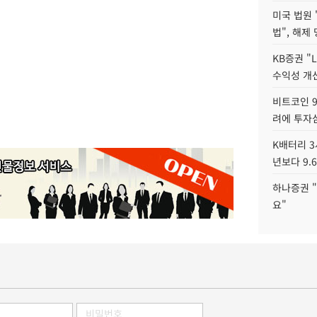
미국 법원 
법", 해제
KB증권 "
수익성 개선
비트코인 9
려에 투자
K배터리 3
년보다 9.
하나증권 "
요"