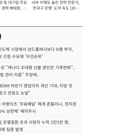
성 등 대기업 주요
내부 이해도 높은 전략 전문가,
 경력 베테랑, 신
'전국구 은행' 도약 속도 [2026
'초집중' 영업정지
년]
[2026년]
사
리반도체 시장에서 낸드플래시보다 D램 부각,
 선점 수요에 '우선순위'
성 "캐나다 초대형 산불 원인은 기후변화",
림 관리 미흡" 주장에..
JENM 하반기 영업이익 개선 기대, 티빙 첫
광고 반등도 눈앞"
·쿠팡이츠 '무료배달' 체계 흔들리나, 정치권
15% 상한제' 예의주시
 온열질환 초과 사망자 누적 2만5천 명,
이에 집중 발생