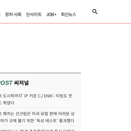
제
정치·사회
인사이트
JOB+
최신뉴스
씨저널
POST
 도시락까지' IP 키운 CJ ENM : 티빙도 웃
도 뛰었다
호 해치는 선크림은 미국·유럽 판매 어려운 상
콜마가 규제 뚫기 위한 '독성 테스트' 통과했다