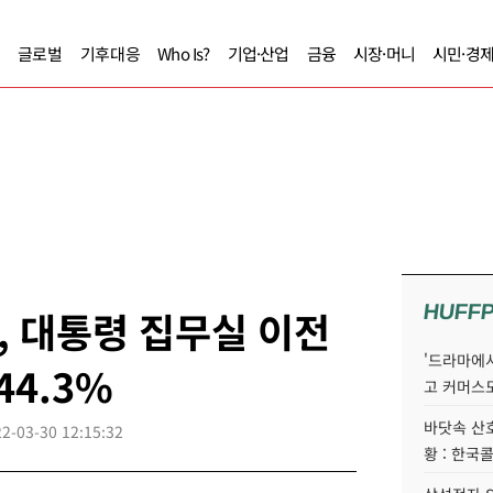
글로벌
기후대응
Who Is?
기업·산업
금융
시장·머니
시민·경
HUFF
 대통령 집무실 이전
'드라마에서
44.3%
고 커머스
바닷속 산
2-03-30 12:15:32
황 : 한국