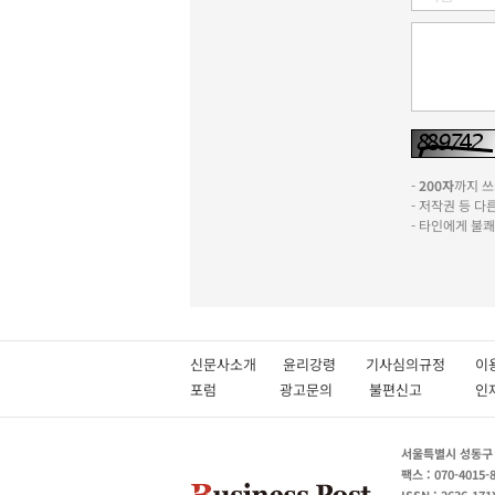
-
200자
까지 쓰실
- 저작권 등 
- 타인에게 불
신문사소개
윤리강령
기사심의규정
이
포럼
광고문의
불편신고
서울특별시 성동구 성
팩스 : 070-4015-
ISSN : 2636-171