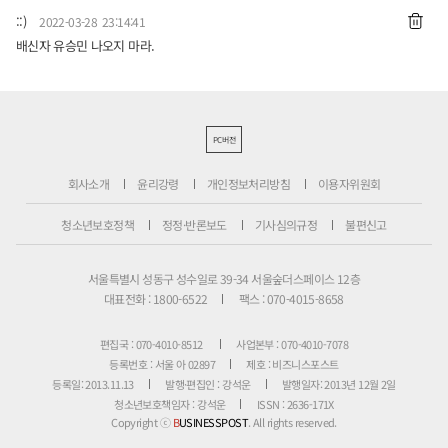
::)
2022-03-28 23:14:41
배신자 유승민 나오지 마라.
PC버전
회사소개
윤리강령
개인정보처리방침
이용자위원회
청소년보호정책
정정·반론보도
기사심의규정
불편신고
서울특별시 성동구 성수일로 39-34 서울숲더스페이스 12층
대표전화 : 1800-6522
팩스 : 070-4015-8658
편집국 : 070-4010-8512
사업본부 : 070-4010-7078
등록번호 : 서울 아 02897
제호 : 비즈니스포스트
등록일: 2013.11.13
발행·편집인 : 강석운
발행일자: 2013년 12월 2일
청소년보호책임자 : 강석운
ISSN : 2636-171X
Copyright ⓒ
B
USINESSPOST
. All rights reserved.