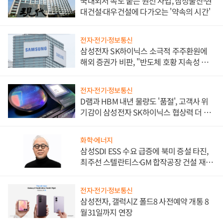
국내외서 속도 붙는 원전 사업, 삼성물산·현
대건설·대우건설에 다가오는 '약속의 시간'
전자·전기·정보통신
삼성전자 SK하이닉스 소극적 주주환원에
해외 증권가 비판, "반도체 호황 지속성 의
문"
전자·전기·정보통신
D램과 HBM 내년 물량도 '품절', 고객사 위
기감이 삼성전자 SK하이닉스 협상력 더 키
워
화학·에너지
삼성SDI ESS 수요 급증에 북미 증설 타진,
최주선 스텔란티스·GM 합작공장 건설 재추
진하나
전자·전기·정보통신
삼성전자, 갤럭시Z 폴드8 사전예약 개통 8
월31일까지 연장