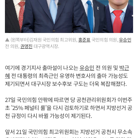
▲ (왼쪽부터)김재원 국민의힘 최고위원,
홍준표
국민의힘 의원,
유승민
전 의원,
권영진
대구광역시장.
여기에 경기지사 출마설이 나오는
유승민
전 의원 및
박근
혜
전 대통령의 최측근인 유영하 변호사의 출마 가능성도
제기되면서 대구시장 보수후보 구도는 더욱 복잡해졌다.
27일 국민의힘 안팎에 따르면 당 공천관리위원회가 이번주
초 '25% 페널티 룰'을 다시 검토하기로 하면서 지방선거 공
천 규정이 다시 바뀔 가능성이 제기된다.
앞서 21일 국민의힘 최고위원회는 지방선거 공천시 무소속