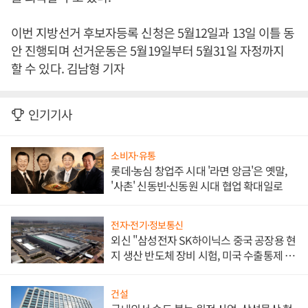
이번 지방선거 후보자등록 신청은 5월12일과 13일 이틀 동
안 진행되며 선거운동은 5월19일부터 5월31일 자정까지
할 수 있다. 김남형 기자
인기기사
소비자·유통
롯데·농심 창업주 시대 '라면 앙금'은 옛말,
'사촌' 신동빈·신동원 시대 협업 확대일로
전자·전기·정보통신
외신 "삼성전자 SK하이닉스 중국 공장용 현
지 생산 반도체 장비 시험, 미국 수출통제 대
비"
건설