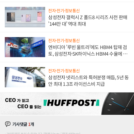
전자·전기·정보통신
삼성전자 갤럭시 Z 폴드8 시리즈 사전 판매
'144만 대' 역대 최대
전자·전기·정보통신
엔비디아 '루빈 울트라'에도 HBM4 탑재 검
토, 삼성전자·SK하이닉스 HBM4 수율에 주
도권 갈린다
전자·전기·정보통신
삼성전자 넷리스트와 특허분쟁 매듭, 5년 동
안 최대 1.3조 라이선스비 지급
기사댓글
1
개
200자까지 쓰실 수 있습니다. (현재 0 byte / 최대 400byte)