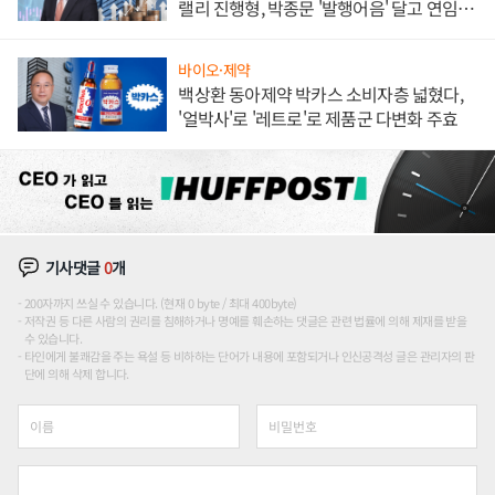
랠리 진행형, 박종문 '발행어음' 달고 연임 향
하나
바이오·제약
백상환 동아제약 박카스 소비자층 넓혔다,
'얼박사'로 '레트로'로 제품군 다변화 주효
기사댓글
0
개
200자까지 쓰실 수 있습니다. (현재 0 byte / 최대 400byte)
저작권 등 다른 사람의 권리를 침해하거나 명예를 훼손하는 댓글은 관련 법률에 의해 제재를 받을
수 있습니다.
타인에게 불쾌감을 주는 욕설 등 비하하는 단어가 내용에 포함되거나 인신공격성 글은 관리자의 판
단에 의해 삭제 합니다.