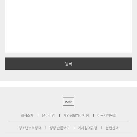
PC버전
회사소개
윤리강령
개인정보처리방침
이용자위원회
청소년보호정책
정정·반론보도
기사심의규정
불편신고