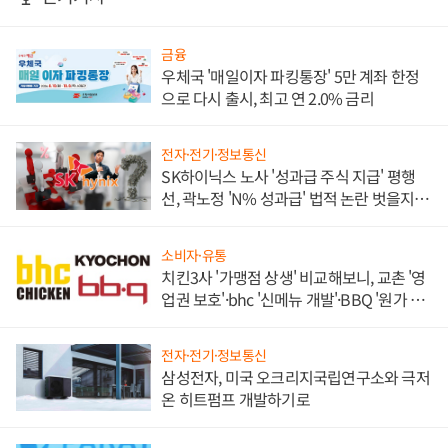
금융
우체국 '매일이자 파킹통장' 5만 계좌 한정
으로 다시 출시, 최고 연 2.0% 금리
전자·전기·정보통신
SK하이닉스 노사 '성과급 주식 지급' 평행
선, 곽노정 'N% 성과급' 법적 논란 벗을지 주
목
소비자·유통
치킨3사 '가맹점 상생' 비교해보니, 교촌 '영
업권 보호'·bhc '신메뉴 개발'·BBQ '원가 부
담'
전자·전기·정보통신
삼성전자, 미국 오크리지국립연구소와 극저
온 히트펌프 개발하기로