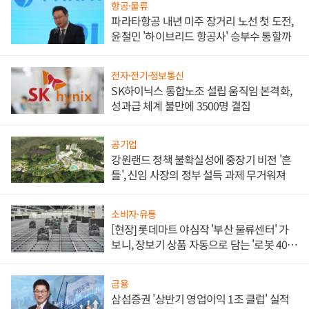
항공·물류
파라타항공 내년 미주 장거리 노선 첫 도전,
윤철민 '하이브리드 항공사' 승부수 통할까
전자·전기·정보통신
SK하이닉스 통합노조 설립 움직임 본격화,
성과급 체계 불만에 3500명 결집
공기업
강원랜드 정책 불확실성에 중장기 비전 '흔
들', 신임 사장의 정부 설득 과제 무거워져
소비자·유통
[현장] 롯데마트 야심작 '부산 물류센터' 가
보니, 장보기 상품 자동으로 담는 '로봇 400
대' 장관
금융
삼섬증권 '상반기 영업이익 1조 클럽' 실적