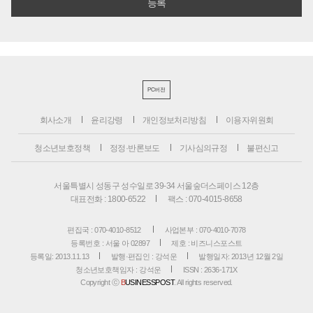
PC버전
회사소개
윤리강령
개인정보처리방침
이용자위원회
청소년보호정책
정정·반론보도
기사심의규정
불편신고
서울특별시 성동구 성수일로 39-34 서울숲더스페이스 12층
대표전화 : 1800-6522
팩스 : 070-4015-8658
편집국 : 070-4010-8512
사업본부 : 070-4010-7078
등록번호 : 서울 아 02897
제호 : 비즈니스포스트
등록일: 2013.11.13
발행·편집인 : 강석운
발행일자: 2013년 12월 2일
청소년보호책임자 : 강석운
ISSN : 2636-171X
Copyright ⓒ
B
USINESSPOST
. All rights reserved.