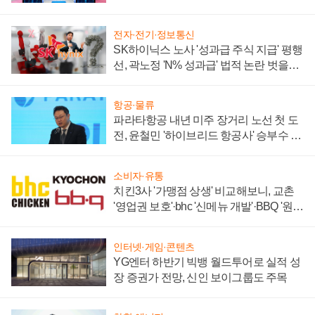
부각
전자·전기·정보통신
SK하이닉스 노사 '성과급 주식 지급' 평행
선, 곽노정 'N% 성과급' 법적 논란 벗을지
주목
항공·물류
파라타항공 내년 미주 장거리 노선 첫 도
전, 윤철민 '하이브리드 항공사' 승부수 통
할까
소비자·유통
치킨3사 '가맹점 상생' 비교해보니, 교촌
'영업권 보호'·bhc '신메뉴 개발'·BBQ '원가
부담'
인터넷·게임·콘텐츠
YG엔터 하반기 빅뱅 월드투어로 실적 성
장 증권가 전망, 신인 보이그룹도 주목