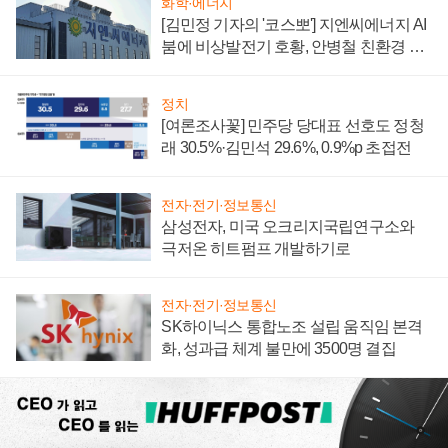
화학·에너지
[김민정 기자의 '코스뽀'] 지엔씨에너지 AI
붐에 비상발전기 호황, 안병철 친환경 에
너지 발전전문기업 향한다
정치
[여론조사꽃] 민주당 당대표 선호도 정청
래 30.5%·김민석 29.6%, 0.9%p 초접전
전자·전기·정보통신
삼성전자, 미국 오크리지국립연구소와
극저온 히트펌프 개발하기로
전자·전기·정보통신
SK하이닉스 통합노조 설립 움직임 본격
화, 성과급 체계 불만에 3500명 결집