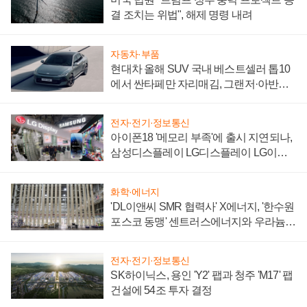
결 조치는 위법", 해제 명령 내려
자동차·부품
현대차 올해 SUV 국내 베스트셀러 톱10
에서 싼타페만 자리매김, 그랜저·아반떼
'세단 쌍끌이'로 내수 방어
전자·전기·정보통신
아이폰18 '메모리 부족'에 출시 지연되나,
삼성디스플레이 LG디스플레이 LG이노
텍 '탈애플' 수익 다각화 속도
화학·에너지
'DL이앤씨 SMR 협력사' X에너지, '한수원
포스코 동맹' 센트러스에너지와 우라늄
계약 체결
전자·전기·정보통신
SK하이닉스, 용인 'Y2' 팹과 청주 'M17' 팹
건설에 54조 투자 결정