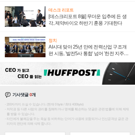
데스크 리포트
[데스크리포트 8월] 무더운 입추에 든 생
각, 제약바이오 하반기 훈풍 기대한다
정치
AI시대 맞아 25년 만에 전력산업 구조개
편 시동, '발전5사 통합' 넘어 '한전 지주사'
재편론도
기사댓글
0
개
200자까지 쓰실 수 있습니다. (현재 0 byte / 최대 400byte)
저작권 등 다른 사람의 권리를 침해하거나 명예를 훼손하는 댓글은 관련 법률에 의해 제재
를 받을 수 있습니다.
타인에게 불쾌감을 주는 욕설 등 비하하는 단어가 내용에 포함되거나 인신공격성 글은 관
리자의 판단에 의해 삭제 합니다.