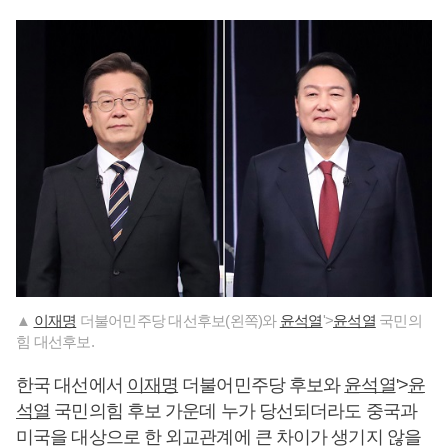
▲
이재명
더불어민주당 대선후보(왼쪽)와
윤석열
'>
윤석열
국민의
힘 대선후보.
한국 대선에서
이재명
더불어민주당 후보와
윤석열
'>
윤
석열
국민의힘 후보 가운데 누가 당선되더라도 중국과
미국을 대상으로 한 외교관계에 큰 차이가 생기지 않을