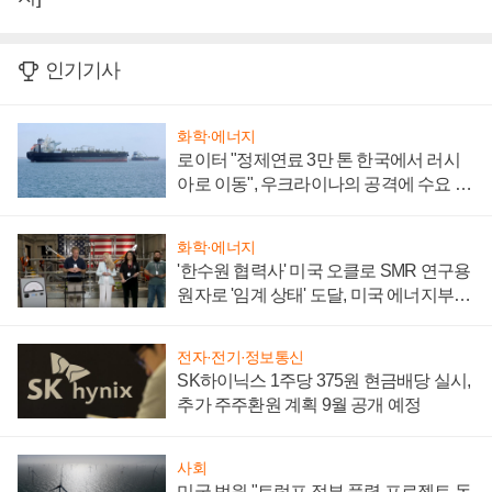
인기기사
화학·에너지
로이터 "정제연료 3만 톤 한국에서 러시
아로 이동", 우크라이나의 공격에 수요 늘
어
화학·에너지
'한수원 협력사' 미국 오클로 SMR 연구용
원자로 '임계 상태' 도달, 미국 에너지부
"중요한 이정표"
전자·전기·정보통신
SK하이닉스 1주당 375원 현금배당 실시,
추가 주주환원 계획 9월 공개 예정
사회
미국 법원 "트럼프 정부 풍력 프로젝트 동