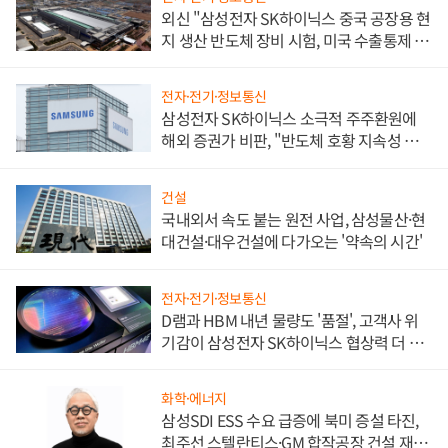
외신 "삼성전자 SK하이닉스 중국 공장용 현
지 생산 반도체 장비 시험, 미국 수출통제 대
비"
전자·전기·정보통신
삼성전자 SK하이닉스 소극적 주주환원에
해외 증권가 비판, "반도체 호황 지속성 의
문"
건설
국내외서 속도 붙는 원전 사업, 삼성물산·현
대건설·대우건설에 다가오는 '약속의 시간'
전자·전기·정보통신
D램과 HBM 내년 물량도 '품절', 고객사 위
기감이 삼성전자 SK하이닉스 협상력 더 키
워
화학·에너지
삼성SDI ESS 수요 급증에 북미 증설 타진,
최주선 스텔란티스·GM 합작공장 건설 재추