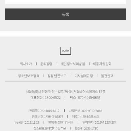
PC버전
회사소개
윤리강령
개인정보처리방침
이용자위원회
청소년보호정책
정정·반론보도
기사심의규정
불편신고
서울특별시 성동구 성수일로 39-34 서울숲더스페이스 12층
대표전화 : 1800-6522
팩스 : 070-4015-8658
편집국 : 070-4010-8512
사업본부 : 070-4010-7078
등록번호 : 서울 아 02897
제호 : 비즈니스포스트
등록일: 2013.11.13
발행·편집인 : 강석운
발행일자: 2013년 12월 2일
청소년보호책임자 : 강석운
ISSN : 2636-171X