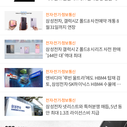
진하나
전자·전기·정보통신
삼성전자, 갤럭시Z 폴드8 사전예약 개통 8
월31일까지 연장
전자·전기·정보통신
삼성전자 갤럭시 Z 폴드8 시리즈 사전 판매
'144만 대' 역대 최대
전자·전기·정보통신
엔비디아 '루빈 울트라'에도 HBM4 탑재 검
토, 삼성전자·SK하이닉스 HBM4 수율에 주
도권 갈린다
전자·전기·정보통신
삼성전자 넷리스트와 특허분쟁 매듭, 5년 동
안 최대 1.3조 라이선스비 지급