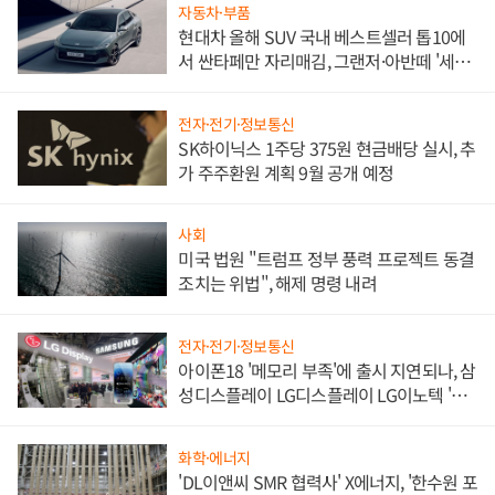
자동차·부품
현대차 올해 SUV 국내 베스트셀러 톱10에
서 싼타페만 자리매김, 그랜저·아반떼 '세단
쌍끌이'로 내수 방어
전자·전기·정보통신
SK하이닉스 1주당 375원 현금배당 실시, 추
가 주주환원 계획 9월 공개 예정
사회
미국 법원 "트럼프 정부 풍력 프로젝트 동결
조치는 위법", 해제 명령 내려
전자·전기·정보통신
아이폰18 '메모리 부족'에 출시 지연되나, 삼
성디스플레이 LG디스플레이 LG이노텍 '탈
애플' 수익 다각화 속도
화학·에너지
'DL이앤씨 SMR 협력사' X에너지, '한수원 포