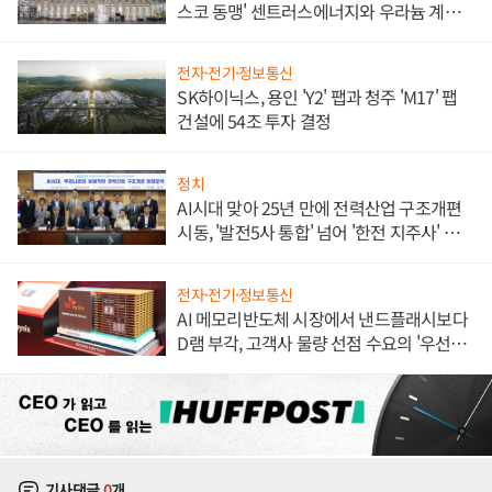
스코 동맹' 센트러스에너지와 우라늄 계약
체결
전자·전기·정보통신
SK하이닉스, 용인 'Y2' 팹과 청주 'M17' 팹
건설에 54조 투자 결정
정치
AI시대 맞아 25년 만에 전력산업 구조개편
시동, '발전5사 통합' 넘어 '한전 지주사' 재편
론도
전자·전기·정보통신
AI 메모리반도체 시장에서 낸드플래시보다
D램 부각, 고객사 물량 선점 수요의 '우선순
위'
기사댓글
0
개