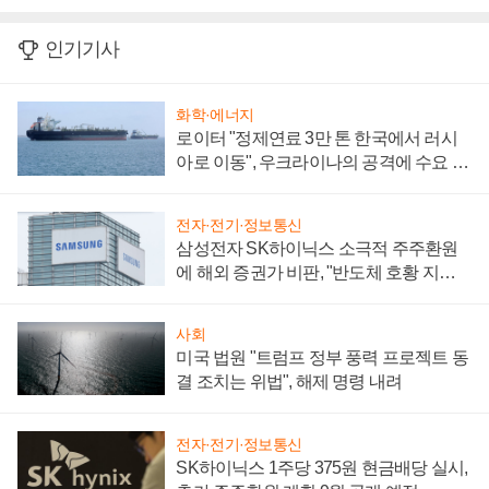
인기기사
화학·에너지
로이터 "정제연료 3만 톤 한국에서 러시
아로 이동", 우크라이나의 공격에 수요 늘
어
전자·전기·정보통신
삼성전자 SK하이닉스 소극적 주주환원
에 해외 증권가 비판, "반도체 호황 지속
성 의문"
사회
미국 법원 "트럼프 정부 풍력 프로젝트 동
결 조치는 위법", 해제 명령 내려
전자·전기·정보통신
SK하이닉스 1주당 375원 현금배당 실시,