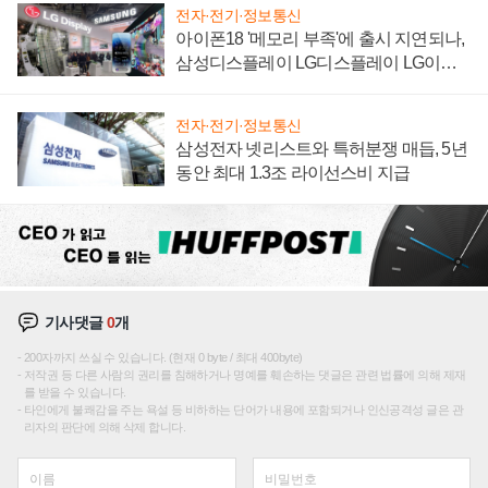
전자·전기·정보통신
아이폰18 '메모리 부족'에 출시 지연되나,
삼성디스플레이 LG디스플레이 LG이노
텍 '탈애플' 수익 다각화 속도
전자·전기·정보통신
삼성전자 넷리스트와 특허분쟁 매듭, 5년
동안 최대 1.3조 라이선스비 지급
기사댓글
0
개
200자까지 쓰실 수 있습니다. (현재 0 byte / 최대 400byte)
저작권 등 다른 사람의 권리를 침해하거나 명예를 훼손하는 댓글은 관련 법률에 의해 제재
를 받을 수 있습니다.
타인에게 불쾌감을 주는 욕설 등 비하하는 단어가 내용에 포함되거나 인신공격성 글은 관
리자의 판단에 의해 삭제 합니다.