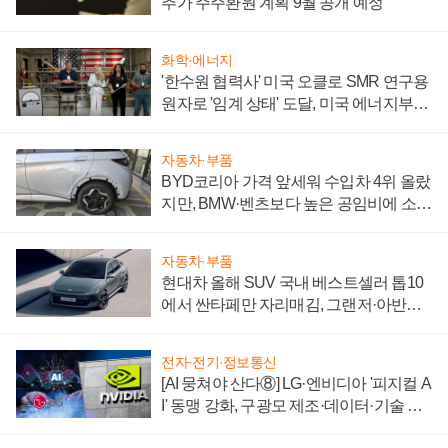
추가 주주환원 계획 9월 공개 예정
화학·에너지
'한수원 협력사' 미국 오클로 SMR 연구용
원자로 '임계 상태' 도달, 미국 에너지부
"중요한 이정표"
자동차·부품
BYD코리아 가격 앞세워 수입차 4위 올랐
지만, BMW·벤츠보다 높은 공임비에 소비
자 불만 폭발
자동차·부품
현대차 올해 SUV 국내 베스트셀러 톱10
에서 싼타페만 자리매김, 그랜저·아반떼
'세단 쌍끌이'로 내수 방어
전자·전기·정보통신
[AI 뭉쳐야 산다⑧] LG·엔비디아 '피지컬 A
I' 동맹 강화, 구광모 제조·데이터·기술 결
집해 종합 로보틱스 기업으로