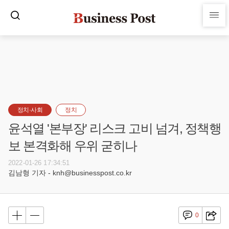
정치·사회
정치
윤석열 '본부장' 리스크 고비 넘겨, 정책행
보 본격화해 우위 굳히나
2022-01-26 17:34:51
김남형 기자 - knh@businesspost.co.kr
0