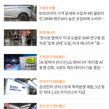
자동차·부품
BYD코리아 가격 앞세워 수입차 4위 올랐지
만, BMW·벤츠보다 높은 공임비에 소비자
불만 폭발
화학·에너지
'한수원 협력사' 미국 오클로 SMR 연구용 원
자로 '임계 상태' 도달, 미국 에너지부 "중요
한 이정표"
전자·전기·정보통신
[AI 뭉쳐야 산다⑧] LG·엔비디아 '피지컬 AI'
동맹 강화, 구광모 제조·데이터·기술 결집
해 종합 로보틱스 기업으로
전자·전기·정보통신
삼성전자 넷리스트와 특허분쟁 매듭, 5년 동
안 최대 1.3조 라이선스비 지급
전자·전기·정보통신