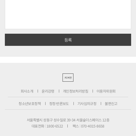
PC버전
회사소개
윤리강령
개인정보처리방침
이용자위원회
청소년보호정책
정정·반론보도
기사심의규정
불편신고
서울특별시 성동구 성수일로 39-34 서울숲더스페이스 12층
대표전화 : 1800-6522
팩스 : 070-4015-8658