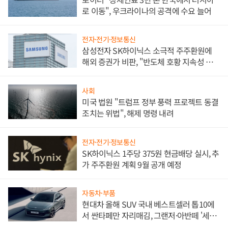
로 이동", 우크라이나의 공격에 수요 늘어
전자·전기·정보통신
삼성전자 SK하이닉스 소극적 주주환원에
해외 증권가 비판, "반도체 호황 지속성 의
문"
사회
미국 법원 "트럼프 정부 풍력 프로젝트 동결
조치는 위법", 해제 명령 내려
전자·전기·정보통신
SK하이닉스 1주당 375원 현금배당 실시, 추
가 주주환원 계획 9월 공개 예정
자동차·부품
현대차 올해 SUV 국내 베스트셀러 톱10에
서 싼타페만 자리매김, 그랜저·아반떼 '세단
쌍끌이'로 내수 방어