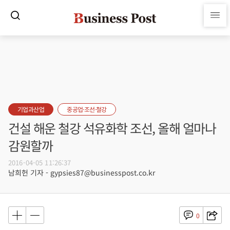
기업과산업
중공업·조선·철강
건설 해운 철강 석유화학 조선, 올해 얼마나
감원할까
2016-04-05 11:26:37
남희헌 기자 - gypsies87@businesspost.co.kr
0