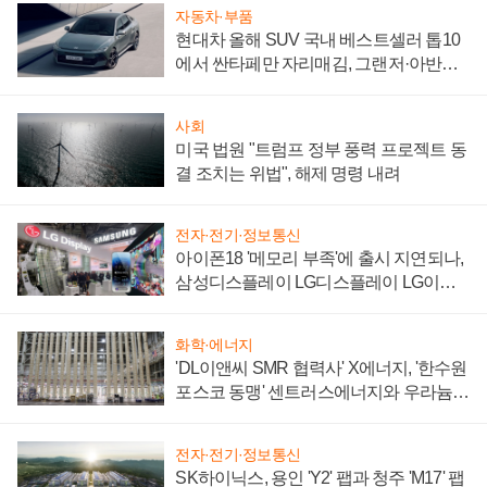
자동차·부품
현대차 올해 SUV 국내 베스트셀러 톱10
에서 싼타페만 자리매김, 그랜저·아반떼
'세단 쌍끌이'로 내수 방어
사회
미국 법원 "트럼프 정부 풍력 프로젝트 동
결 조치는 위법", 해제 명령 내려
전자·전기·정보통신
아이폰18 '메모리 부족'에 출시 지연되나,
삼성디스플레이 LG디스플레이 LG이노
텍 '탈애플' 수익 다각화 속도
화학·에너지
'DL이앤씨 SMR 협력사' X에너지, '한수원
포스코 동맹' 센트러스에너지와 우라늄
계약 체결
전자·전기·정보통신
SK하이닉스, 용인 'Y2' 팹과 청주 'M17' 팹