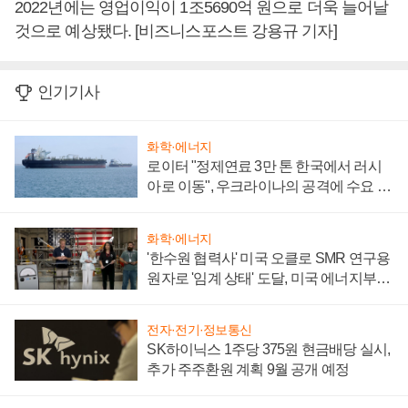
2022년에는 영업이익이 1조5690억 원으로 더욱 늘어날
것으로 예상됐다. [비즈니스포스트 강용규 기자]
인기기사
화학·에너지
로이터 "정제연료 3만 톤 한국에서 러시
아로 이동", 우크라이나의 공격에 수요 늘
어
화학·에너지
'한수원 협력사' 미국 오클로 SMR 연구용
원자로 '임계 상태' 도달, 미국 에너지부
"중요한 이정표"
전자·전기·정보통신
SK하이닉스 1주당 375원 현금배당 실시,
추가 주주환원 계획 9월 공개 예정