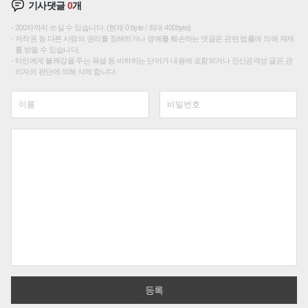
기사댓글
0
개
200자까지 쓰실 수 있습니다. (현재 0 byte / 최대 400byte)
저작권 등 다른 사람의 권리를 침해하거나 명예를 훼손하는 댓글은 관련 법률에 의해 제재
를 받을 수 있습니다.
타인에게 불쾌감을 주는 욕설 등 비하하는 단어가 내용에 포함되거나 인신공격성 글은 관
리자의 판단에 의해 삭제 합니다.