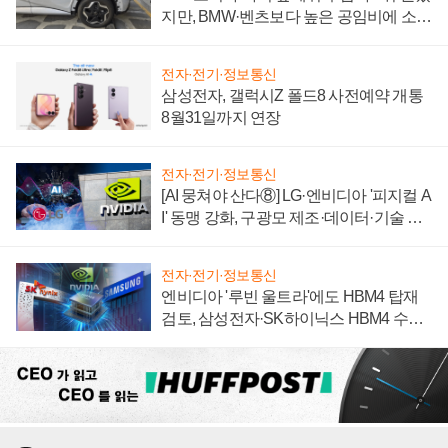
지만, BMW·벤츠보다 높은 공임비에 소비
자 불만 폭발
전자·전기·정보통신
삼성전자, 갤럭시Z 폴드8 사전예약 개통
8월31일까지 연장
전자·전기·정보통신
[AI 뭉쳐야 산다⑧] LG·엔비디아 '피지컬 A
I' 동맹 강화, 구광모 제조·데이터·기술 결
집해 종합 로보틱스 기업으로
전자·전기·정보통신
엔비디아 '루빈 울트라'에도 HBM4 탑재
검토, 삼성전자·SK하이닉스 HBM4 수율
에 주도권 갈린다