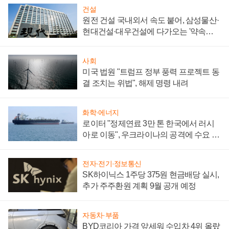
건설
원전 건설 국내외서 속도 붙어, 삼성물산·
현대건설·대우건설에 다가오는 '약속의
시간'
사회
미국 법원 "트럼프 정부 풍력 프로젝트 동
결 조치는 위법", 해제 명령 내려
화학·에너지
로이터 "정제연료 3만 톤 한국에서 러시
아로 이동", 우크라이나의 공격에 수요 늘
어
전자·전기·정보통신
SK하이닉스 1주당 375원 현금배당 실시,
추가 주주환원 계획 9월 공개 예정
자동차·부품
BYD코리아 가격 앞세워 수입차 4위 올랐