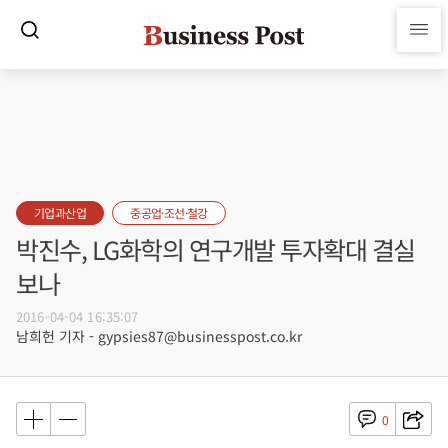
기업과산업
중공업·조선·철강
박진수, LG화학의 연구개발 투자확대 결실
보나
2016-04-04 16:35:07
남희헌 기자 - gypsies87@businesspost.co.kr
0