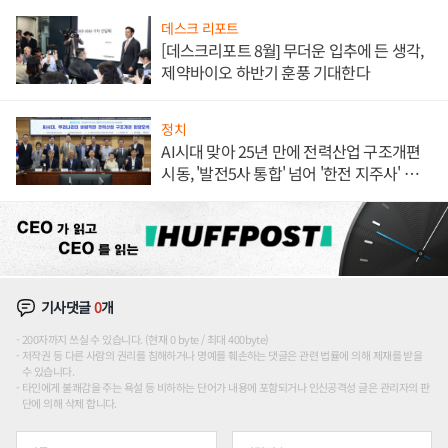
데스크 리포트
[데스크리포트 8월] 무더운 입추에 든 생각,
제약바이오 하반기 훈풍 기대한다
정치
AI시대 맞아 25년 만에 전력산업 구조개편
시동, '발전5사 통합' 넘어 '한전 지주사' 재편
론도
기사댓글
0
개
200자까지 쓰실 수 있습니다. (현재 0 byte / 최대 400byte)
저작권 등 다른 사람의 권리를 침해하거나 명예를 훼손하는 댓글은 관련 법률에 의해 제재를 받을
수 있습니다.
타인에게 불쾌감을 주는 욕설 등 비하하는 단어가 내용에 포함되거나 인신공격성 글은 관리자의 판
단에 의해 삭제 합니다.