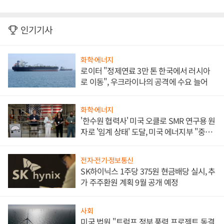
인기기사
화학·에너지
로이터 "정제연료 3만 톤 한국에서 러시아
로 이동", 우크라이나의 공격에 수요 늘어
화학·에너지
'한수원 협력사' 미국 오클로 SMR 연구용 원
자로 '임계 상태' 도달, 미국 에너지부 "중요
한 이정표"
전자·전기·정보통신
SK하이닉스 1주당 375원 현금배당 실시, 추
가 주주환원 계획 9월 공개 예정
사회
미국 법원 "트럼프 정부 풍력 프로젝트 동결