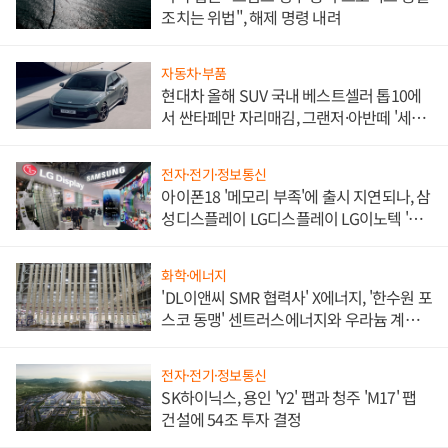
조치는 위법", 해제 명령 내려
자동차·부품
현대차 올해 SUV 국내 베스트셀러 톱10에
서 싼타페만 자리매김, 그랜저·아반떼 '세단
쌍끌이'로 내수 방어
전자·전기·정보통신
아이폰18 '메모리 부족'에 출시 지연되나, 삼
성디스플레이 LG디스플레이 LG이노텍 '탈
애플' 수익 다각화 속도
화학·에너지
'DL이앤씨 SMR 협력사' X에너지, '한수원 포
스코 동맹' 센트러스에너지와 우라늄 계약
체결
전자·전기·정보통신
SK하이닉스, 용인 'Y2' 팹과 청주 'M17' 팹
건설에 54조 투자 결정