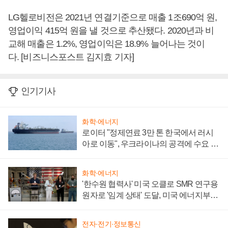
LG헬로비전은 2021년 연결기준으로 매출 1조690억 원,
영업이익 415억 원을 낼 것으로 추산됐다. 2020년과 비
교해 매출은 1.2%, 영업이익은 18.9% 늘어나는 것이
다. [비즈니스포스트 김지효 기자]
인기기사
화학·에너지
로이터 "정제연료 3만 톤 한국에서 러시
아로 이동", 우크라이나의 공격에 수요 늘
어
화학·에너지
'한수원 협력사' 미국 오클로 SMR 연구용
원자로 '임계 상태' 도달, 미국 에너지부
"중요한 이정표"
전자·전기·정보통신