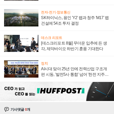
계약 체결
전자·전기·정보통신
SK하이닉스, 용인 'Y2' 팹과 청주 'M17' 팹
건설에 54조 투자 결정
데스크 리포트
[데스크리포트 8월] 무더운 입추에 든 생
각, 제약바이오 하반기 훈풍 기대한다
정치
AI시대 맞아 25년 만에 전력산업 구조개
편 시동, '발전5사 통합' 넘어 '한전 지주사'
재편론도
기사댓글
0
개