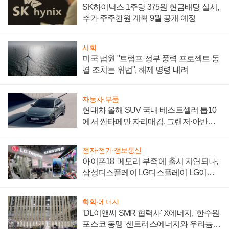
SK하이닉스 1주당 375원 현금배당 실시,
추가 주주환원 계획 9월 공개 예정
사회
미국 법원 "트럼프 정부 풍력 프로젝트 동
결 조치는 위법", 해제 명령 내려
자동차·부품
현대차 올해 SUV 국내 베스트셀러 톱10
에서 싼타페만 자리매김, 그랜저·아반떼
'세단 쌍끌이'로 내수 방어
전자·전기·정보통신
아이폰18 '메모리 부족'에 출시 지연되나,
삼성디스플레이 LG디스플레이 LG이노
텍 '탈애플' 수익 다각화 속도
화학·에너지
'DL이앤씨 SMR 협력사' X에너지, '한수원
포스코 동맹' 센트러스에너지와 우라늄