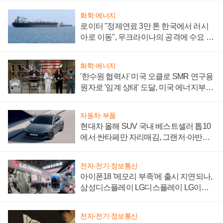
화학·에너지
로이터 "정제연료 3만 톤 한국에서 러시
아로 이동", 우크라이나의 공격에 수요 늘
어
화학·에너지
'한수원 협력사' 미국 오클로 SMR 연구용
원자로 '임계 상태' 도달, 미국 에너지부
"중요한 이정표"
자동차·부품
현대차 올해 SUV 국내 베스트셀러 톱10
에서 싼타페만 자리매김, 그랜저·아반떼
'세단 쌍끌이'로 내수 방어
전자·전기·정보통신
아이폰18 '메모리 부족'에 출시 지연되나,
삼성디스플레이 LG디스플레이 LG이노
텍 '탈애플' 수익 다각화 속도
전자·전기·정보통신