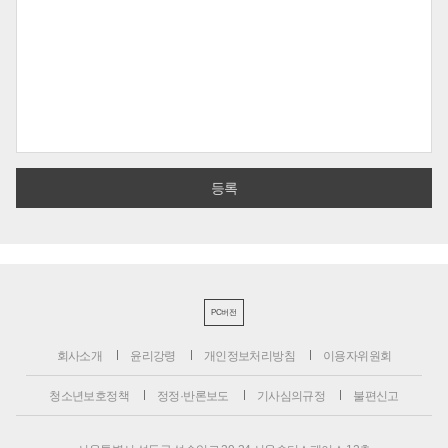
PC버전
회사소개
윤리강령
개인정보처리방침
이용자위원회
청소년보호정책
정정·반론보도
기사심의규정
불편신고