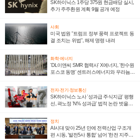
SK하이닉스 1주당 375원 현금배당 실시,
추가 주주환원 계획 9월 공개 예정
사회
미국 법원 "트럼프 정부 풍력 프로젝트 동
결 조치는 위법", 해제 명령 내려
화학·에너지
'DL이앤씨 SMR 협력사' X에너지, '한수원
포스코 동맹' 센트러스에너지와 우라늄
계약 체결
전자·전기·정보통신
SK하이닉스 노사 '성과급 주식지급' 평행
선, 곽노정 'N% 성과급' 법적 논란 벗을지
주목
정치
AI시대 맞아 25년 만에 전력산업 구조개
편 시동, '발전5사 통합' 넘어 '한전 지주사'