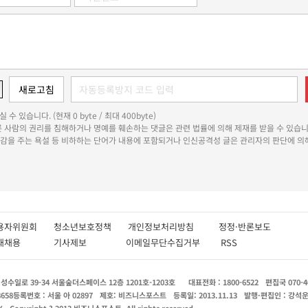
 수 있습니다. (현재 0 byte / 최대 400byte)
다른 사람의 권리를 침해하거나 명예를 훼손하는 댓글은 관련 법률에 의해 제재를 받을 수 있습니
쾌감을 주는 욕설 등 비하하는 단어가 내용에 포함되거나 인신공격성 글은 관리자의 판단에 의해
용자위원회
청소년보호정책
개인정보처리방침
정정·반론보도
인재채용
기사제보
이메일무단수집거부
RSS
수일로 39-34 서울숲더스페이스 12층 1201호-1203호
대표전화 : 1800-6522
편집국 070-4
8658
등록번호 : 서울 아 02897
제호: 비즈니스포스트
등록일: 2013.11.13
발행·편집인 : 강석
X
Copyright ? 2013 비즈니스포스트. All rights reserved.