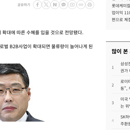
공유하기
롯데케미칼
업이익 11
편으로 체
의 확대에 따른 수혜를 입을 것으로 전망됐다.
로벌 B2B사업이 확대되면 물류량이 늘어나게 된
많이 본
삼성전
1
권가 
로이터
2
동",
미국 
3
는 위
SK하
4
주환원