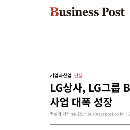
기업과산업
건설
LG상사, LG그룹 
사업 대폭 성장
백설희 기자 ssul20@businesspost.co.kr