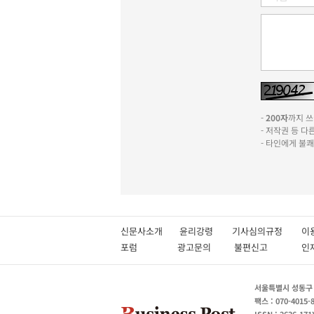
-
200자
까지 쓰실
- 저작권 등 
- 타인에게 불
신문사소개
윤리강령
기사심의규정
이
포럼
광고문의
불편신고
서울특별시 성동구 성
팩스 : 070-4015-
ISSN : 2636-171