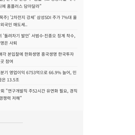
니에 홈플러스 담아달라"
목주] '2차전지 강세' 삼성SDI 주가 7%대 올
 외국인 매도세..
 '돌려차기 발언' 서범수·진종오 징계 착수,
2명은 사퇴
 매각 본입찰에 한화생명 흥국생명 한국투자
3곳 참여
분기 영업이익 6753억으로 66.9% 늘어, 민
은 13.5조
회 "연구개발직 주52시간 유연화 필요, 경직
경쟁력 저해"