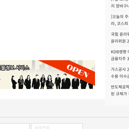
지 장바구
[오늘의 주
라, 코스피
국힘 윤리위
윤리위원 
KDB생명
금융지주 
가스공사 2
수용 미수금
반도체공학
된 규제가 