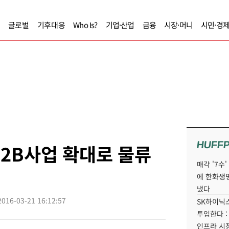
글로벌
기후대응
Who Is?
기업·산업
금융
시장·머니
시민·경
HUFF
B2B사업 확대로 물류
매각 '7수
에 한화생
냈다
2016-03-21 16:12:57
SK하이닉스
투입한다 :
인프라 시