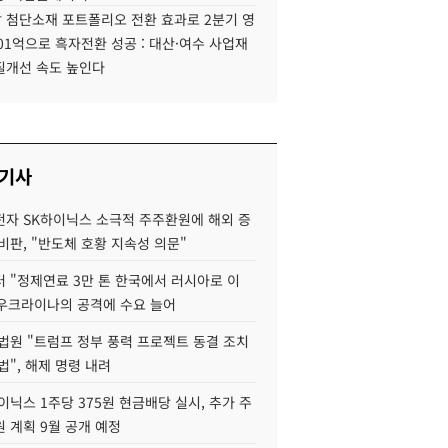
 첨단소재 포트폴리오 전환 효과로 2분기 영
01억으로 흑자전환 성공 : 대산·여수 사업재
질개선 속도 높인다
 기사
자 SK하이닉스 소극적 주주환원에 해외 증
비판, "반도체 호황 지속성 의문"
 "정제연료 3만 톤 한국에서 러시아로 이
 우크라이나의 공격에 수요 늘어
법원 "트럼프 정부 풍력 프로젝트 동결 조치
법", 해제 명령 내려
이닉스 1주당 375원 현금배당 실시, 추가 주
 계획 9월 공개 예정