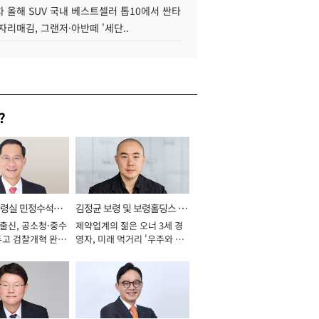
 올해 SUV 국내 베스트셀러 톱10에서 싼타
자리매김, 그랜저·아반떼 '세단..
?
통령실 민정수석비
김정균 보령 및 보령홀딩스 대
 출신, 공소청·중수
제약업계의 젊은 오너 3세 경
표이사 사장
두고 검찰개혁 완수
영자, 미래 먹거리 '우주와 헬
년]
스케어' 공들여 [2026년]