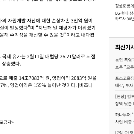
정상호 롯데
LG·현대·삼
장
카드사 30년
사의 자원개발 자산에 대한 손상차손 3천억 원이
에 '초집중' 
실이 발생했다”며 “지난해 말 재평가가 이뤄졌기
올해 수익성을 개선할 수 있을 것”이라고 내다봤
최신기
국제 유가는 2월11일 배럴당 26.21달러로 저점
농협 폭염과
지 상승했다.
호동 "모든
 매출 14조7083억 원, 영업이익 2083억 원을
포스코홀딩
7%, 영업이익은 155% 늘어난 것이다. [비즈니
매각, 투자
[현장] 컴
장벽 낮춘 
하나투어 '
사업 비중 
배포금지>
[7일 오!