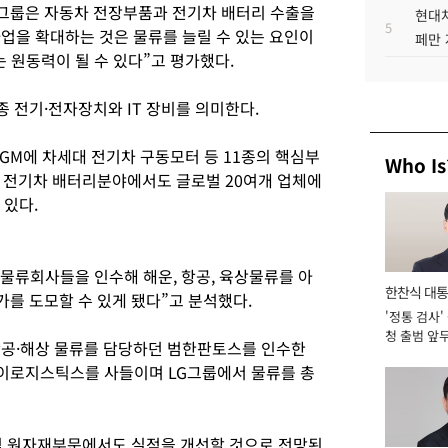
G그룹은 자동차 전장부품과 전기차 배터리 수출을
현대차
5
사업을 확대하는 것은 물류를 늘릴 수 있는 요인이
페만 
는 원동력이 될 수 있다”고 평가했다.
 전기·전자장치와 IT 장비를 의미한다.
GM에 차세대 전기차 구동모터 등 11종의 핵심부
Who Is
 전기차 배터리분야에서도 글로벌 20여개 업체에
 있다.
 물류회사들을 인수해 해운, 항공, 육상물류를 아
한찬식 대
를 도모할 수 있게 됐다”고 분석했다.
'정통 검사'
서관
청 출범 앞
 항공·해상 물류를 담당하던 범한판토스를 인수한
맡아 [2026
 하이로지스틱스를 사들이며 LG그룹에서 물류를 총
및 원자재부문에서도 실적을 개선할 것으로 전망된