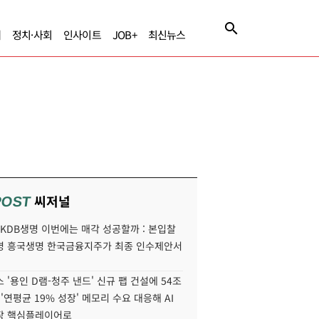
제
정치·사회
인사이트
JOB+
최신뉴스
씨저널
POST
' KDB생명 이번에는 매각 성공할까 : 본입찰
명 흥국생명 한국금융지주가 최종 인수제안서
 '용인 D램-청주 낸드' 신규 팹 건설에 54조
 '연평균 19% 성장' 메모리 수요 대응해 AI
장 핵심플레이어로