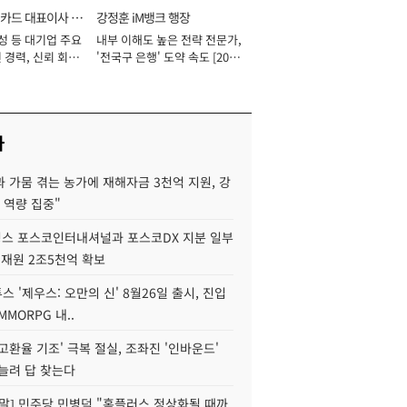
카드 대표이사 사
강정훈 iM뱅크 행장
성 등 대기업 주요
내부 이해도 높은 전략 전문가,
 경력, 신뢰 회복
'전국구 은행' 도약 속도 [2026
[2026년]
년]
사
 가뭄 겪는 농가에 재해자금 3천억 지원, 강
 역량 집중"
스 포스코인터내셔널과 포스코DX 지분 일부
 재원 2조5천억 확보
투스 '제우스: 오만의 신' 8월26일 출시, 진입
MMORPG 내..
고환율 기조' 극복 절실, 조좌진 '인바운드'
늘려 답 찾는다
정말] 민주당 민병덕 "홈플러스 정상화될 때까