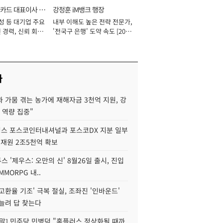
카드 대표이사 사
강정훈 iM뱅크 행장
성 등 대기업 주요
내부 이해도 높은 전략 전문가,
 경력, 신뢰 회복
'전국구 은행' 도약 속도 [2026
[2026년]
년]
사
 가뭄 겪는 농가에 재해자금 3천억 지원, 강
 역량 집중"
스 포스코인터내셔널과 포스코DX 지분 일부
 재원 2조5천억 확보
투스 '제우스: 오만의 신' 8월26일 출시, 진입
MMORPG 내..
고환율 기조' 극복 절실, 조좌진 '인바운드'
늘려 답 찾는다
정말] 민주당 민병덕 "홈플러스 정상화될 때까