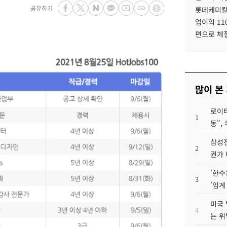
공유하기
롯데케미칼
업이익 11
편으로 체
많이 본
로이터
1
동",
삼성전
2
권가 
'한수
3
'임계
미국 
4
는 위