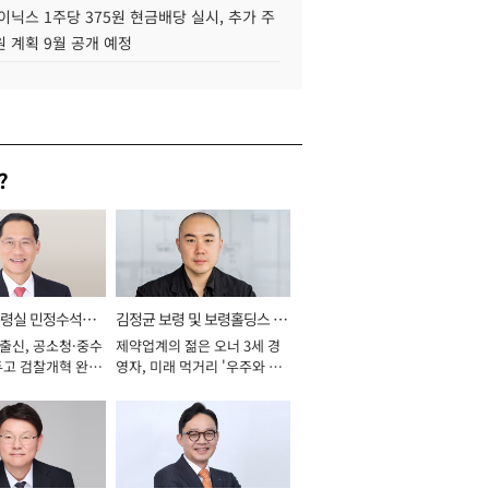
이닉스 1주당 375원 현금배당 실시, 추가 주
 계획 9월 공개 예정
?
통령실 민정수석비
김정균 보령 및 보령홀딩스 대
 출신, 공소청·중수
제약업계의 젊은 오너 3세 경
표이사 사장
두고 검찰개혁 완수
영자, 미래 먹거리 '우주와 헬
년]
스케어' 공들여 [2026년]