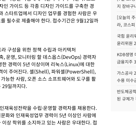
디자인 가이드 등 각종 디자인 가이드를 구축한 경
지 장바구
업과 스타트업에서 디자인 업무를 경험한 사람은 우
[오늘의 주
를 필수로 제출해야 한다. 접수기간은 9월12일까
라, 코스피
국힘 윤리위
윤리위원 
프라 구성을 위한 정책 수립과 아키텍처
KDB생명
구축, 운영, 모니터링 할 데스옵스(DevOps) 경력자
금융지주 
한 경력이 5년 이상이며 리눅스(Linux)에 대한
진다. 셸(Shell), 파워셸(PowerShell),
가스공사 2
이 가능한 사람, 오픈 소스 소프트웨어와 도구를 활
수용 미수금
 29일까지다.
반도체공학
된 규제가 
 인재육성전략을 수립·운영할 경력자를 채용한다.
직문화와 인재육성업무 경력이 5년 이상인 사람에
 이상 학위를 소지하고 있는 사람은 우대한다. 접