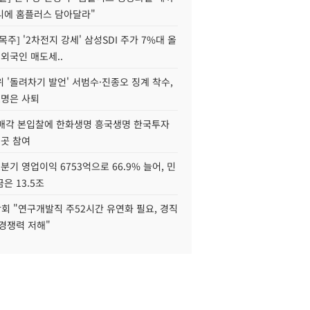
니에 홈플러스 담아달라"
목주] '2차전지 강세' 삼성SDI 주가 7%대 올
 외국인 매도세..
 '돌려차기 발언' 서범수·진종오 징계 착수,
2명은 사퇴
 매각 본입찰에 한화생명 흥국생명 한국투자
3곳 참여
분기 영업이익 6753억으로 66.9% 늘어, 민
은 13.5조
회 "연구개발직 주52시간 유연화 필요, 경직
경쟁력 저해"