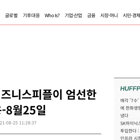
글로벌
기후대응
Who Is?
기업·산업
금융
시장·머니
시민·경
HUFF
] 비즈니스피플이 엄선한
매각 '7수
-8월25일
에 한화생
냈다
21-08-25 11:28:37
SK하이닉스
투입한다 :
인프라 시