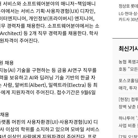
에서 데이터 서비스와 소프트웨어분야의 매니저~책임매니
정상호 롯데
야에서는 서비스 기획·사용자경험(UX) 디자인,
LG·현대·삼
장
이터엔지니어, 개인정보(프라이버시) 엔지니어,
카드사 30년
 직무 경력자를 채용한다. 소프트웨어분야에서는 소
에 '초집중' 
hitect) 등 2개 직무 경력자를 채용한다. 학사
지원자격이 주어진다.
최신기
농협 폭염과
원 채용
호동 "모든
(AI) 기술을 구현하는 등 금융 AI연구 직무를
력을 보유하고 AI와 딥러닝 기술 기반의 한글 자
포스코홀딩
, 알버트(Albert), 일렉트라(Electra) 등 최
매각, 투자
등에게 지원자격이 주어진다. 접수기간은 9월6일
[현장] 컴
장벽 낮춘 
 채용
하나투어 '
랫폼 머핀의 사용자환경(UI)·사용자경험(UX) 디
사업 비중 
사 이상의 학위를 소지하고 있으며 모바일 서비스
이 4년 이상인 사람에게 지원자격이 주어진다. 프로
[7일 오!