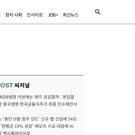
제
정치·사회
인사이트
JOB+
최신뉴스
씨저널
POST
' KDB생명 이번에는 매각 성공할까 : 본입찰
명 흥국생명 한국금융지주가 최종 인수제안서
 '용인 D램-청주 낸드' 신규 팹 건설에 54조
 '연평균 19% 성장' 메모리 수요 대응해 AI
장 핵심플레이어로