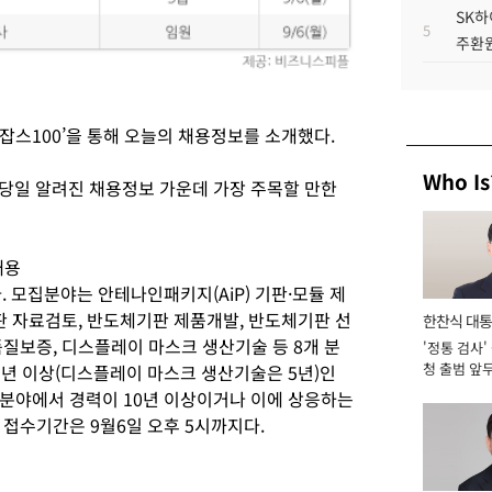
SK하
5
주환원
잡스100’을 통해 오늘의 채용정보를 소개했다.
Who Is
이 당일 알려진 채용정보 가운데 가장 주목할 만한
채용
모집분야는 안테나인패키지(AiP) 기판·모듈 제
판 자료검토, 반도체기판 제품개발, 반도체기판 선
한찬식 대
질보증, 디스플레이 마스크 생산기술 등 8개 분
'정통 검사'
서관
청 출범 앞
3년 이상(디스플레이 마스크 생산기술은 5년)인
맡아 [2026
분야에서 경력이 10년 이상이거나 이에 상응하는
 접수기간은 9월6일 오후 5시까지다.