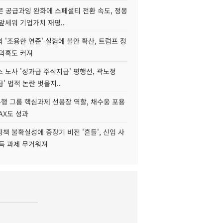
콘 공급과잉 완화에 스페셜티 전환 속도, 정몽
앞세워 기업가치 재평..
 '조용한 연준' 실험에 불안 확산, 트럼프 정
 의혹도 커져
 노사 '성과급 주식지급' 평행선, 곽노정
급' 법적 논란 벗을지..
행 그룹 핵심과제 선봉장 역할, 채수웅 포용
AX도 성과
책 불확실성에 중장기 비전 '흔들', 신임 사
설득 과제 무거워져