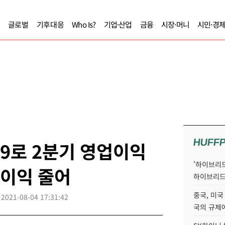
글로벌
기후대응
Who Is?
기업·산업
금융
시장·머니
시민·경
HUFF
9로 2분기 영업이익
'하이브리드
 이익 줄어
하이브리드
중국, 미국
2021-08-04 17:31:42
국의 규제에