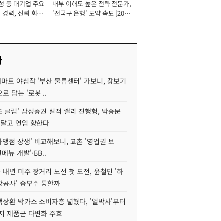
성 등 대기업 주요
내부 이해도 높은 전략 전문가,
 경력, 신뢰 회복
'전국구 은행' 도약 속도 [2026
[2026년]
년]
사
데마트 야심작 '부산 물류센터' 가보니, 장보기
로 담는 '로봇 ..
조 클럽' 삼성증권 실적 랠리 진행형, 박종문
 달고 연임 향한다
가맹점 상생' 비교해보니, 교촌 '영업권 보
신메뉴 개발'·BB..
내년 미주 장거리 노선 첫 도전, 윤철민 '하
항공사' 승부수 통할까
백상환 박카스 소비자층 넓혔다, '얼박사'부터
지 제품군 다변화 주효