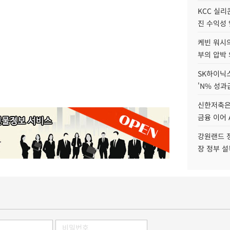
KCC 실리
진 수익성 
케빈 워시의
부의 압박
SK하이닉스
'N% 성과
신한저축은
금융 이어 
강원랜드 정
장 정부 