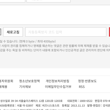
 수 있습니다. (현재 0 byte / 최대 400byte)
다른 사람의 권리를 침해하거나 명예를 훼손하는 댓글은 관련 법률에 의해 제재를 받을 수 있습니
쾌감을 주는 욕설 등 비하하는 단어가 내용에 포함되거나 인신공격성 글은 관리자의 판단에 의해
용자위원회
청소년보호정책
개인정보처리방침
정정·반론보도
인재채용
기사제보
이메일무단수집거부
RSS
수일로 39-34 서울숲더스페이스 12층 1201호-1203호
대표전화 : 1800-6522
편집국 070-4
8658
등록번호 : 서울 아 02897
제호: 비즈니스포스트
등록일: 2013.11.13
발행·편집인 : 강석
X
Copyright ? 2013 비즈니스포스트. All rights reserved.