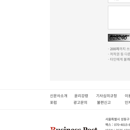
-
200자
까지 쓰실
- 저작권 등 
- 타인에게 불
신문사소개
윤리강령
기사심의규정
이
포럼
광고문의
불편신고
서울특별시 성동구 성
팩스 : 070-4015-
ISSN : 2636-171