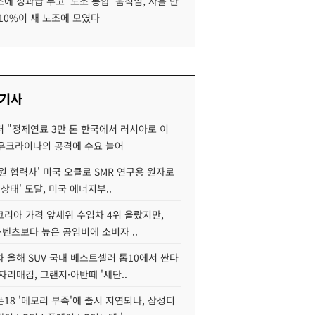
에 성과급 두고 '노조 통합' 움직임, 사흘 만
10%이 새 노조에 모였다
 기사
 "정제연료 3만 톤 한국에서 러시아로 이
 우크라이나의 공격에 수요 늘어
원 협력사' 미국 오클로 SMR 연구용 원자로
 상태' 도달, 미국 에너지부..
코리아 가격 앞세워 수입차 4위 올랐지만,
·벤츠보다 높은 공임비에 소비자 ..
 올해 SUV 국내 베스트셀러 톱10에서 싼타
자리매김, 그랜저·아반떼 '세단..
18 '메모리 부족'에 출시 지연되나, 삼성디