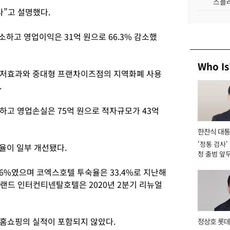
스플레
다”고 설명했다.
감소하고 영업이익은 31억 원으로 66.3% 감소했
Who Is
 기저효과와 중대형 프랜차이즈점의 지역화폐 사용
.
가하고 영업손실은 75억 원으로 적자규모가 43억
한찬식 대
'정통 검사'
서관
율이 일부 개선됐다.
청 출범 앞
맡아 [2026
6%였으며 코엑스호텔 투숙율은 33.4%로 지난해
그랜드 인터컨티넨탈호텔은 2020년 2분기 리뉴얼
S홈쇼핑의 실적이 포함되지 않았다.
정상호 롯데