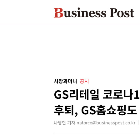
시장과머니
공시
GS리테일 코로나1
후퇴, GS홈쇼핑도
나병현 기자 naforce@businesspost.co.kr