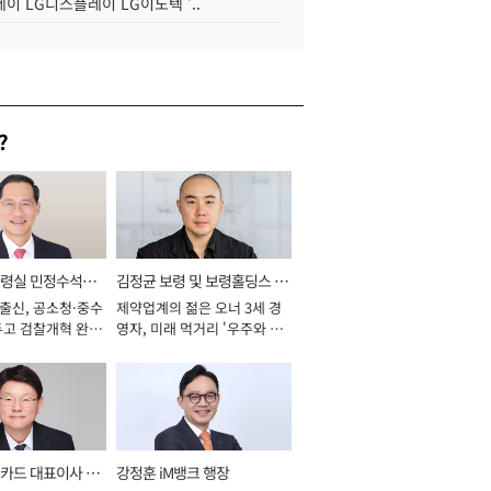
이 LG디스플레이 LG이노텍 '..
?
통령실 민정수석비
김정균 보령 및 보령홀딩스 대
 출신, 공소청·중수
제약업계의 젊은 오너 3세 경
표이사 사장
두고 검찰개혁 완수
영자, 미래 먹거리 '우주와 헬
년]
스케어' 공들여 [2026년]
카드 대표이사 사
강정훈 iM뱅크 행장