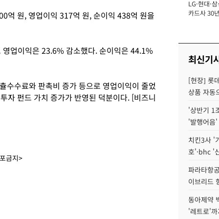
LG·현대·삼
장
카드사 30년
억 원, 영업이익 317억 원, 순이익 438억 원을
에 '초집중' 
 영업이익은 23.6% 감소했다. 순이익은 44.1%
최신기
[현장] 롯
송츌수수료와 판촉비 증가 등으로 영업이익이 줄었
상품 자동으
 투자 펀드 가치 증가가 반영된 덕분이다. [비즈니
'상반기 1
'발행어음'
치킨3사 '
호'·bhc '
배포금지>
파라타항공 
이브리드 
동아제약 
'레트로'까