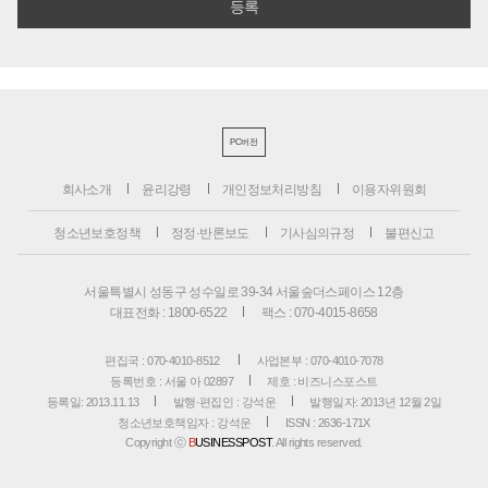
PC버전
회사소개
윤리강령
개인정보처리방침
이용자위원회
청소년보호정책
정정·반론보도
기사심의규정
불편신고
서울특별시 성동구 성수일로 39-34 서울숲더스페이스 12층
대표전화 : 1800-6522
팩스 : 070-4015-8658
편집국 : 070-4010-8512
사업본부 : 070-4010-7078
등록번호 : 서울 아 02897
제호 : 비즈니스포스트
등록일: 2013.11.13
발행·편집인 : 강석운
발행일자: 2013년 12월 2일
청소년보호책임자 : 강석운
ISSN : 2636-171X
Copyright ⓒ
B
USINESSPOST
. All rights reserved.