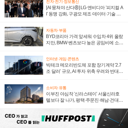
전자·전기·정보통신
[AI 뭉쳐야 산다⑧] LG·엔비디아 '피지컬 A
I' 동맹 강화, 구광모 제조·데이터·기술 결
집해 종합 로보틱스 기업으로
자동차·부품
BYD코리아 가격 앞세워 수입차 4위 올랐
지만, BMW·벤츠보다 높은 공임비에 소비
자 불만 폭발
인터넷·게임·콘텐츠
빅테크 메모리반도체 포함 장기계약 '2.7
조 달러' 규모, AI 투자 위축 우려와 반대
신호
소비자·유통
이부진 야심작 '신라스테이' 서울신라호
텔보다 잘 나가, 평택·주문진·해남·건대로
성장판 더 넓힌다