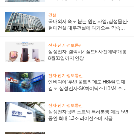
성 의문"
건설
국내외서 속도 붙는 원전 사업, 삼성물산·
현대건설·대우건설에 다가오는 '약속의
시간'
전자·전기·정보통신
삼성전자, 갤럭시Z 폴드8 사전예약 개통
8월31일까지 연장
전자·전기·정보통신
엔비디아 '루빈 울트라'에도 HBM4 탑재
검토, 삼성전자·SK하이닉스 HBM4 수율
에 주도권 갈린다
전자·전기·정보통신
삼성전자 넷리스트와 특허분쟁 매듭, 5년
동안 최대 1.3조 라이선스비 지급