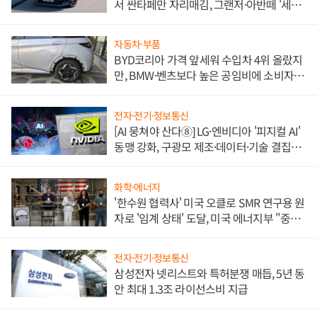
서 싼타페만 자리매김, 그랜저·아반떼 '세단
쌍끌이'로 내수 방어
자동차·부품
BYD코리아 가격 앞세워 수입차 4위 올랐지
만, BMW·벤츠보다 높은 공임비에 소비자
불만 폭발
전자·전기·정보통신
[AI 뭉쳐야 산다⑧] LG·엔비디아 '피지컬 AI'
동맹 강화, 구광모 제조·데이터·기술 결집
해 종합 로보틱스 기업으로
화학·에너지
'한수원 협력사' 미국 오클로 SMR 연구용 원
자로 '임계 상태' 도달, 미국 에너지부 "중요
한 이정표"
전자·전기·정보통신
삼성전자 넷리스트와 특허분쟁 매듭, 5년 동
안 최대 1.3조 라이선스비 지급