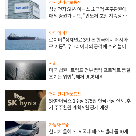
전자·전기·정보통신
삼성전자 SK하이닉스 소극적 주주환원에
해외 증권가 비판, "반도체 호황 지속성 의
문"
화학·에너지
로이터 "정제연료 3만 톤 한국에서 러시아
로 이동", 우크라이나의 공격에 수요 늘어
사회
미국 법원 "트럼프 정부 풍력 프로젝트 동결
조치는 위법", 해제 명령 내려
전자·전기·정보통신
SK하이닉스 1주당 375원 현금배당 실시, 추
가 주주환원 계획 9월 공개 예정
자동차·부품
현대차 올해 SUV 국내 베스트셀러 톱10에