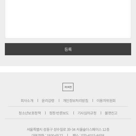
PC버전
회사소개
윤리강령
개인정보처리방침
이용자위원회
청소년보호정책
정정·반론보도
기사심의규정
불편신고
서울특별시 성동구 성수일로 39-34 서울숲더스페이스 12층
대표전화 : 1800-6522
팩스 : 070-4015-8658