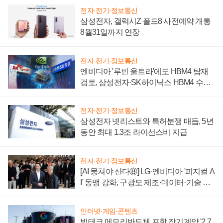
전자·전기·정보통신
삼성전자, 갤럭시Z 폴드8 사전예약 개통
8월31일까지 연장
전자·전기·정보통신
엔비디아 '루빈 울트라'에도 HBM4 탑재
검토, 삼성전자·SK하이닉스 HBM4 수율
에 주도권 갈린다
전자·전기·정보통신
삼성전자 넷리스트와 특허분쟁 매듭, 5년
동안 최대 1.3조 라이선스비 지급
전자·전기·정보통신
[AI 뭉쳐야 산다⑧] LG·엔비디아 '피지컬 A
I' 동맹 강화, 구광모 제조·데이터·기술 결
집해 종합 로보틱스 기업으로
인터넷·게임·콘텐츠
빅테크 메모리반도체 포함 장기계약 '2.7