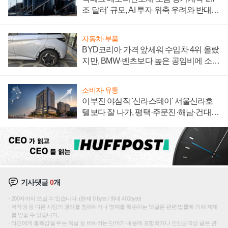
조 달러' 규모, AI 투자 위축 우려와 반대
신호
자동차·부품
BYD코리아 가격 앞세워 수입차 4위 올랐
지만, BMW·벤츠보다 높은 공임비에 소비
자 불만 폭발
소비자·유통
이부진 야심작 '신라스테이' 서울신라호
텔보다 잘 나가, 평택·주문진·해남·건대로
성장판 더 넓힌다
기사댓글
0
개
200자까지 쓰실 수 있습니다. (현재 0 byte / 최대 400byte)
저작권 등 다른 사람의 권리를 침해하거나 명예를 훼손하는 댓글은 관련 법률에 의해 제재
를 받을 수 있습니다.
타인에게 불쾌감을 주는 욕설 등 비하하는 단어가 내용에 포함되거나 인신공격성 글은 관